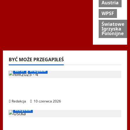
Austria
WPSF
Światowe
Igrzyska
Polonijne
BYĆ MOŻE PRZEGAPIŁEŚ
Biegi i rekreacja
Inne
Nordic Walking
Ogłoszenia
WPSF
Wszyskie
Mistrzostwa Europy Nordic Walking ENWO
2026 – sportowe święto w sercu Podlasia
Redakcja
10 czerwca 2026
Igrzyska Letnie
Ogłoszenia
Ustka 2026
WPSF
Wszyskie
XXII Światowe Letnie Igrzyska Polonijne –