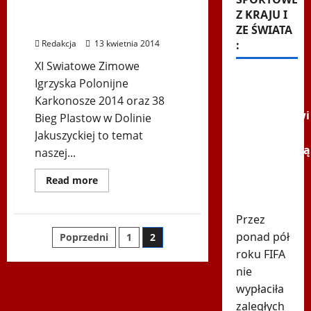
więcej”
Polonijnych – Karkonosze
–
Z KRAJU I
Dożynki
2014
ZE ŚWIATA
na
Kahlenbergu,
:
Redakcja
13 kwietnia 2014
Bieg
Odsieczy
XI Swiatowe Zimowe
Wiedeńskiej,
Polonijne
FIFA dała
Igrzyska Polonijne
Mistrzostwa
pieniądze
Swiata
Karkonosze 2014 oraz 38
w
uczestnikowi
Bieg PIastow w Dolinie
Piłce
Siatkowej
mundialu.
Jakuszyckiej to temat
Odpowiadają
naszej...
"Nie
Dowiedz
Read more
poprzemy
się
więcej
Infantino"
o
Przez
Radio
Polonews
Stronicowanie
ponad pół
Poprzedni
1
2
o
XI
roku FIFA
Światowych
wpisów
Igrzyskach
nie
Polonijnych
–
wypłaciła
Karkonosze
zaległych
2014