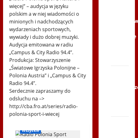
Youtube
więcej” – audycja w języku
Polonijne
polskim a w niej wiadomości o
Mistrzost
minionych i nadchodzących
w
wydarzeniach sportowych,
Siatkówce
wywiady i dużo dobrej muzyki.
–
Audycja emitowana w radiu
Gliwce
„Campus & City Radio 94.4”.
2014
Produkcja: Stowarzyszenie
„Światowe Igrzyska Polonijne –
XI ŚLIP
Polonia Austria” i „Campus & City
–
Radio 94.4”.
Karkonosz
Serdecznie zapraszamy do
2014 w
odsluchu na –>
TVP
http://cba.fro.at/series/radio-
Polonia
polonia-sport-i-wiecej
Bieg
RadioPoloniaSport
po
Wszyskie