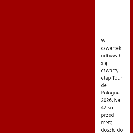
de
Pologne!
Wyścig
został
wstrzymany
W
czwartek
odbywał
się
czwarty
etap Tour
de
Pologne
2026. Na
42 km
przed
metą
doszło do