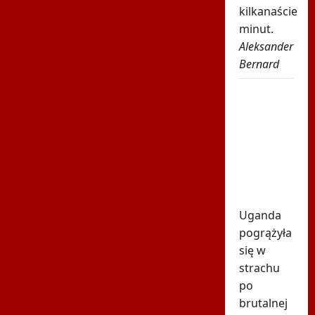
kilkanaście
minut.
Aleksander
Bernard
Tragiczna
śmierć
gwiazdora.
Zginął
pod
własnym
domem
Uganda
pogrążyła
się w
strachu
po
brutalnej