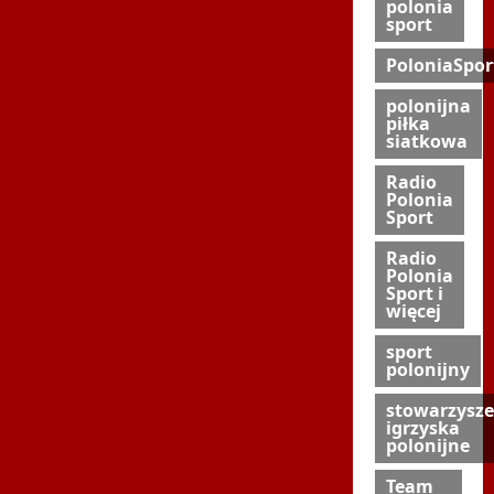
polonia
sport
PoloniaSpor
polonijna
piłka
siatkowa
Radio
Polonia
Sport
Radio
Polonia
Sport i
więcej
sport
polonijny
stowarzysze
igrzyska
polonijne
Team