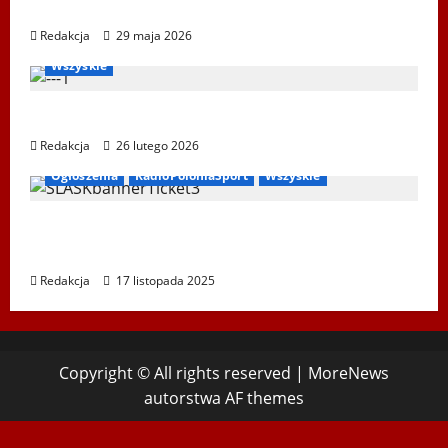
Ustka 2026
Redakcja
29 maja 2026
Bieg Tropem Wilczym
Biegi i rekreacja
Ogłoszenia
Wszyskie
XIV Bieg Tropem Wilczym w Wiedniu
Redakcja
26 lutego 2026
Ogłoszenia
RadioPoloniaSport
Wszyskie
Koncert „ŚWIĘTA NOC” – Zespół PiT ŚLĄSK
im. St. Hadyny w Wiedniu – 15.12.2025
Redakcja
17 listopada 2025
Copyright © All rights reserved
|
MoreNews
autorstwa AF themes