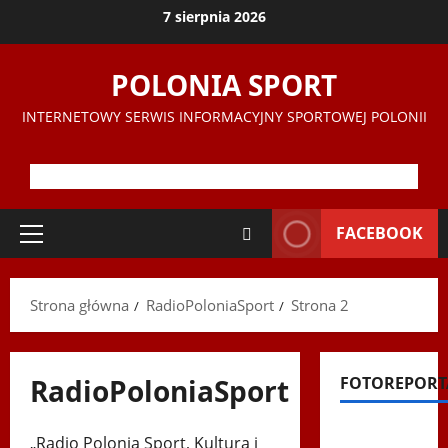
Przejdź
7 sierpnia 2026
do
treści
POLONIA SPORT
INTERNETOWY SERWIS INFORMACYJNY SPORTOWEJ POLONII
FACEBOOK
Menu
główne
Strona główna
RadioPoloniaSport
Strona 2
RadioPoloniaSport
FOTOREPORT
Filmy na
„Radio Polonia Sport, Kultura i