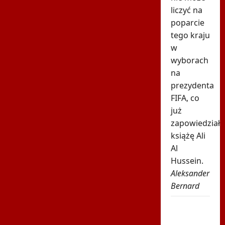
liczyć na
poparcie
tego kraju
w
wyborach
na
prezydenta
FIFA, co
już
zapowiedział
książę Ali
Al
Hussein.
Aleksander
Bernard
Karambol
na Tour