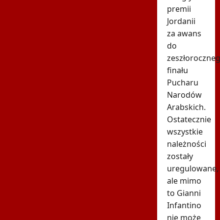
premii
Jordanii
za awans
do
zeszłoroczne
finału
Pucharu
Narodów
Arabskich.
Ostatecznie
wszystkie
należności
zostały
uregulowane,
ale mimo
to Gianni
Infantino
nie może