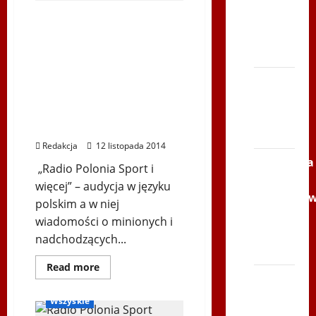
Serce
Zbója
2014-11-12 „Radio Polonia
Sport i więcej” –
Szczrka
Narodowe Święto
– ZIMA
Niepodległości, Józef
XVI
Piłsudski, Jan Ciszewski,
EU-Parlament, konkurs
ŚLIP –
„Moja Polska
Kielce
najpiękniejsza”
2013
Redakcja
12 listopada 2014
Siatkówka
„Radio Polonia Sport i
–
więcej” – audycja w języku
Andrychó
polskim a w niej
2012 w
wiadomości o minionych i
TVP
nadchodzących...
Polonia
Dowiedz
Read more
się
Bieg
RadioPoloniaSport
więcej
po
o
Wszyskie
2014-
Serce
11-