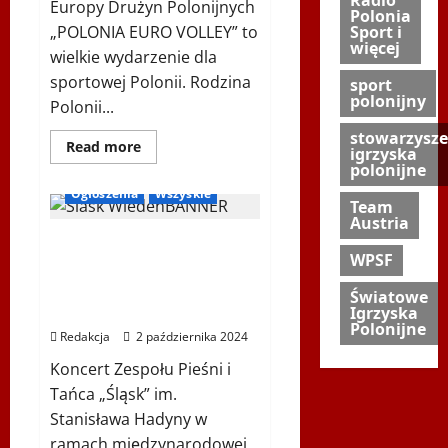
Radio
Europy Drużyn Polonijnych
Polonia
„POLONIA EURO VOLLEY” to
Sport i
więcej
wielkie wydarzenie dla
sportowej Polonii. Rodzina
sport
polonijny
Polonii...
stowarzysze
Dowiedz
Read more
igrzyska
się
polonijne
więcej
o
Ogłoszenia
Wszyskie
III
Team
Siatkarskie
Austria
Mistrzostwa
Zespół Pieśni i Tańca
Europy
Drużyn
WPSF
„Śląsk” im. Stanisława
Polonijnych
„POLONIA
Hadyny w Wiedniu –
Światowe
EURO
26.10.2024
Igrzyska
VOLLEY”
Polonijne
Redakcja
2 października 2024
Koncert Zespołu Pieśni i
Tańca „Śląsk” im.
Stanisława Hadyny w
ramach międzynarodowej