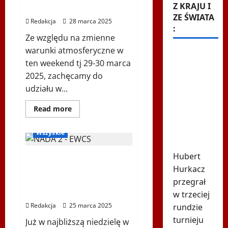
Nordic
Z KRAJU I
📢 PILNY KOMUNIKAT!
Walking,
Bielsk
ZE ŚWIATA
Redakcja
28 marca 2025
Podlaski
:
14.06.2025
r.
Ze względu na zmienne
warunki atmosferyczne w
Tak
ten weekend tj 29-30 marca
wygląda
2025, zachęcamy do
ranking
udziału w...
ATP po
Biegi i rekreacja
porażce
Ogłoszenia
Dowiedz
Read more
się
Hurkacza
RadioPoloniaSport
więcej
o
w
Wszyskie
📢
Montrealu
PILNY
KOMUNIKAT!
Hubert
BIEGAM z CZYSTĄ
Hurkacz
PRZYJEMNOŚCIĄ –
Polonijny dzień dla
przegrał
zdrowia i czystego sportu!
w trzeciej
Redakcja
25 marca 2025
rundzie
turnieju
Już w najbliższą niedzielę w