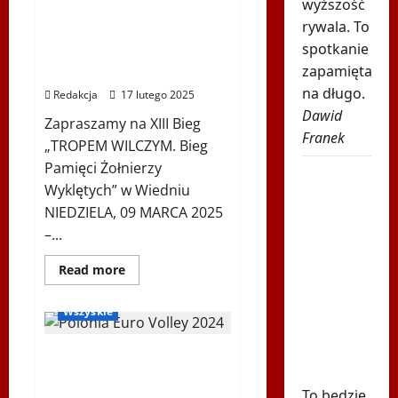
wyższość
XIII Bieg „TROPEM
„TROPEM
WILCZYM.
rywala. To
WILCZYM. Bieg Pamięci
Bieg
spotkanie
Pamięci
Żołnierzy Wyklętych” w
Żołnierzy
zapamięta
Wiedniu
Wyklętych”
w
na długo.
Redakcja
17 lutego 2025
Wiedniu
Dawid
Zapraszamy na XIII Bieg
Franek
„TROPEM WILCZYM. Bieg
Pamięci Żołnierzy
Pilne
Wyklętych” w Wiedniu
wieści z
NIEDZIELA, 09 MARCA 2025
Toronto!
–...
Znamy
godzinę
Dowiedz
Read more
się
meczu
Kalisz 2024
Siatkówka
więcej
Iga
o
Wszyskie
XIII
Świątek -
Bieg
„TROPEM
Marta
Polonia Euro Volley 2024 –
WILCZYM.
Bieg
Kostiuk
Sportowe emocje na
Pamięci
Żołnierzy
To będzie
najwyższym poziomie!