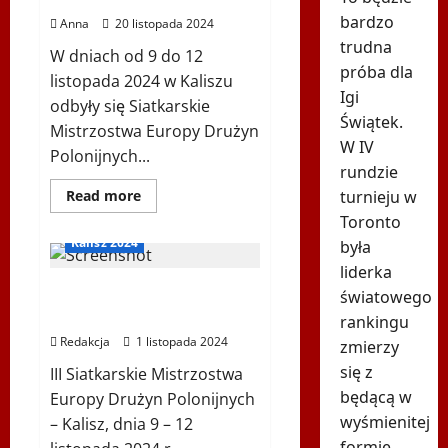
Wyklętych”
bardzo
w
Anna
20 listopada 2024
Wiedniu
trudna
W dniach od 9 do 12
próba dla
listopada 2024 w Kaliszu
Igi
odbyły się Siatkarskie
Świątek.
Mistrzostwa Europy Drużyn
W IV
Polonijnych...
rundzie
Dowiedz
turnieju w
Read more
się
Toronto
więcej
o
Kalisz 2024
była
Polonia
Euro
liderka
Volley
HARMONOGRAM
2024
światowego
–
POLONIA EURO VOLLEY
rankingu
Sportowe
emocje
Redakcja
1 listopada 2024
zmierzy
na
najwyższym
się z
III Siatkarskie Mistrzostwa
poziomie!
będącą w
Europy Drużyn Polonijnych
wyśmienitej
– Kalisz, dnia 9 – 12
formie