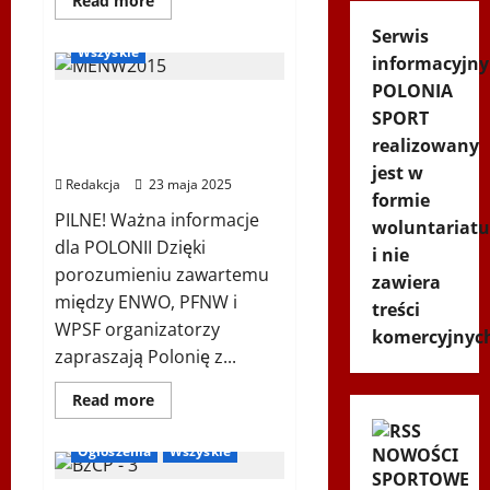
Read more
się
Nordic Walking
więcej
Serwis
o
Wszyskie
Koncert
informacyjny
„ŚWIĘTA
POLONIA
NOC”
Mistrzostwa Europy
–
SPORT
Zespół
Nordic Walking, Bielsk
PiT
realizowany
ŚLĄSK
Podlaski 14.06.2025 r.
im.
jest w
St.
Redakcja
23 maja 2025
Hadyny
formie
w
PILNE! Ważna informacje
woluntariatu
Wiedniu
–
dla POLONII Dzięki
i nie
15.12.2025
porozumieniu zawartemu
zawiera
między ENWO, PFNW i
treści
WPSF organizatorzy
komercyjnyc
zapraszają Polonię z...
Dowiedz
Read more
się
Biegi i rekreacja
więcej
o
Ogłoszenia
Wszyskie
NOWOŚCI
Mistrzostwa
Europy
SPORTOWE