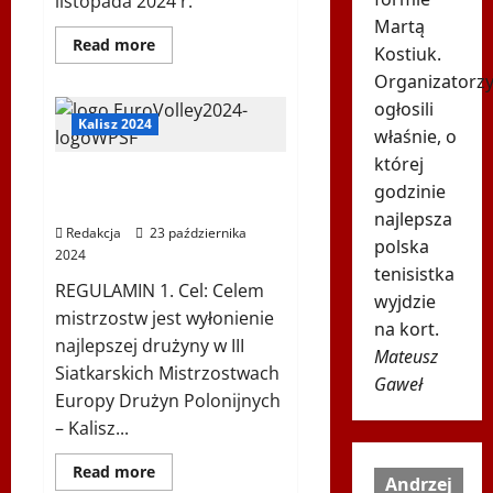
listopada 2024 r.
Martą
Dowiedz
Read more
Kostiuk.
się
więcej
Organizatorz
o
HARMONOGRAM
ogłosili
POLONIA
Kalisz 2024
właśnie, o
EURO
VOLLEY
której
REGULAMIN „Polonia
godzinie
Euro Volley” KALISZ 2024
najlepsza
Redakcja
23 października
polska
2024
tenisistka
REGULAMIN 1. Cel: Celem
wyjdzie
mistrzostw jest wyłonienie
na kort.
najlepszej drużyny w III
Mateusz
Siatkarskich Mistrzostwach
Gaweł
Europy Drużyn Polonijnych
– Kalisz...
Dowiedz
Read more
Andrzej
się