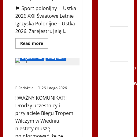
w
Zbója
sercu
🏴 Sport polonijny · Ustka
Podlasia
Szczrka
2026 XXII Światowe Letnie
– ZIMA
Igrzyska Polonijne – Ustka
2026. Zarejestruj się i...
XVI
ŚLIP –
Bieg Tropem Wilczym
Dowiedz
Read more
się
Kielce
Biegi i rekreacja
więcej
2013
o
Ogłoszenia
Wszyskie
XXII
Światowe
Siatkówka
Letnie
XIV Bieg Tropem Wilczym
Igrzyska
–
Polonijne
w Wiedniu
–
Andrychó
Ustka
Redakcja
26 lutego 2026
2026
2012 w
‼️WAŻNY KOMUNIKAT‼️
TVP
Drodzy uczestnicy i
Polonia
przyjaciele Biegu Tropem
Bieg
Wilczym w Wiedniu,
po
niestety muszę
Serce
poinformować, że ze