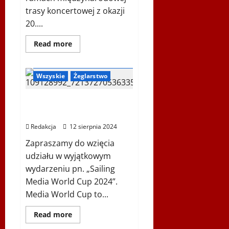
trasy koncertowej z okazji
20....
Dowiedz
Read more
się
więcej
Polonijne Centrum Sportów Wodnych
o
Zespół
Wszyskie
Żeglarstwo
Pieśni
i
Tańca
„Śląsk”
Sailing Media World Cup
im.
2024
Stanisława
Hadyny
Redakcja
12 sierpnia 2024
w
Wiedniu
Zapraszamy do wzięcia
–
26.10.2024
udziału w wyjątkowym
wydarzeniu pn. „Sailing
Media World Cup 2024”.
Media World Cup to...
Dowiedz
Read more
się
Inne
Ogłoszenia
więcej