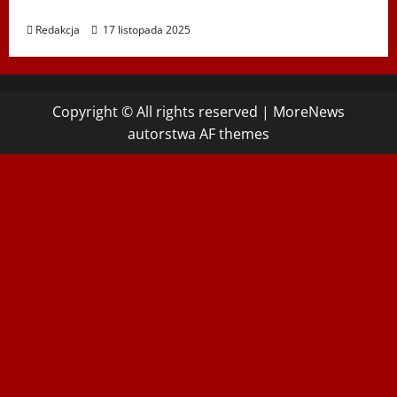
im. St. Hadyny w Wiedniu – 15.12.2025
Redakcja
17 listopada 2025
Copyright © All rights reserved
|
MoreNews
autorstwa AF themes