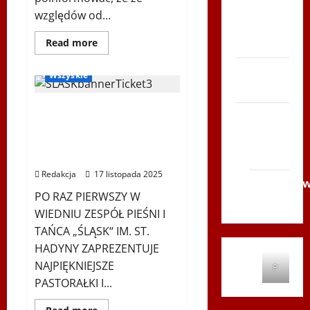
Zboja
względów od...
Szczyrka
Ogłoszenia
Dowiedz
Read more
– LATO
się
RadioPoloniaSport
więcej
Biegi i
o
Wszyskie
XIV
rekreacja
Bieg
Tropem
Koncert „ŚWIĘTA NOC” –
Wilczym
Siatkówka
w
Zespół PiT ŚLĄSK im. St.
Wiedniu
Gliwice
Hadyny w Wiedniu –
2014
15.12.2025
Redakcja
17 listopada 2025
Andrychó
PO RAZ PIERWSZY W
2012
WIEDNIU ZESPÓŁ PIEŚNI I
TAŃCA „ŚLĄSK“ IM. ST.
HADYNY ZAPREZENTUJE
NAJPIĘKNIEJSZE
P
PASTORAŁKI I...
Dowiedz