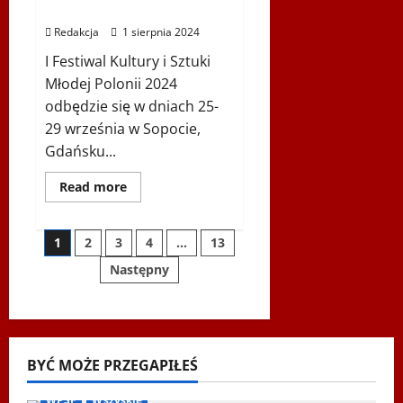
2024
Redakcja
1 sierpnia 2024
I Festiwal Kultury i Sztuki
Młodej Polonii 2024
odbędzie się w dniach 25-
29 września w Sopocie,
Gdańsku...
Dowiedz
Read more
się
więcej
o
I
Stronicowanie
1
2
3
4
…
13
FESTIWAL
KULTURY
Następny
i
wpisów
SZTUKI
MŁODEJ
POLONII
2024
BYĆ MOŻE PRZEGAPIŁEŚ
Biegi i rekreacja
Inne
Nordic Walking
Ogłoszenia
WPSF
Wszyskie