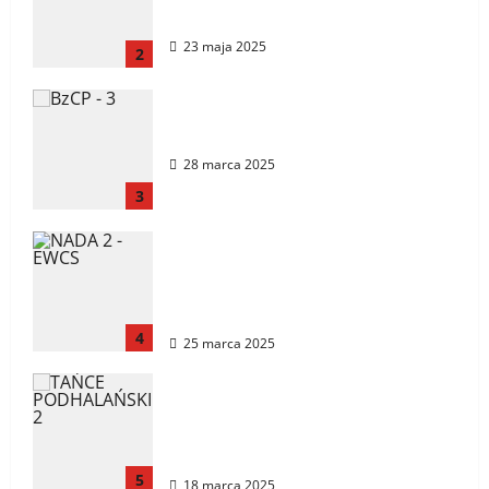
14.06.2025 r.
23 maja 2025
2
📢 PILNY KOMUNIKAT!
28 marca 2025
3
BIEGAM z CZYSTĄ
PRZYJEMNOŚCIĄ – Polonijny
dzień dla zdrowia i czystego
sportu!
4
25 marca 2025
Koncert Zespołu Pieśni i Tańca
„Śląsk” im. Stanisława Hadyny z
okazji polskiej Prezydencji w
Radzie UE
5
18 marca 2025