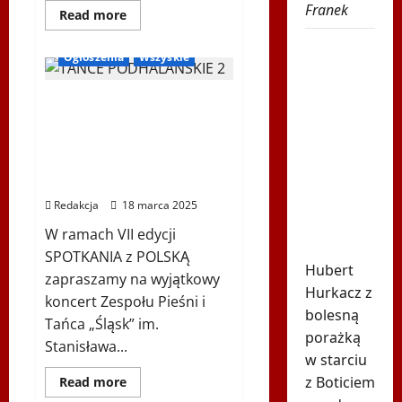
Franek
Dowiedz
Read more
się
więcej
Trudno
o
Ogłoszenia
Wszyskie
„I
uwierzyć
run
w to, co
for
Koncert Zespołu Pieśni i
pure
zrobił
fun”
Tańca „Śląsk” im.
warsztaty
Hurkacz
na
Stanisława Hadyny z
temat
w
okazji polskiej Prezydencji
czystego
i
Montrealu.
w Radzie UE
uczciwego
Miał już
sportu
Redakcja
18 marca 2025
piłki
W ramach VII edycji
meczowe
SPOTKANIA z POLSKĄ
Hubert
zapraszamy na wyjątkowy
Hurkacz z
koncert Zespołu Pieśni i
bolesną
Tańca „Śląsk” im.
porażką
Stanisława...
w starciu
Bieg Tropem Wilczym
z Boticiem
Dowiedz
Read more
się
Biegi i rekreacja