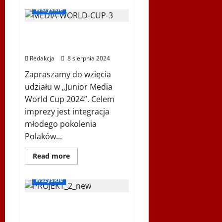
o
Wszyskie
Sailing
Media
World
Junior Media World Cup
Cup
2024
2024
Redakcja
8 sierpnia 2024
Zapraszamy do wzięcia
udziału w „Junior Media
World Cup 2024”. Celem
imprezy jest integracja
młodego pokolenia
Polaków...
Dowiedz
Read more
się
Inne
Ogłoszenia
więcej
o
Wszyskie
Junior
Media
World
Cup
I FESTIWAL KULTURY i
2024
SZTUKI MŁODEJ POLONII