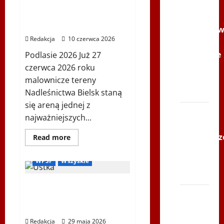
Youtube
Nordic Walking ENWO
2026 – sportowe święto w
Polonijne
sercu Podlasia
Mistrzost
Redakcja
10 czerwca 2026
w
Siatkówce
Podlasie 2026 Już 27
–
czerwca 2026 roku
Gliwce
malownicze tereny
2014
Nadleśnictwa Bielsk staną
się areną jednej z
XI ŚLIP
najważniejszych...
–
Igrzyska Letnie
Karkonosz
Dowiedz
Read more
się
Ogłoszenia
Ustka 2026
2014 w
więcej
o
WPSF
Wszyskie
TVP
Mistrzostwa
Europy
Polonia
Nordic
XXII Światowe Letnie
Walking
ENWO
Bieg
Igrzyska Polonijne –
2026
po
–
Ustka 2026
sportowe
Serce
święto
Redakcja
29 maja 2026