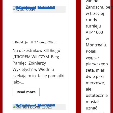
van de
więcej
o
Ogłoszenia
Wszyskie
Zandschulpe
Koncert
Zespołu
w trzeciej
Pieśni
Pamiątki XIII Biegu
i
rundy
Tańca
„TROPEM WILCZYM. Bieg
turnieju
„Śląsk”
im.
Pamięci Żołnierzy
ATP 1000
Stanisława
Wyklętych” w Wiedniu
Hadyny
w
z
Redakcja
27 lutego 2025
okazji
Montrealu.
polskiej
Na uczestników XIII Biegu
Prezydencji
Polak
w
„TROPEM WILCZYM. Bieg
wygrał
Radzie
UE
Pamięci Żołnierzy
pierwszego
Wyklętych” w Wiedniu
seta, miał
czekają m.in. takie pamiątki
dwie piłki
jak:–...
meczowe,
ale
Bieg Tropem Wilczym
Dowiedz
Read more
ostatecznie
się
Biegi i rekreacja
więcej
musiał
o
Ogłoszenia
Wszyskie
Pamiątki
uznać
XIII
Biegu