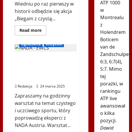
ATP 1000
Wiedniu po raz pierwszy w
w
historii odbędzie się akcja
Montrealu
„Biegam z czystą...
z
Dowiedz
Read more
Holendrem
się
Biegi i rekreacja
więcej
Boticem
o
Ogłoszenia
Wszyskie
van de
BIEGAM
z
Zandschulpe
CZYSTĄ
„I run for pure fun”
PRZYJEMNOŚCIĄ
6:3, 6:7(4),
–
warsztaty na temat
Polonijny
5:7. Mimo
dzień
czystego i uczciwego
dla
tej
sportu
zdrowia
porażki, w
i
Redakcja
24 marca 2025
czystego
rankingu
sportu!
Zapraszamy na godzinny
ATP live
warsztat na temat czystego
awansował
i uczciwego sportu, który
o kilka
poprowadzą eksperci z
pozycji.
NADA Austria. Warsztat...
Dawid