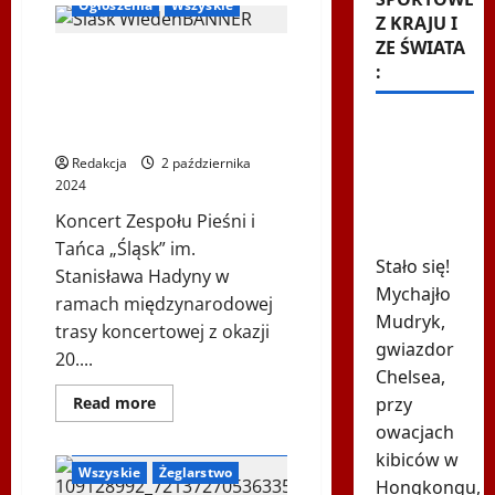
Ogłoszenia
Wszyskie
Koncert
Z KRAJU I
Zespołu
Pieśni
ZE ŚWIATA
Zespół Pieśni i Tańca
i
:
Tańca
„Śląsk” im. Stanisława
„Śląsk”
im.
Hadyny w Wiedniu –
Stanisława
615 dni i
26.10.2024
Hadyny
z
koniec.
Redakcja
2 października
okazji
Ukraiński
polskiej
2024
Prezydencji
skandalista
w
Koncert Zespołu Pieśni i
Radzie
powrócił
UE
Tańca „Śląsk” im.
Stało się!
Stanisława Hadyny w
Mychajło
ramach międzynarodowej
Mudryk,
trasy koncertowej z okazji
gwiazdor
20....
Chelsea,
Dowiedz
przy
Read more
się
owacjach
więcej
Polonijne Centrum Sportów Wodnych
o
kibiców w
Zespół
Wszyskie
Żeglarstwo
Pieśni
Hongkongu,
i