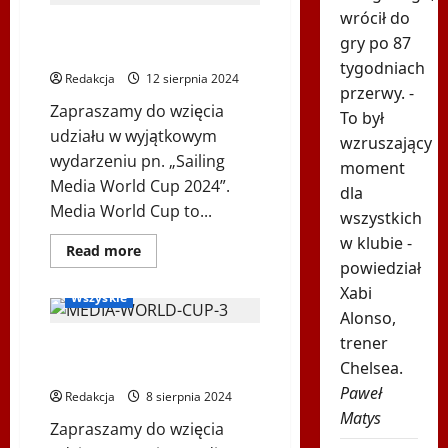
Tańca
wrócił do
„Śląsk”
Sailing Media World Cup
gry po 87
im.
2024
Stanisława
tygodniach
Hadyny
Redakcja
12 sierpnia 2024
w
przerwy. -
Wiedniu
Zapraszamy do wzięcia
–
To był
26.10.2024
udziału w wyjątkowym
wzruszający
wydarzeniu pn. „Sailing
moment
Media World Cup 2024”.
dla
Media World Cup to...
wszystkich
w klubie -
Dowiedz
Read more
się
powiedział
Inne
Ogłoszenia
więcej
Xabi
o
Wszyskie
Sailing
Alonso,
Media
World
trener
Junior Media World Cup
Cup
2024
Chelsea.
2024
Paweł
Redakcja
8 sierpnia 2024
Matys
Zapraszamy do wzięcia