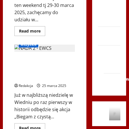
ten weekend tj 29-30 marca
Zboja
2025, zachęcamy do
Szczyrka
udziału w...
– LATO
Biegi i rekreacja
Ogłoszenia
Dowiedz
Read more
Biegi i
się
RadioPoloniaSport
więcej
rekreacja
o
Wszyskie
📢
Siatkówka
PILNY
KOMUNIKAT!
BIEGAM z CZYSTĄ
Gliwice
PRZYJEMNOŚCIĄ –
2014
Polonijny dzień dla
zdrowia i czystego sportu!
Andrychó
2012
Redakcja
25 marca 2025
Już w najbliższą niedzielę w
Wiedniu po raz pierwszy w
historii odbędzie się akcja
P
„Biegam z czystą...
Dowiedz
Read more