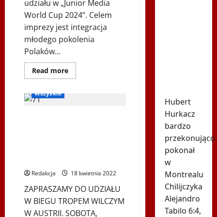
udziału w „Junior Media
Spiżowy
World Cup 2024”. Celem
serwis
imprezy jest integracja
Huberta
młodego pokolenia
Hurkacza
Polaków...
dał mu
zwycięstwo
Bieg Tropem Wilczym
Dowiedz
Read more
w
się
Biegi i rekreacja
więcej
Montrealu
o
Wszyskie
Junior
Hubert
Media
World
Hurkacz
10. edycja biegu Tropem
Cup
2024
bardzo
Wilczym w Wiedniu oraz
przekonująco
zabawy ruchowe i
pokonał
taneczne przy muzyce –
23 kwietnia 2022 roku
w
Montrealu
Redakcja
18 kwietnia 2022
Chilijczyka
ZAPRASZAMY DO UDZIAŁU
Alejandro
W BIEGU TROPEM WILCZYM
Tabilo 6:4,
W AUSTRII. SOBOTA,