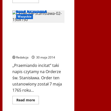
się
więcej
o
Inne
Ogłoszenia
Spotkanie
z
Wszyskie
przedstawicielami
Światowej
Federacji
„Praemiando incitat –
Sportu
Polonijnego
nagradzając zachęca” –
Andrzej Kempa
wyróżniony Orderem św.
Stanisława
Redakcja
30 maja 2014
„Praemiando incitat” taki
napis czytamy na Orderze
św. Stanisława. Order ten
ustanowiony został 7 maja
1765 roku...
Dowiedz
Read more
się
więcej
o