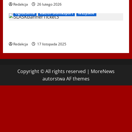
Redakcja
26 lutego 2026
Ogłoszenia
RadioPoloniaSport
Wszyskie
Koncert „ŚWIĘTA NOC” – Zespół PiT ŚLĄSK
im. St. Hadyny w Wiedniu – 15.12.2025
Redakcja
17 listopada 2025
Copyright © All rights reserved
|
MoreNews
autorstwa AF themes