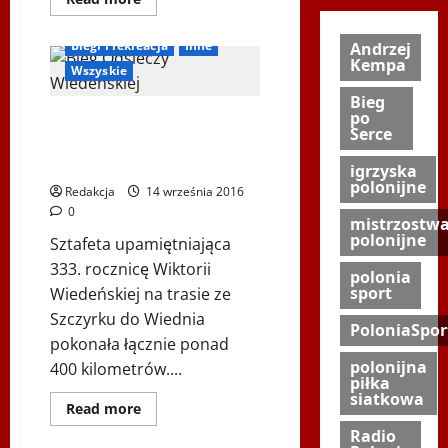
się
Bieg Odsieczy Wiedeńskiej
więcej
o
Biegi i rekreacja
Inne
Andrzej
II
Kempa
MIĘDZYNARODOWY
Wszyskie
KONGRES
–
Bieg
RYNEK
po
Ultra Beskid Sport pobiegł
SPORTU
Serce
W
ze sztafetą Odsieczy
XXI
Wiedeńskiej *
WIEKU
igrzyska
23
polonijne
Redakcja
14 września 2016
–
25
0
maja
mistrzostw
2019
polonijne
Sztafeta upamiętniająca
roku
333. rocznicę Wiktorii
polonia
sport
Wiedeńskiej na trasie ze
Szczyrku do Wiednia
PoloniaSpor
pokonała łącznie ponad
polonijna
400 kilometrów....
piłka
siatkowa
Dowiedz
Read more
się
Radio
więcej