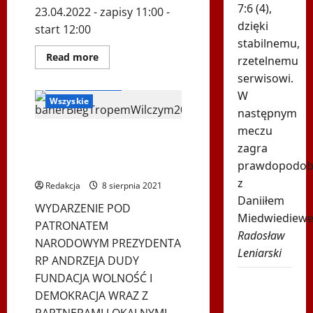
7:6 (4),
23.04.2022 - zapisy 11:00 -
dzięki
start 12:00
stabilnemu,
Dowiedz
Read more
rzetelnemu
się
Bieg Tropem Wilczym
więcej
serwisowi.
Biegi i rekreacja
o
W
10.
Wszyskie
edycja
następnym
biegu
Tropem
meczu
Wilczym
Hybrydowy Bieg Tropem
w
zagra
Wilczym w Wiedniu – 9.
Wiedniu
oraz
prawdopodob
edycja – 15.08.2021
zabawy
z
ruchowe
Redakcja
8 sierpnia 2021
i
Daniiłem
taneczne
WYDARZENIE POD
przy
Miedwiediew
muzyce
PATRONATEM
–
Radosław
NARODOWYM PREZYDENTA
23
Leniarski
kwietnia
RP ANDRZEJA DUDY
2022
roku
FUNDACJA WOLNOŚĆ I
Znamy
DEMOKRACJA WRAZ Z
godzinę