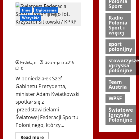
o
Polonia
Ultra
Sport
Beskid
Inne
Ogłoszenia
Sport
Radio
pobiegł
Wszyskie
ze
Polonia
sztafetą
Sport i
Odsieczy
więcej
Spotkanie z
Wiedeńskiej
*
przedstawicielami
sport
Światowej Federacji
polonijny
Sportu Polonijnego
stowarzysze
Redakcja
26 sierpnia 2016
igrzyska
0
polonijne
W poniedziałek Szef
Team
Gabinetu Prezydenta,
Austria
minister Adam Kwiatkowski
WPSF
spotkał się z
przedstawicielami
Światowe
Igrzyska
Światowej Federacji Sportu
Polonijne
Polonijnego, którzy...
Dowiedz
Read more