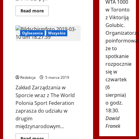
WTA 1000
w Toronto
Dowiedz
Read more
się
z Viktoriją
więcej
o
Golubic.
VIII
Bieg
Organizatorz
Ogłoszenia
Wszyskie
Tropen
poinformowali
Wilczym
–
że to
II MIĘDZYNARODOWY
Wiedeń
2020
KONGRES – RYNEK
spotkanie
SPORTU W XXI WIEKU 23 –
rozpocznie
25 maja 2019 roku
się w
Redakcja
5 marca 2019
czwartek
(6
Zakład Zarządzania w
sierpnia)
Sporcie wraz z The World
o godz.
Polonia Sport Federation
18:30.
zaprasza do udziału w
Dawid
drugim
Franek
międzynarodowym...
Dowiedz
Read more