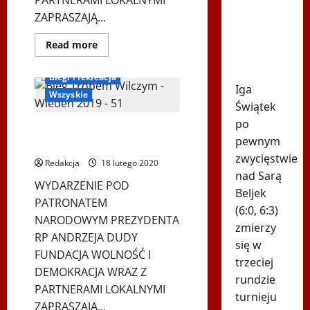
PARTNERAMI LOKALNYMI
drugiego
ZAPRASZAJĄ...
meczu Igi
Świątek
Dowiedz
Read more
w
się
Bieg Tropem Wilczym
więcej
Toronto!
o
Biegi i rekreacja
Hybrydowy
Iga
Bieg
Wszyskie
Tropem
Świątek
Wilczym
w
po
VIII Bieg Tropen Wilczym –
Wiedniu
pewnym
–
Wiedeń 2020
9.
zwycięstwie
edycja
Redakcja
18 lutego 2020
–
nad Sarą
15.08.2021
WYDARZENIE POD
Beljek
PATRONATEM
(6:0, 6:3)
NARODOWYM PREZYDENTA
zmierzy
RP ANDRZEJA DUDY
się w
FUNDACJA WOLNOŚĆ I
trzeciej
DEMOKRACJA WRAZ Z
rundzie
PARTNERAMI LOKALNYMI
turnieju
ZAPRASZAJĄ...