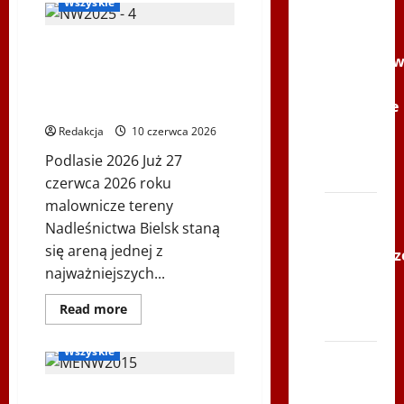
Wszyskie
Youtube
Polonijne
Mistrzostwa Europy
Mistrzost
Nordic Walking ENWO
w
2026 – sportowe święto w
Siatkówce
sercu Podlasia
–
Redakcja
10 czerwca 2026
Gliwce
Podlasie 2026 Już 27
2014
czerwca 2026 roku
malownicze tereny
XI ŚLIP
Nadleśnictwa Bielsk staną
–
się areną jednej z
Karkonosz
najważniejszych...
2014 w
TVP
Dowiedz
Read more
się
Polonia
Nordic Walking
więcej
o
Wszyskie
Bieg
Mistrzostwa
Europy
po
Nordic
Mistrzostwa Europy
Walking