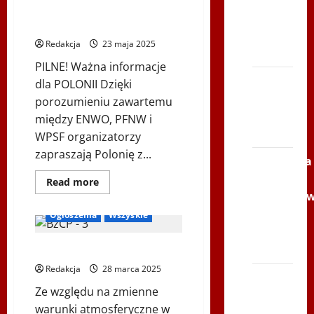
Serce
ENWO
Nordic Walking, Bielsk
2026
Zbója
–
Podlaski 14.06.2025 r.
sportowe
Szczrka
święto
Redakcja
23 maja 2025
– ZIMA
w
sercu
PILNE! Ważna informacje
Podlasia
XVI
dla POLONII Dzięki
ŚLIP –
porozumieniu zawartemu
Kielce
między ENWO, PFNW i
2013
WPSF organizatorzy
zapraszają Polonię z...
Siatkówka
–
Dowiedz
Read more
się
Andrychó
Biegi i rekreacja
więcej
o
2012 w
Ogłoszenia
Wszyskie
Mistrzostwa
Europy
TVP
Nordic
Polonia
📢 PILNY KOMUNIKAT!
Walking,
Bielsk
Redakcja
Podlaski
28 marca 2025
Bieg
14.06.2025
r.
Ze względu na zmienne
po
warunki atmosferyczne w
Serce