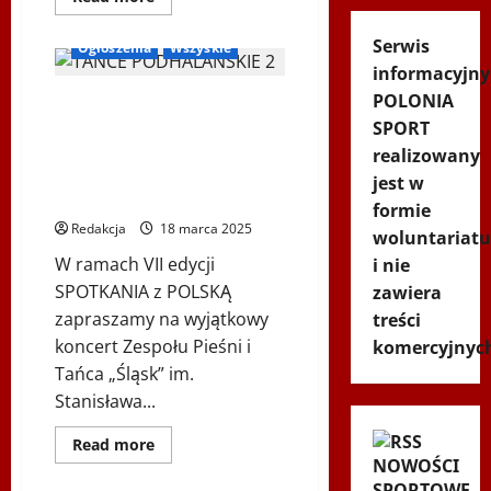
się
więcej
o
Serwis
Ogłoszenia
Wszyskie
BIEGAM
z
informacyjny
CZYSTĄ
POLONIA
Koncert Zespołu Pieśni i
PRZYJEMNOŚCIĄ
–
Tańca „Śląsk” im.
SPORT
Polonijny
dzień
Stanisława Hadyny z
realizowany
dla
okazji polskiej Prezydencji
zdrowia
jest w
i
w Radzie UE
formie
czystego
sportu!
Redakcja
18 marca 2025
woluntariatu
W ramach VII edycji
i nie
SPOTKANIA z POLSKĄ
zawiera
zapraszamy na wyjątkowy
treści
koncert Zespołu Pieśni i
komercyjnyc
Tańca „Śląsk” im.
Stanisława...
Dowiedz
Read more
się
NOWOŚCI
więcej
SPORTOWE
o