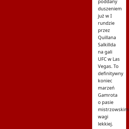
poddany
duszeniem
już w I
rundzie
przez
Quillana
Salkillda
na gali
UFC w Las
Vegas. To
definitywny
koniec
marzeń
Gamrota
o pasie
mistrzowskim
wagi
lekkiej.