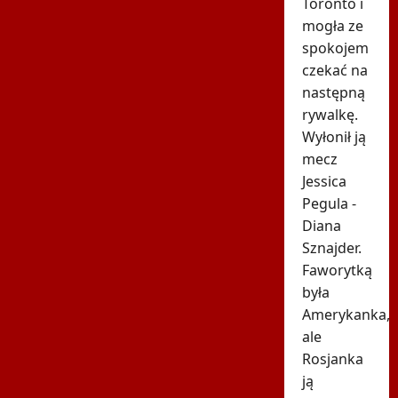
Toronto i
mogła ze
spokojem
czekać na
następną
rywalkę.
Wyłonił ją
mecz
Jessica
Pegula -
Diana
Sznajder.
Faworytką
była
Amerykanka,
ale
Rosjanka
ją