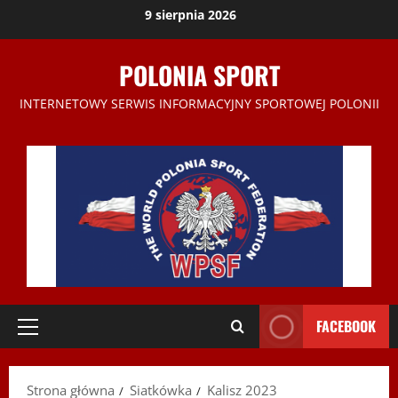
Przejdź
9 sierpnia 2026
do
treści
POLONIA SPORT
INTERNETOWY SERWIS INFORMACYJNY SPORTOWEJ POLONII
FACEBOOK
Menu
główne
Strona główna
Siatkówka
Kalisz 2023