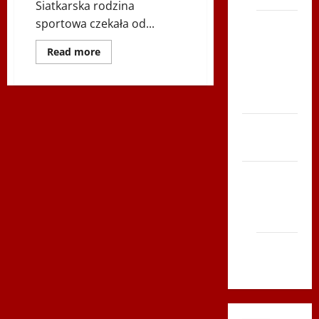
Siatkarska rodzina
sportowa czekała od...
Bieg po
Serce
Dowiedz
Read more
Zboja
się
więcej
Szczyrka
o
II
– LATO
Siatkarskie
Mistrzostwa
Europy
Biegi i
Drużyn
Polonijnych
rekreacja
„POLONIA
EURO
VOLLEY”
Siatkówka
Gliwice
2014
Andrychów
2012