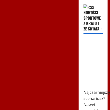
NOWOŚCI
SPORTOWE
Z KRAJU I
ZE ŚWIATA :
Szok i
niedowierzanie
w Las
Vegas.
Mateusz
Gamrot
kompletnie
zniszczony
Najczarniejszy
scenariusz?
Nawet