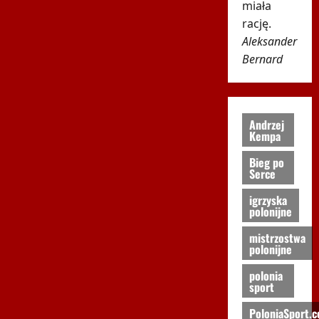
miała
rację.
Aleksander
Bernard
Andrzej
Kempa
Bieg po
Serce
igrzyska
polonijne
mistrzostwa
polonijne
polonia
sport
PoloniaSport.