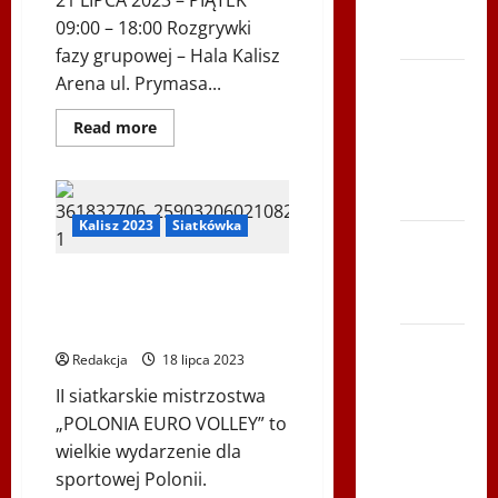
21 LIPCA 2023 – PIĄTEK
TVP
09:00 – 18:00 Rozgrywki
Polonia
fazy grupowej – Hala Kalisz
Bieg po
Arena ul. Prymasa...
Serce
Dowiedz
Read more
Zbója
się
więcej
Szczrka
o
Terminarz
– ZIMA
rozgrywek
Mistrzostw
Kalisz 2023
Siatkówka
Europy
XVI ŚLIP
Drużyn
Polonijnych
– Kielce
II Siatkarskie Mistrzostwa
„POLONIA
EURO
2013
Europy Drużyn Polonijnych
VOLLEY” w
„POLONIA EURO VOLLEY”
Kaliszu
Siatkówka
Redakcja
18 lipca 2023
–
II siatkarskie mistrzostwa
Andrychów
„POLONIA EURO VOLLEY” to
2012 w
wielkie wydarzenie dla
TVP
sportowej Polonii.
Polonia