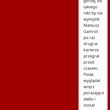
gorzej, bo
takiego
nikt by nie
wymyślił.
Mateusz
Gamrot
po raz
drugi w
karierze
przegrał
przed
czasem.
Polak
wyglądał
wręcz
porażająco
słabo i
został