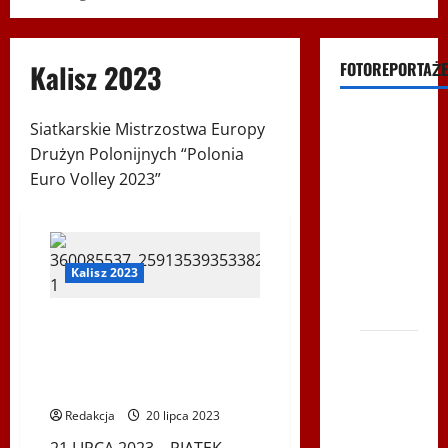
Kalisz 2023
FOTOREPORTAŻE
Filmy na
Siatkarskie Mistrzostwa Europy
Youtube
Drużyn Polonijnych “Polonia
Polonijne
Euro Volley 2023”
Mistrzostwa
w
Siatkówce
Kalisz 2023
– Gliwce
2014
Terminarz rozgrywek Mistrzostw
Europy Drużyn Polonijnych
XI ŚLIP
„POLONIA EURO VOLLEY” w
–
Kaliszu
Karkonosze
Redakcja
20 lipca 2023
2014 w