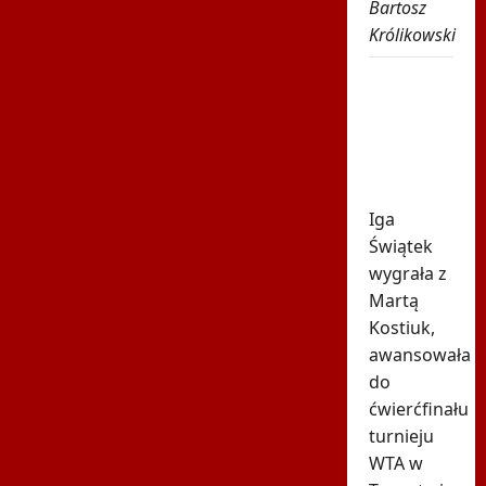
Bartosz
Królikowski
Świątek
poznała
kolejną
rywalkę w
Toronto
Iga
Świątek
wygrała z
Martą
Kostiuk,
awansowała
do
ćwierćfinału
turnieju
WTA w