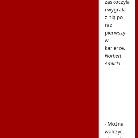
zaskoczyła
i wygrała
z nią po
raz
pierwszy
w
karierze.
Norbert
Amlicki
Tak rywalka
potraktowała
Niewiadomą.
Nagranie
pokazuje
prawdę
- Można
walczyć,