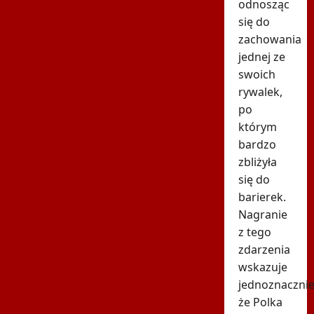
odnosząc
się do
zachowania
jednej ze
swoich
rywalek,
po
którym
bardzo
zbliżyła
się do
barierek.
Nagranie
z tego
zdarzenia
wskazuje
jednoznacznie
że Polka