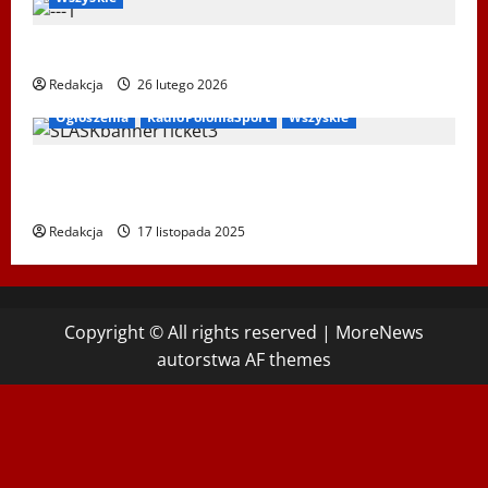
XIV Bieg Tropem Wilczym w Wiedniu
Redakcja
26 lutego 2026
Ogłoszenia
RadioPoloniaSport
Wszyskie
Koncert „ŚWIĘTA NOC” – Zespół PiT ŚLĄSK im. St.
Hadyny w Wiedniu – 15.12.2025
Redakcja
17 listopada 2025
Copyright © All rights reserved
|
MoreNews
autorstwa AF themes