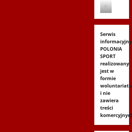
P
Serwis
informacyjny
POLONIA
SPORT
realizowany
jest w
formie
woluntariatu
i nie
zawiera
treści
komercyjnyc