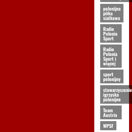
polonijna
piłka
siatkowa
Radio
Polonia
Sport
Radio
Polonia
Sport i
więcej
sport
polonijny
stowarzyszenie
igrzyska
polonijne
Team
Austria
WPSF