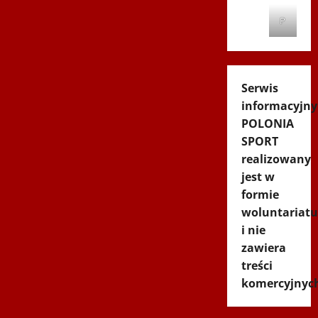
P
Serwis
informacyjny
POLONIA
SPORT
realizowany
jest w
formie
woluntariatu
i nie
zawiera
treści
komercyjnyc