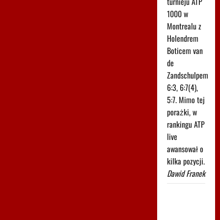
turnieju ATP
1000 w
Montrealu z
Holendrem
Boticem van
de
Zandschulpem
6:3, 6:7(4),
5:7. Mimo tej
porażki, w
rankingu ATP
live
awansował o
kilka pozycji.
Dawid Franek
Trudno
uwierzyć w
to, co zrobił