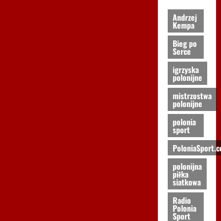
Andrzej
Kempa
Bieg po
Serce
igrzyska
polonijne
mistrzostwa
polonijne
polonia
sport
PoloniaSport.
polonijna
piłka
siatkowa
Radio
Polonia
Sport