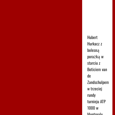
Hurkacz w
Montrealu.
Miał już
piłki
meczowe
Hubert
Hurkacz z
bolesną
porażką w
starciu z
Boticiem van
de
Zandschulpem
w trzeciej
rundy
turnieju ATP
1000 w
Montrealu.