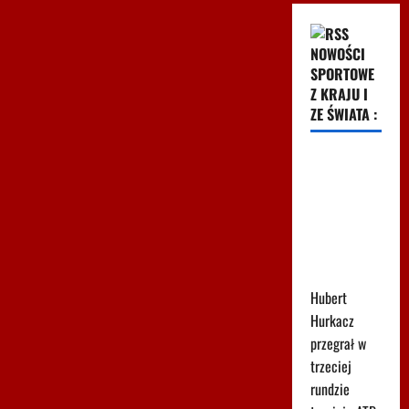
NOWOŚCI
SPORTOWE
Z KRAJU I
ZE ŚWIATA :
Tak
wygląda
ranking ATP
po porażce
Hurkacza w
Montrealu
Hubert
Hurkacz
przegrał w
trzeciej
rundzie