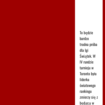
godzinę
meczu Iga
Świątek -
Marta
Kostiuk
To będzie
bardzo
trudna próba
dla Igi
Świątek. W
IV rundzie
turnieju w
Toronto była
liderka
światowego
rankingu
zmierzy się z
będącą w