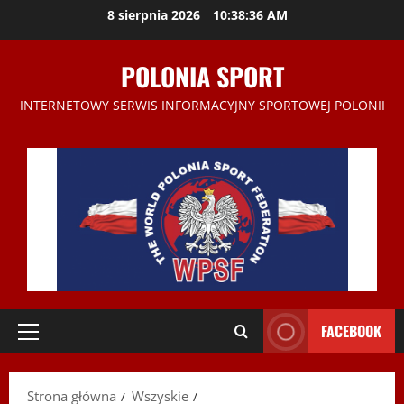
Przejdź
8 sierpnia 2026
10:38:37 AM
do
treści
POLONIA SPORT
INTERNETOWY SERWIS INFORMACYJNY SPORTOWEJ POLONII
FACEBOOK
Menu
główne
Strona główna
Wszyskie