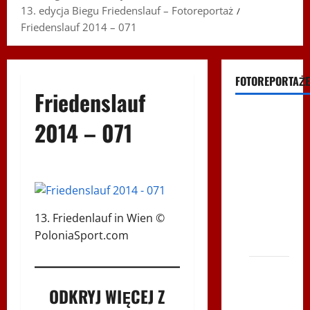
13. edycja Biegu Friedenslauf – Fotoreportaż
Friedenslauf 2014 – 071
FOTOREPORTAŻE
Friedenslauf
Filmy na
2014 – 071
Youtube
Polonijne
Mistrzostwa
w
Siatkówce
13. Friedenlauf in Wien ©
– Gliwce
PoloniaSport.com
2014
XI ŚLIP
–
ODKRYJ WIĘCEJ Z
Karkonosze