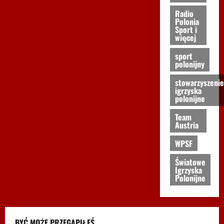
Radio
Polonia
Sport i
więcej
sport
polonijny
stowarzyszenie
igrzyska
polonijne
Team
Austria
WPSF
Światowe
Igrzyska
Polonijne
BYĆ MOŻE PRZEGAPIŁEŚ