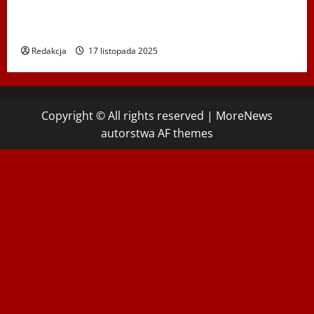
Koncert „ŚWIĘTA NOC” – Zespół PiT ŚLĄSK im. St.
Hadyny w Wiedniu – 15.12.2025
Redakcja
17 listopada 2025
Copyright © All rights reserved
|
MoreNews
autorstwa AF themes