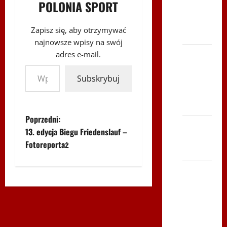
POLONIA SPORT
2014 w
TVP
Zapisz się, aby otrzymywać
Polonia
najnowsze wpisy na swój
Bieg po
adres e-mail.
Wpisz swój adres e-mail…
Serce
Subskrybuj
Zbója
Szczrka
– ZIMA
Z
Poprzedni:
XVI ŚLIP
13. edycja Biegu Friedenslauf –
– Kielce
o
Fotoreportaż
2013
b
Siatkówka
a
–
Andrychów
c
2012 w
TVP