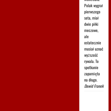
Polak wygrał
pierwszego
seta, miał
dwie piłki
meczowe,
ale
ostatecznie
musiał uznać
wyższość
rywala. To
spotkanie
zapamięta
na długo.
Dawid Franek
Pilne wieści
z Toronto!
Znamy