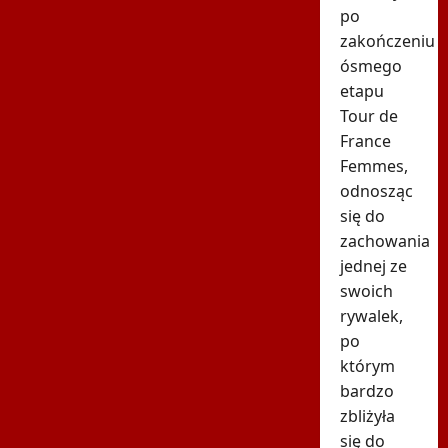
po
zakończeniu
ósmego
etapu
Tour de
France
Femmes,
odnosząc
się do
zachowania
jednej ze
swoich
rywalek,
po
którym
bardzo
zbliżyła
się do