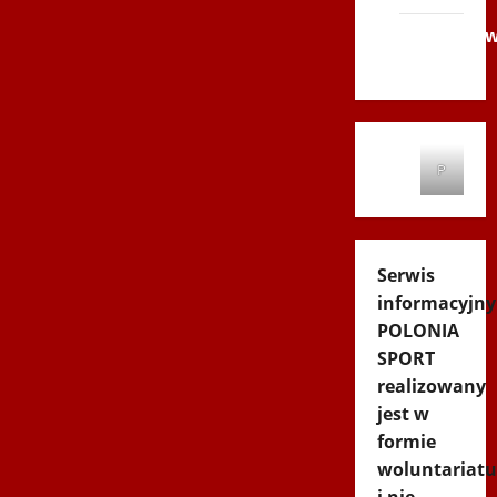
Andrychó
2012
P
Serwis
informacyjny
POLONIA
SPORT
realizowany
jest w
formie
woluntariatu