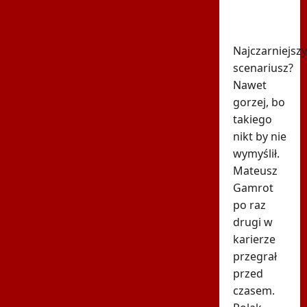
kompletnie
zniszczony
Najczarniejszy
scenariusz?
Nawet
gorzej, bo
takiego
nikt by nie
wymyślił.
Mateusz
Gamrot
po raz
drugi w
karierze
przegrał
przed
czasem.