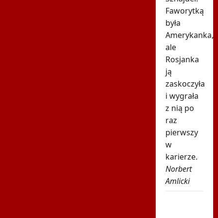
Faworytką
była
Amerykanka,
ale
Rosjanka
ją
zaskoczyła
i wygrała
z nią po
raz
pierwszy
w
karierze.
Norbert
Amlicki
Tak
rywalka