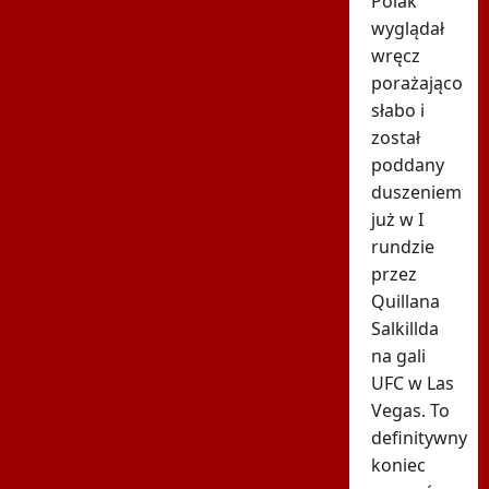
Polak
wyglądał
wręcz
porażająco
słabo i
został
poddany
duszeniem
już w I
rundzie
przez
Quillana
Salkillda
na gali
UFC w Las
Vegas. To
definitywny
koniec