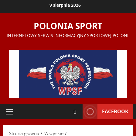
Przejdź
9 sierpnia 2026
do
treści
POLONIA SPORT
INTERNETOWY SERWIS INFORMACYJNY SPORTOWEJ POLONII
FACEBOOK
Menu
główne
Strona główna
Wszyskie