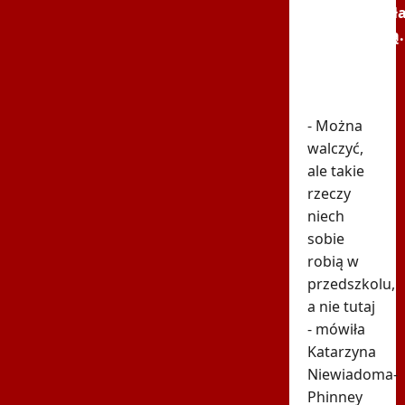
potraktował
Niewiadomą.
Nagranie
pokazuje
prawdę
- Można
walczyć,
ale takie
rzeczy
niech
sobie
robią w
przedszkolu,
a nie tutaj
- mówiła
Katarzyna
Niewiadoma-
Phinney