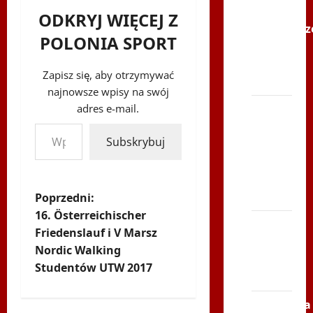
–
ODKRYJ WIĘCEJ Z
Karkonosz
POLONIA SPORT
2014 w
TVP
Zapisz się, aby otrzymywać
Polonia
najnowsze wpisy na swój
adres e-mail.
Bieg
Wpisz swój adres e-mail…
po
Subskrybuj
Serce
Zbója
Szczrka
Z
– ZIMA
Poprzedni:
16. Österreichischer
XVI
o
Friedenslauf i V Marsz
ŚLIP –
Nordic Walking
b
Kielce
Studentów UTW 2017
2013
a
Siatkówka