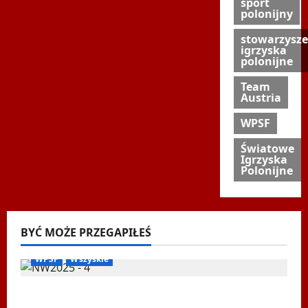
sport
polonijny
stowarzysze
igrzyska
polonijne
Team
Austria
WPSF
Światowe
Igrzyska
Polonijne
BYĆ MOŻE PRZEGAPIŁEŚ
Biegi i rekreacja
Inne
Nordic Walking
Ogłoszenia
WPSF
Wszyskie
Mistrzostwa Europy Nordic Walking ENWO