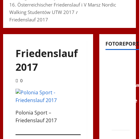
16. Österreichischer Friedenslauf i V Marsz Nordic
Walking Studentów UTW 2017
Friedenslauf 2017
FOTOREPORT
Friedenslauf
Filmy na
2017
Youtube
Polonijne
0
Mistrzost
w
Siatkówce
–
Polonia Sport –
Gliwce
Friedenslauf 2017
2014
XI ŚLIP