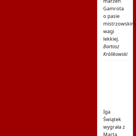
marzeń
Gamrota
o pasie
mistrzowskim
wagi
lekkiej.
Bartosz
Królikowski
Świątek
poznała
kolejną
rywalkę
w
Toronto
Iga
Świątek
wygrała z
Martą