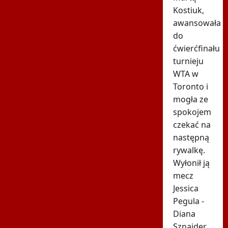
Kostiuk,
awansowała
do
ćwierćfinału
turnieju
WTA w
Toronto i
mogła ze
spokojem
czekać na
następną
rywalkę.
Wyłonił ją
mecz
Jessica
Pegula -
Diana
Sznajder.