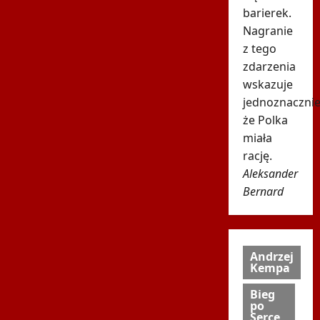
barierek.
Nagranie
z tego
zdarzenia
wskazuje
jednoznacznie
że Polka
miała
rację.
Aleksander
Bernard
Andrzej
Kempa
Bieg
po
Serce