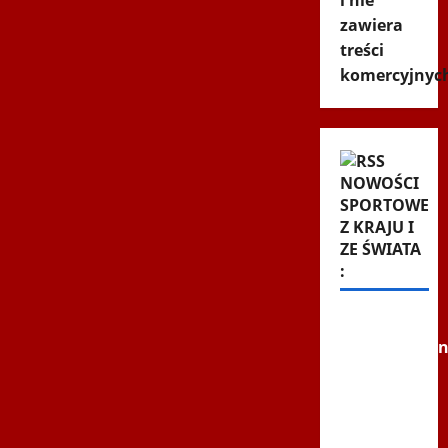
i nie
zawiera
treści
komercyjnyc
NOWOŚCI
SPORTOWE
Z KRAJU I
ZE ŚWIATA
:
Szok i
niedowierzan
w Las
Vegas.
Mateusz
Gamrot