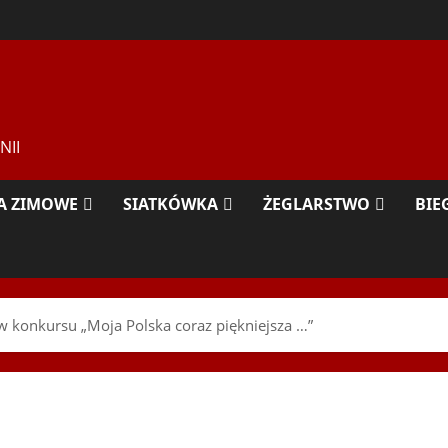
NII
A ZIMOWE
SIATKÓWKA
ŻEGLARSTWO
BIE
ów konkursu „Moja Polska coraz piękniejsza …”