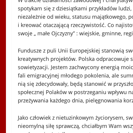
W trakcie działalności zawodowej i charytatyw
spotykam się z dziesiątkami przykładów ludzi, 
niezależnie od wieku, statusu majątkowego, 
i kreować otaczającą rzeczywistość. Co najist
swoje „ małe Ojczyzny” : wiejskie, gminne, reg
Fundusze z puli Unii Europejskiej stanowią swo
kreatywnych projektów. Polska odpracowuje st
sowietyzacji. Jestem zachwycony energią moic
fali emigracyjnej młodego pokolenia, ale s
nią się zdecydowały, będą stanowić w przyszło
społecznej Polaków w postrzeganiu wpływu n
przeżywania każdego dnia, pielęgnowania korz
Jako człowiek z nietuzinkowym życiorysem, sw
nieomylną siłę sprawczą, chciałbym Wam wszy