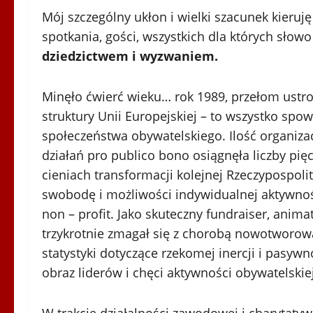
Mój szczególny ukłon i wielki szacunek kieru
spotkania, gości, wszystkich dla których słowo
dziedzictwem i wyzwaniem.
Minęło ćwierć wieku… rok 1989, przełom ustro
struktury Unii Europejskiej – to wszystko sp
społeczeństwa obywatelskiego. Ilość organiza
działań pro publico bono osiągnęła liczby pię
cieniach transformacji kolejnej Rzeczypospoli
swobodę i możliwości indywidualnej aktywno
non – profit. Jako skuteczny fundraiser, anim
trzykrotnie zmagał się z chorobą nowotwor
statystyki dotyczące rzekomej inercji i pasyw
obraz liderów i chęci aktywności obywatelskie