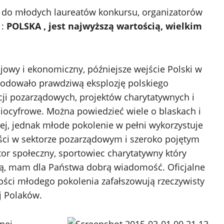
ję do młodych laureatów konkursu, organizatorów
 :
POLSKA , jest najwyższą wartością, wielkim
jowy i ekonomiczny, późniejsze wejście Polski w
owodowało prawdziwą eksplozję polskiego
cji pozarządowych, projektów charytatywnych i
ciocyfrowe. Można powiedzieć wiele o blaskach i
tej, jednak młode pokolenie w pełni wykorzystuje
ści w sektorze pozarządowym i szeroko pojętym
ator społeczny, sportowiec charytatywny który
ową, mam dla Państwa dobrą wiadomość.
Oficjalne
ności młodego pokolenia zafałszowują rzeczywisty
j Polaków.