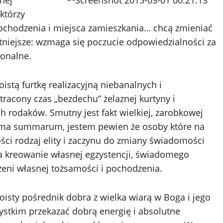
nej
którzy
pochodzenia i miejsca zamieszkania… chcą zmieniać
otniejsze: wzmaga się poczucie odpowiedzialności za
ionalne.
istą furtkę realizacyjną niebanalnych i
racony czas „bezdechu” żelaznej kurtyny i
h rodaków. Smutny jest fakt wielkiej, zarobkowej
umma summarum, jestem pewien że osoby które na
ści rodzaj elity i zaczynu do zmiany świadomości
a kreowanie własnej egzystencji, świadomego
eni własnej tożsamości i pochodzenia.
oisty pośrednik dobra z wielka wiarą w Boga i jego
stkim przekazać dobrą energię i absolutne