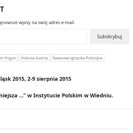
RT
ajnowsze wpisy na swój adres e-mail.
Subskrybuj
otr Pogon
Polonia Austria
Światowe Igrzyska Polonijne
ląsk 2015, 2-9 sierpnia 2015
niejsza …” w Instytucie Polskim w Wiedniu.
Bieg Tropem Wilczym
e
Ogłoszenia
Biegi i rekreacja
Ogłoszenia