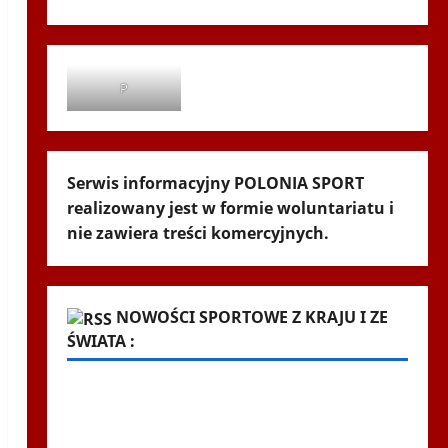
P
Serwis informacyjny POLONIA SPORT
realizowany jest w formie woluntariatu i
nie zawiera treści komercyjnych.
NOWOŚCI SPORTOWE Z KRAJU I ZE
ŚWIATA :
Kuriozalne słowa trenera Rangers po
meczu z Jagiellonią. "To nie brak
szacunku"