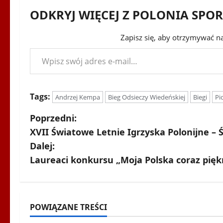
ODKRYJ WIĘCEJ Z POLONIA SPO
Zapisz się, aby otrzymywać n
Wpisz swój adres e-mail…
Tags:
Andrzej Kempa
Bieg Odsieczy Wiedeńskiej
Biegi
Pi
Z
Poprzedni:
XVII Światowe Letnie Igrzyska Polonijne – Ś
o
Dalej:
b
Laureaci konkursu „Moja Polska coraz pięk
a
c
Biegi i rekreacja
Inne
POWIĄZANE TREŚCI
Nordic Walking
Ogłoszenia
Igrzyska Letni