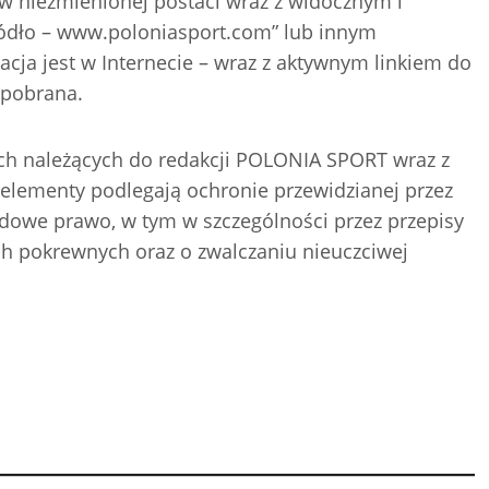
 w niezmienionej postaci wraz z widocznym i
ódło – www.poloniasport.com” lub innym
acja jest w Internecie – wraz z aktywnym linkiem do
a pobrana.
ch należących do redakcji POLONIA SPORT wraz z
 elementy podlegają ochronie przewidzianej przez
odowe prawo, w tym w szczególności przez przepisy
ch pokrewnych oraz o zwalczaniu nieuczciwej