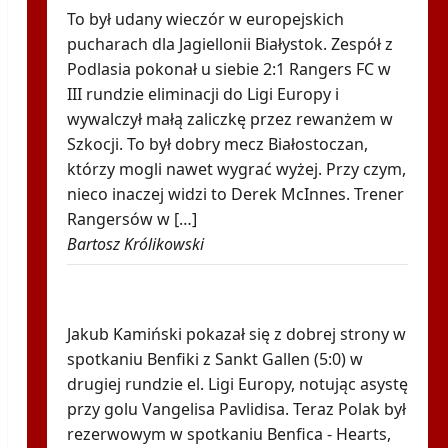
To był udany wieczór w europejskich
pucharach dla Jagiellonii Białystok. Zespół z
Podlasia pokonał u siebie 2:1 Rangers FC w
III rundzie eliminacji do Ligi Europy i
wywalczył małą zaliczkę przez rewanżem w
Szkocji. To był dobry mecz Białostoczan,
którzy mogli nawet wygrać wyżej. Przy czym,
nieco inaczej widzi to Derek McInnes. Trener
Rangersów w […]
Bartosz Królikowski
Było 4:1, gdy Kamiński wszedł na boisko w
85. minucie. Nagle padły dwa gole
Jakub Kamiński pokazał się z dobrej strony w
spotkaniu Benfiki z Sankt Gallen (5:0) w
drugiej rundzie el. Ligi Europy, notując asystę
przy golu Vangelisa Pavlidisa. Teraz Polak był
rezerwowym w spotkaniu Benfica - Hearts,