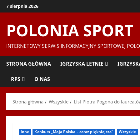
Przejdź
7 sierpnia 2026
do
treści
POLONIA SPORT
INTERNETOWY SERWIS INFORMACYJNY SPORTOWEJ POLO
STRONA GŁÓWNA
IGRZYSKA LETNIE
IGRZYSK
RPS
O NAS
Strona główna
Wszyskie
List Piotra Pogona do laureat
Inne
Konkurs „Moja Polska – coraz piękniejsza”
Wszyskie