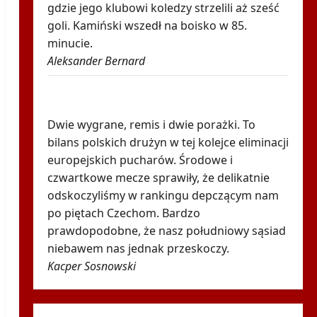
gdzie jego klubowi koledzy strzelili aż sześć
goli. Kamiński wszedł na boisko w 85.
minucie.
Aleksander Bernard
Robi się bardzo gorąco. Tak wygląda
ranking UEFA po meczach polskich drużyn
Dwie wygrane, remis i dwie porażki. To
bilans polskich drużyn w tej kolejce eliminacji
europejskich pucharów. Środowe i
czwartkowe mecze sprawiły, że delikatnie
odskoczyliśmy w rankingu depczącym nam
po piętach Czechom. Bardzo
prawdopodobne, że nasz południowy sąsiad
niebawem nas jednak przeskoczy.
Kacper Sosnowski