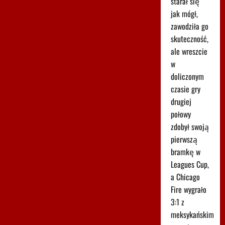
starał się
jak mógł,
zawodziła go
skuteczność,
ale wreszcie
w
doliczonym
czasie gry
drugiej
połowy
zdobył swoją
pierwszą
bramkę w
Leagues Cup,
a Chicago
Fire wygrało
3:1 z
meksykańskim