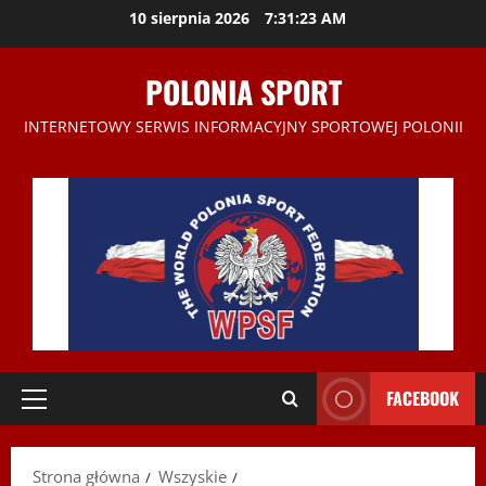
Przejdź
10 sierpnia 2026
7:31:23 AM
do
treści
POLONIA SPORT
INTERNETOWY SERWIS INFORMACYJNY SPORTOWEJ POLONII
FACEBOOK
Menu
główne
Strona główna
Wszyskie