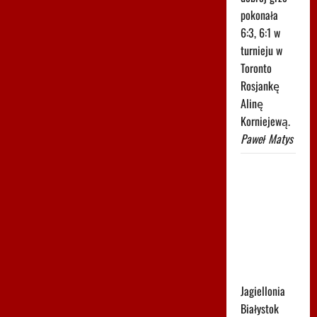
pokonała
6:3, 6:1 w
turnieju w
Toronto
Rosjankę
Alinę
Korniejewą.
Paweł Matys
Tak
wygląda
tabela
Ekstraklasy
po
niedzielnych
meczach
Jagiellonia
Białystok