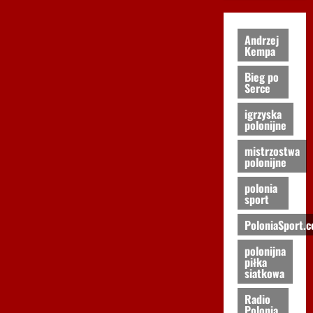
Andrzej
Kempa
Bieg po
Serce
igrzyska
polonijne
mistrzostwa
polonijne
polonia
sport
PoloniaSport.
polonijna
piłka
siatkowa
Radio
Polonia