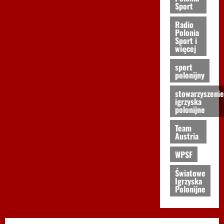
Sport
Radio
Polonia
Sport i
więcej
sport
polonijny
stowarzyszenie
igrzyska
polonijne
Team
Austria
WPSF
Światowe
Igrzyska
Polonijne