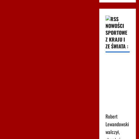
NOWOŚCI
SPORTOWE
Z KRAJU I
ZE ŚWIATA :
Lewandowski
znów
strzelił!
Pierwsze
trafienie w
Leagues
Cup
Robert
Lewandowski
walczył,