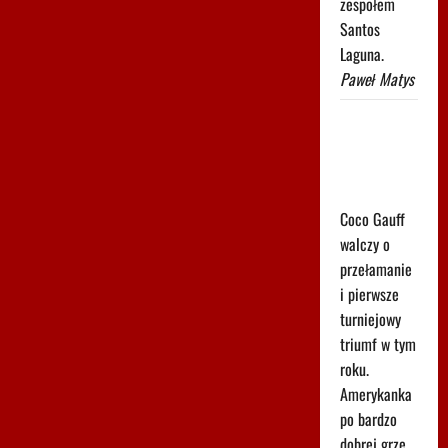
zespołem
Santos
Laguna.
Paweł Matys
Szybka
wygrana
Coco Gauff
w Toronto
Coco Gauff
walczy o
przełamanie
i pierwsze
turniejowy
triumf w tym
roku.
Amerykanka
po bardzo
dobrej grze