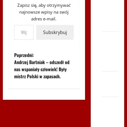
Karkonosze
Zapisz się, aby otrzymywać
2014 w
najnowsze wpisy na swój
TVP
adres e-mail.
Wpisz swój adres e-mail…
Polonia
Subskrybuj
Bieg po
Serce
Zbója
Z
Poprzedni:
Szczrka
Andrzej Bartniak – odszedł od
– ZIMA
o
nas wspaniały człowiek! Były
mistrz Polski w zapasach.
XVI ŚLIP
b
– Kielce
a
2013
c
Siatkówka
–
z
Andrychów
2012 w