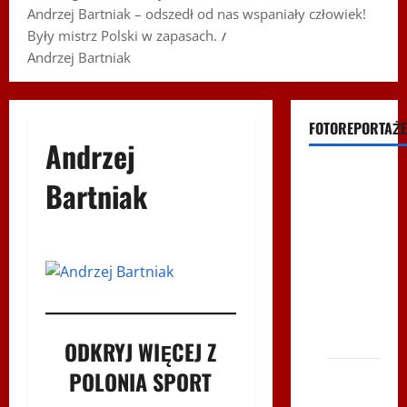
Andrzej Bartniak – odszedł od nas wspaniały człowiek!
Były mistrz Polski w zapasach.
Andrzej Bartniak
FOTOREPORTAŻE
Andrzej
Filmy na
Bartniak
Youtube
Polonijne
Mistrzostwa
w
Siatkówce
– Gliwce
2014
ODKRYJ WIĘCEJ Z
XI ŚLIP
POLONIA SPORT
–