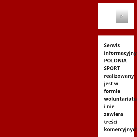
P
Serwis
informacyjny
POLONIA
SPORT
realizowany
jest w
formie
woluntariatu
i nie
zawiera
treści
komercyjnyc