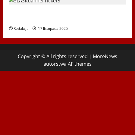
Koncert „ŚWIĘTA NOC” – Zespół PiT ŚLĄSK im. St.
Hadyny w Wiedniu – 15.12.2025
Redakcja
17 listopada 2025
Copyright © All rights reserved
|
MoreNews
autorstwa AF themes