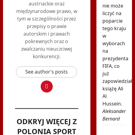
austriackie oraz
nie może
międzynarodowe prawo, w
liczyć na
tym w szczególności przez
poparcie
przepisy o prawie
tego kraju
autorskim i prawach
w
pokrewnych oraz o
wyborach
zwalczaniu nieuczciwej
na
konkurencji.
prezydenta
FIFA, co
See author's posts
już
zapowiedział
książę Ali
Al
Hussein.
Aleksander
Bernard
ODKRYJ WIĘCEJ Z
POLONIA SPORT
Karambol