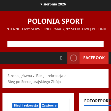
Przejdź
7 sierpnia 2026
do
treści
POLONIA SPORT
INTERNETOWY SERWIS INFORMACYJNY SPORTOWEJ POLONII
FACEBOOK
Menu
główne
Strona główna
Biegi i rekreacja
Bieg po Serce Jurajskiego Zbója
FOTOREPORT
Biegi i rekreacja
Zawiercie