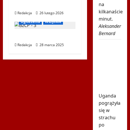
na
Wilczym w Wiedniu
kilkanaście
Redakcja
26 lutego 2026
Biegi i rekreacja
minut.
Ogłoszenia
Wszyskie
Aleksander
Bernard
📢 PILNY KOMUNIKAT!
Tragiczna
Redakcja
28 marca 2025
śmierć
gwiazdora.
Zginął
pod
własnym
domem
Uganda
pogrążyła
się w
strachu
po