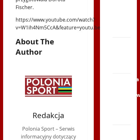
Fischer.
Serce
Zbója
https://www.youtube.com/watch?
Szczrka
v=W1ih4Nm5CcA&feature=youtu.be
– ZIMA
About The
XVI
Author
ŚLIP –
Kielce
2013
Siatkówka
–
Andrychó
2012 w
TVP
Redakcja
Polonia
Polonia Sport – Serwis
Bieg
informacyjny dotyczący
po