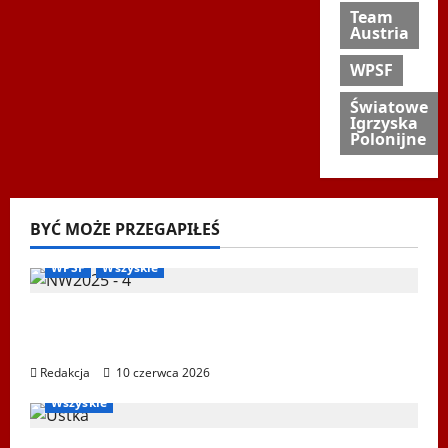
Team
Austria
WPSF
Światowe
Igrzyska
Polonijne
BYĆ MOŻE PRZEGAPIŁEŚ
Biegi i rekreacja
Inne
Nordic Walking
Ogłoszenia
WPSF
Wszyskie
Mistrzostwa Europy Nordic Walking ENWO
2026 – sportowe święto w sercu Podlasia
Redakcja
10 czerwca 2026
Igrzyska Letnie
Ogłoszenia
Ustka 2026
WPSF
Wszyskie