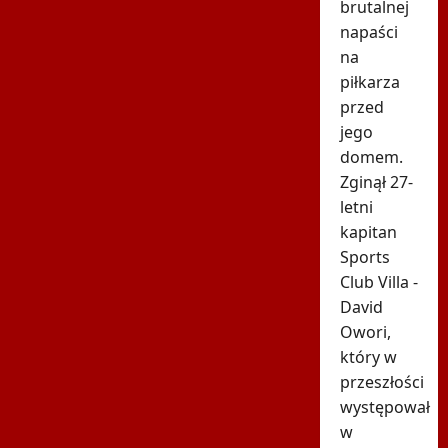
brutalnej
napaści
na
piłkarza
przed
jego
domem.
Zginął 27-
letni
kapitan
Sports
Club Villa -
David
Owori,
który w
przeszłości
występował
w