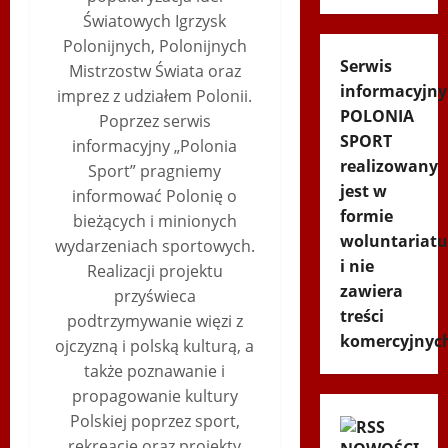
Światowych Igrzysk
Polonijnych, Polonijnych
Serwis
Mistrzostw Świata oraz
informacyjny
imprez z udziałem Polonii.
POLONIA
Poprzez serwis
SPORT
informacyjny „Polonia
realizowany
Sport” pragniemy
jest w
informować Polonię o
formie
bieżących i minionych
woluntariatu
wydarzeniach sportowych.
i nie
Realizacji projektu
zawiera
przyświeca
treści
podtrzymywanie więzi z
komercyjnyc
ojczyzną i polską kulturą, a
także poznawanie i
propagowanie kultury
Polskiej poprzez sport,
rekreację oraz projekty