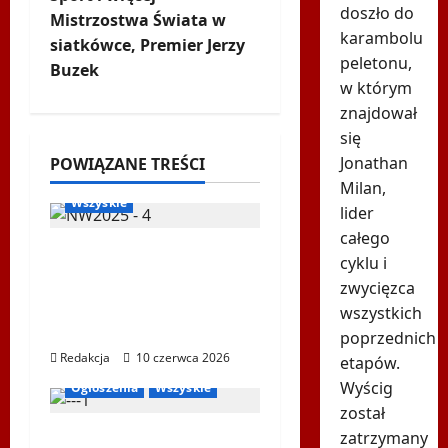
doszło do
Mistrzostwa Świata w
z
karambolu
siatkówce, Premier Jerzy
peletonu,
w
Buzek
w którym
p
znajdował
Biegi i rekreacja
Inne
się
i
Nordic Walking
Jonathan
POWIĄZANE TREŚCI
Ogłoszenia
WPSF
Milan,
s
Wszyskie
lider
całego
y
Mistrzostwa Europy
cyklu i
Nordic Walking ENWO
zwycięzca
2026 – sportowe święto
wszystkich
w sercu Podlasia
poprzednich
Bieg Tropem Wilczym
Redakcja
10 czerwca 2026
etapów.
Biegi i rekreacja
Wyścig
Ogłoszenia
Wszyskie
został
zatrzymany
XIV Bieg Tropem