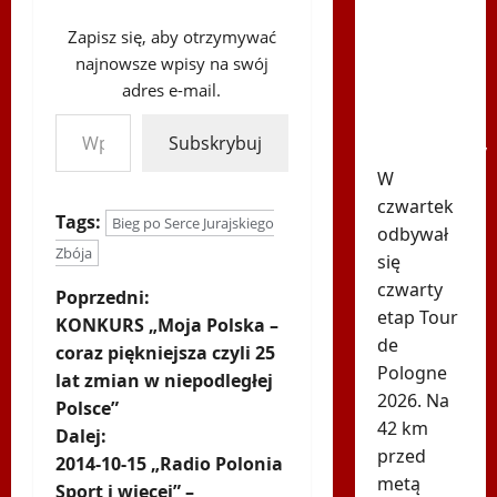
na Tour
Zapisz się, aby otrzymywać
de
najnowsze wpisy na swój
Pologne!
adres e-mail.
Wyścig
Wpisz swój adres e-mail…
został
Subskrybuj
wstrzymany
W
czwartek
Tags:
Bieg po Serce Jurajskiego
odbywał
Zbója
się
czwarty
Z
Poprzedni:
etap Tour
KONKURS „Moja Polska –
o
de
coraz piękniejsza czyli 25
Pologne
lat zmian w niepodległej
b
2026. Na
Polsce”
42 km
a
Dalej:
przed
2014-10-15 „Radio Polonia
c
metą
Sport i więcej” –