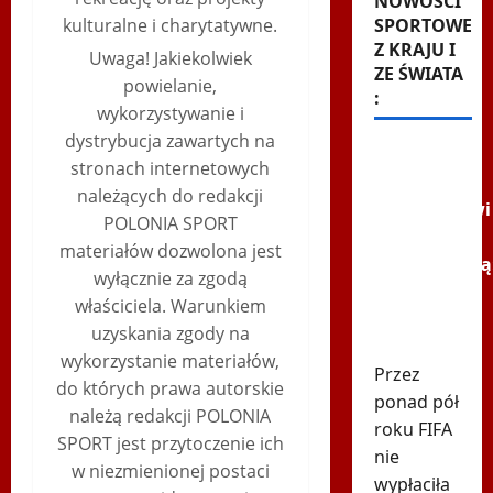
NOWOŚCI
SPORTOWE
kulturalne i charytatywne.
Z KRAJU I
Uwaga! Jakiekolwiek
ZE ŚWIATA
powielanie,
:
wykorzystywanie i
dystrybucja zawartych na
FIFA dała
stronach internetowych
pieniądze
należących do redakcji
uczestnikowi
POLONIA SPORT
mundialu.
materiałów dozwolona jest
Odpowiadają
wyłącznie za zgodą
"Nie
właściciela. Warunkiem
poprzemy
uzyskania zgody na
Infantino"
wykorzystanie materiałów,
Przez
do których prawa autorskie
ponad pół
należą redakcji POLONIA
roku FIFA
SPORT jest przytoczenie ich
nie
w niezmienionej postaci
wypłaciła