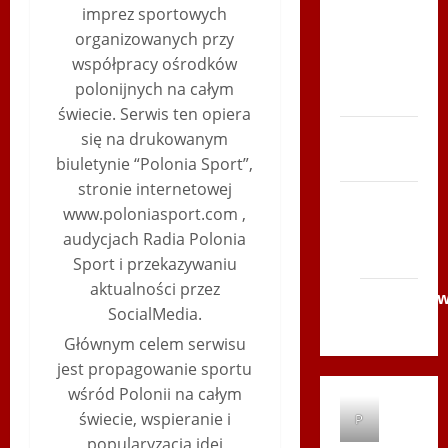
imprez sportowych
Serce
organizowanych przy
Zboja
współpracy ośrodków
Szczyrka
polonijnych na całym
– LATO
świecie. Serwis ten opiera
Biegi i
się na drukowanym
rekreacja
biuletynie “Polonia Sport”,
stronie internetowej
Siatkówka
www.poloniasport.com ,
Gliwice
audycjach Radia Polonia
2014
Sport i przekazywaniu
aktualności przez
Andrychó
SocialMedia.
2012
Głównym celem serwisu
jest propagowanie sportu
wśród Polonii na całym
świecie, wspieranie i
P
popularyzacja idei