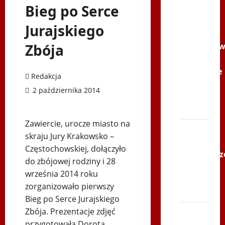
Filmy na
Bieg po Serce
Youtube
Jurajskiego
Polonijne
Zbója
Mistrzost
w
Siatkówce
Redakcja
–
2 października 2014
Gliwce
2014
Zawiercie, urocze miasto na
XI ŚLIP
skraju Jury Krakowsko –
–
Częstochowskiej, dołączyło
Karkonosz
do zbójowej rodziny i 28
2014 w
września 2014 roku
TVP
zorganizowało pierwszy
Polonia
Bieg po Serce Jurajskiego
Zbója. Prezentacje zdjęć
Bieg
przygotowała Dorota
po