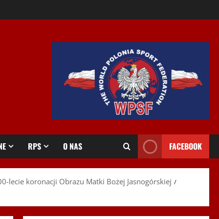
NE
RPS
O NAS
FACEBOOK
00-lecie koronacji Obrazu Matki Bożej Jasnogórskiej