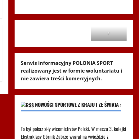
Andrychów 2012
P
Serwis informacyjny POLONIA SPORT
realizowany jest w formie woluntariatu i
nie zawiera treści komercyjnych.
NOWOŚCI SPORTOWE Z KRAJU I ZE ŚWIATA :
Pudło sezonu i cztery gole. Co za mecz w Radomiu
To był pokaz siły wicemistrzów Polski. W meczu 3. kolejki
Ekstraklasy Górnik Zabrze wygrał na wyjeździe z