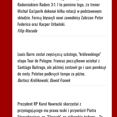
Radomiakiem Radom 3:1. I to pomimo tego, że trener
Michal Gašparik dokonał kilku rotacji w podstawowym
składzie. Formą błysnęli nowi zawodnicy Zabrzan: Peter
Federico oraz Kacper Urbański.
Filip Macuda
Uciekał 37 kilometrów i go nie złapano. Popis na
"królewskim" etapie Tour de Pologne
Louis Barre został zwycięzcą szóstego, "królewskiego"
etapu Tour de Pologne. Francuz początkowo uciekał z
Santiago Buitrago, ale później zostawił go i sam pomknął
do mety. Peleton podkręcił tempo za późno.
Bartosz Królikowski, Dawid Franek
Leśnodorski jednoznacznie komentuje decyzję
Nawrockiego
Prezydent RP Karol Nawrocki skorzystał z
przysługującego mu prawa łaski i przywrócił Piotra
Staruchowicza, ps. "Staruch", na piłkarskie trybuny. - To