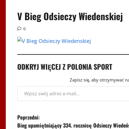
V Bieg Odsieczy Wiedenskiej
0
ODKRYJ WIĘCEJ Z POLONIA SPORT
Zapisz się, aby otrzymywać n
Wpisz swój adres e-mail…
Z
Poprzedni:
Bieg upamiętniający 334. rocznicę Odsieczy Wiedeńs