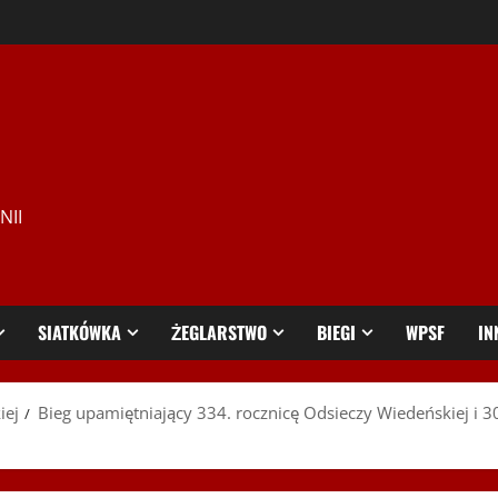
NII
SIATKÓWKA
ŻEGLARSTWO
BIEGI
WPSF
IN
iej
Bieg upamiętniający 334. rocznicę Odsieczy Wiedeńskiej i 3