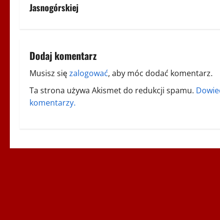
o
Jasnogórskiej
b
a
Dodaj komentarz
c
Musisz się
zalogować
, aby móc dodać komentarz.
z
Ta strona używa Akismet do redukcji spamu.
Dowied
w
komentarzy.
p
i
s
y