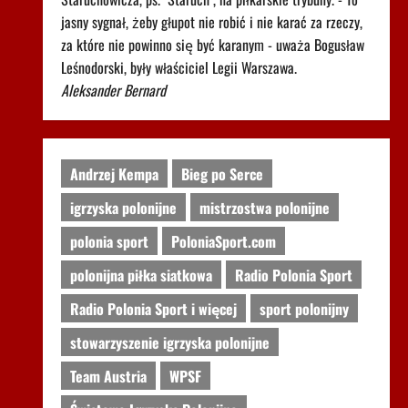
jasny sygnał, żeby głupot nie robić i nie karać za rzeczy,
za które nie powinno się być karanym - uważa Bogusław
Leśnodorski, były właściciel Legii Warszawa.
Aleksander Bernard
Andrzej Kempa
Bieg po Serce
igrzyska polonijne
mistrzostwa polonijne
polonia sport
PoloniaSport.com
polonijna piłka siatkowa
Radio Polonia Sport
Radio Polonia Sport i więcej
sport polonijny
stowarzyszenie igrzyska polonijne
Team Austria
WPSF