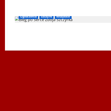
PO
SERCE
ZBÓJA
Biegi i rekreacja
Inne
IV Bieg po Serce Zbója
SZCZYRKA
–
Ogłoszenia
Szczyrk
Wszyskie
Fotoreportaż