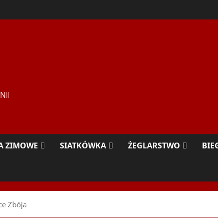
NII
A ZIMOWE
SIATKÓWKA
ŻEGLARSTWO
BIE
ce Zbója