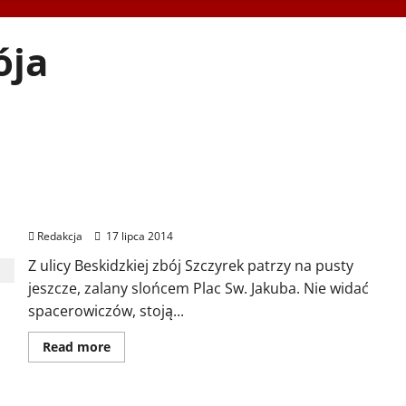
ója
Sport, zabawa i otwarte serca, czyli 4. Bieg po
Serce Zbója Szczyrka
Redakcja
17 lipca 2014
Z ulicy Beskidzkiej zbój Szczyrek patrzy na pusty
jeszcze, zalany slońcem Plac Sw. Jakuba. Nie widać
spacerowiczów, stoją...
Dowiedz
Read more
się
więcej
o
Sport,