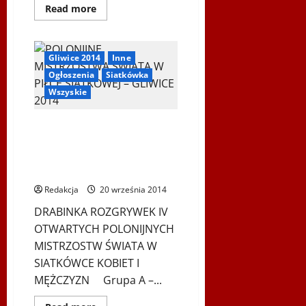
Dowiedz
Read more
się
więcej
o
WYNIKI
–
Gliwice 2014
Inne
POLONIJNE
MISTRZOSTWA
Ogłoszenia
Siatkówka
ŚWIATA
Wszyskie
W
PIŁCE
SIATKOWEJ
DRABINKA ROZGRYWEK –
POLONIJNE MISTRZOSTWA
ŚWIATA W PIŁCE SIATKOWEJ –
GLIWICE 2014
Redakcja
20 września 2014
DRABINKA ROZGRYWEK IV
OTWARTYCH POLONIJNYCH
MISTRZOSTW ŚWIATA W
SIATKÓWCE KOBIET I
MĘŻCZYZN Grupa A –...
Gliwice 2014
Inne
Ogłoszenia
Siatkówka