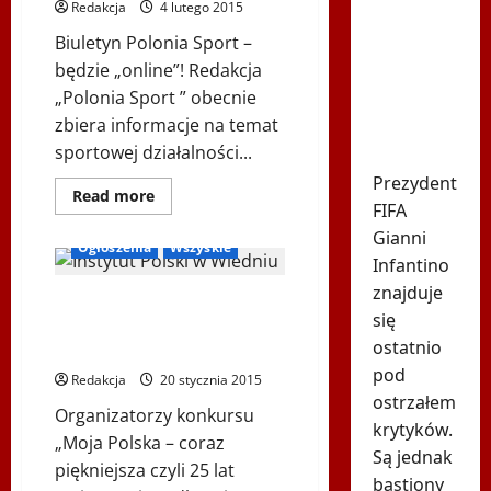
–
Redakcja
4 lutego 2015
komunikatu
KOMUNIKAT
PKOI
Argentyny
Biuletyn Polonia Sport –
nikt się nie
będzie „online”! Redakcja
spodziewał.
„Polonia Sport ” obecnie
zbiera informacje na temat
Chodzi o
sportowej działalności...
Infantino
Prezydent
Inne
Dowiedz
Read more
FIFA
się
Konkurs „Moja Polska – coraz piękniejsza”
więcej
Gianni
o
Ogłoszenia
Wszyskie
Biuletyn
Infantino
Polonia
Sport
znajduje
Wręczenie nagród Konkursu
–
Online!
się
„Moja Polska – coraz
ostatnio
piękniejsza … „
pod
Redakcja
20 stycznia 2015
ostrzałem
Organizatorzy konkursu
krytyków.
„Moja Polska – coraz
Są jednak
piękniejsza czyli 25 lat
bastiony