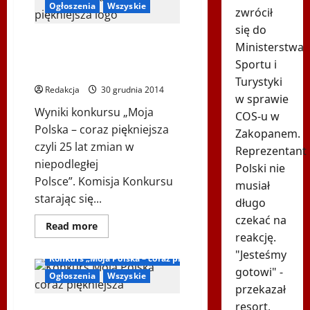
Orkiestra
Ogłoszenia
Wszyskie
zwrócił
Świątecznej
Pomocy
się do
–
Wyniki konkursu „Moja Polska –
23.
Ministerstwa
Finał
coraz piękniejsza czyli 25 lat
Sportu i
zmian w niepodległej Polsce”
Turystyki
Redakcja
30 grudnia 2014
w sprawie
Wyniki konkursu „Moja
COS-u w
Polska – coraz piękniejsza
Zakopanem.
czyli 25 lat zmian w
Reprezentant
niepodległej
Polski nie
Polsce”. Komisja Konkursu
musiał
starając się...
długo
czekać na
Dowiedz
Read more
się
reakcję.
Inne
więcej
"Jesteśmy
o
Konkurs „Moja Polska – coraz piękniejsza”
Wyniki
gotowi" -
konkursu
Ogłoszenia
Wszyskie
„Moja
przekazał
Polska
–
resort,