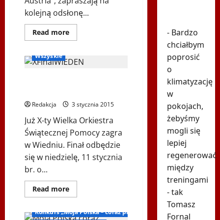
Austria”, zapraszają na
Błyskawiczna
kolejną odsłonę...
reakcja
Dowiedz
- Bardzo
Read more
się
Inne
Ogłoszenia
chciałbym
więcej
o
Wszyskie
poprosić
V
BIEG
o
PO
SERCE
Wielka Orkiestra Świątecznej
klimatyzację
ZBÓJA
Pomocy – 23. Finał
w
SZCZYRKA
–
Redakcja
3 stycznia 2015
pokojach,
II
WINTER
żebyśmy
Już X-ty Wielka Orkiestra
EDITION
mogli się
Świątecznej Pomocy zagra
lepiej
w Wiedniu. Finał odbędzie
regenerować
się w niedzielę, 11 stycznia
między
br. o...
treningami
Dowiedz
Read more
- tak
się
Inne
więcej
Tomasz
o
Konkurs „Moja Polska – coraz piękniejsza”
Wielka
Fornal