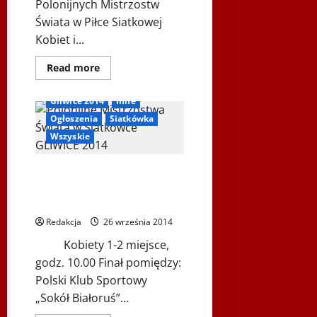
Polonijnych Mistrzostw
Świata w Piłce Siatkowej
Kobiet i...
Dowiedz
Read more
się
więcej
o
Gliwice 2014
Inne
SPECJALNE
NAGRODY
Ogłoszenia
Siatkówka
–
POLONIJNE
Wszyskie
MISTRZOSTWA
ŚWIATA
W
WYNIKI – POLONIJNE
PIŁCE
SIATKOWEJ
MISTRZOSTWA ŚWIATA W PIŁCE
SIATKOWEJ
Redakcja
26 września 2014
Kobiety 1-2 miejsce,
godz. 10.00 Finał pomiędzy:
Polski Klub Sportowy
„Sokół Białoruś”...