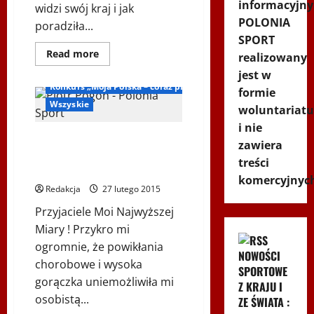
informacyjny
widzi swój kraj i jak
POLONIA
poradziła...
SPORT
Dowiedz
Read more
realizowany
się
Inne
więcej
jest w
o
Konkurs „Moja Polska – coraz piękniejsza”
formie
Laureaci
konkursu
Wszyskie
woluntariatu
„Moja
Polska
i nie
coraz
List Piotra Pogona do laureatów
piękniejsza
zawiera
…”
konkursu „Moja Polska coraz
w
treści
piękniejsza …”
Instytucie
komercyjnyc
Polskim
Redakcja
27 lutego 2015
w
Wiedniu.
Przyjaciele Moi Najwyższej
Miary ! Przykro mi
ogromnie, że powikłania
NOWOŚCI
chorobowe i wysoka
SPORTOWE
gorączka uniemożliwiła mi
Z KRAJU I
osobistą...
ZE ŚWIATA :