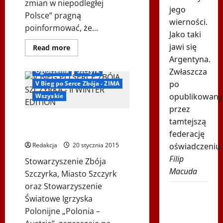
zmian w niepodległej
jego
Polsce” pragną
wierności.
poinformować, że...
Jako taki
jawi się
Dowiedz
Read more
się
Argentyna.
Biegi i rekreacja
Inne
więcej
o
Zwłaszcza
Ogłoszenia
Szczyrk
Wręczenie
nagród
po
V Bieg po Serce Zbója - ZIMA
Konkursu
„Moja
opublikowan
Wszyskie
Polska
przez
–
coraz
V BIEG PO SERCE ZBÓJA
tamtejszą
piękniejsza
…
SZCZYRKA – II WINTER EDITION
federację
„
Redakcja
20 stycznia 2015
oświadczeniu.
Filip
Stowarzyszenie Zbója
Macuda
Szczyrka, Miasto Szczyrk
oraz Stowarzyszenie
Głośny apel
Światowe Igrzyska
Fornala do
Polonijne „Polonia –
ministerstwa.