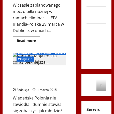
– LATO
Polska
W czasie zaplanowanego
coraz
piękniejsza…”
Biegi i
meczu piłki nożnej w
rekreacja
ramach eliminacji UEFA
Irlandia-Polska 29 marca w
Siatkówka
Dublinie, w dniach...
Gliwice
Dowiedz
Read more
2014
się
Inne
więcej
o
Konkurs „Moja Polska – coraz piękniejsza”
Andrychów
Mecz
Irlandia
Wszyskie
2012
Polska
podczas
Festiwalu
Laureaci konkursu „Moja Polska
PolskaÉire
coraz piękniejsza …” w
Instytucie Polskim w Wiedniu.
P
Redakcja
1 marca 2015
Wiedeńska Polonia nie
zawiodła i tłumnie stawiła
Serwis
się zobaczyć, jak młodzież