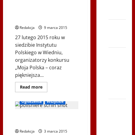
Relacja telewizji BeskidNews z
NASZE
Szczrka
WSPOMNIENIA
„Wieczoru Laureatów” konkursu
– ZIMA
„Moja Polska coraz
piękniejsza…”
XVI ŚLIP
Redakcja
9 marca 2015
– Kielce
27 lutego 2015 roku w
2013
siedzibie Instytutu
Polskiego w Wiedniu,
Siatkówka
organizatorzy konkursu
–
„Moja Polska – coraz
Andrychów
piękniejsza...
2012 w
TVP
Dowiedz
Read more
się
Polonia
Inne
Irlandia
więcej
o
Ogłoszenia
Wszyskie
Relacja
Bieg po
telewizji
Serce
BeskidNews
z
Mecz Irlandia Polska podczas
Zboja
„Wieczoru
Festiwalu PolskaÉire
Laureatów”
Szczyrka
konkursu
Redakcja
3 marca 2015
„Moja