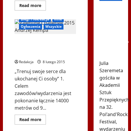
Dowiedz
Read more
Tak
się
więcej
Szeremeta
o
Biegi i rekreacja
Inne
List
zaczęła
Piotra
Ogłoszenia
Wszyskie
Pogona
mówić o
do
laureatów
Lewandowskim.
Zawody Walentynkowe 2015 –
konkursu
„Moja
Krótko i
„Trenuj swoje serce dla
Polska
ukochanej Ci osoby”
coraz
konkretnie
piękniejsza
Redakcja
8 lutego 2015
…”
Julia
Szeremeta
„Trenuj swoje serce dla
gościła w
ukochanej Ci osoby” 1.
Akademii
Celem
Sztuk
zawodów/wydarzenia jest
Przepięknych
pokonanie łącznie 14000
na 32.
metrów od 9...
Pol'and'Rock
Igrzyska Letnie
Inne
Dowiedz
Read more
Festival,
się
Ogłoszenia
Wszyskie
więcej
wydarzeniu