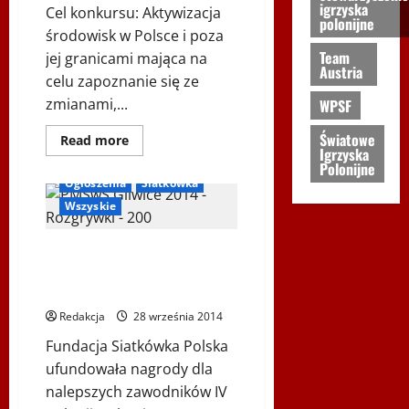
igrzyska
Cel konkursu: Aktywizacja
polonijne
środowisk w Polsce i poza
Team
jej granicami mająca na
Austria
celu zapoznanie się ze
zmianami,...
WPSF
Światowe
Dowiedz
Read more
się
Igrzyska
Gliwice 2014
Inne
więcej
Polonijne
o
Ogłoszenia
Siatkówka
KONKURS
„Moja
Wszyskie
Polska
–
coraz
SPECJALNE NAGRODY –
piękniejsza
czyli
POLONIJNE MISTRZOSTWA
25
ŚWIATA W PIŁCE SIATKOWEJ
lat
zmian
Redakcja
28 września 2014
w
niepodległej
Polsce”
Fundacja Siatkówka Polska
ufundowała nagrody dla
nalepszych zawodników IV