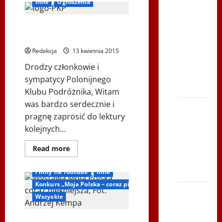
Inne
Ogłoszenia
Youtube
Polonijne
JAN PAWEŁ WIELKI – JEGO
Mistrzostwa
MYŚLI I NASZE WSPOMNIENIA
w
Redakcja
13 kwietnia 2015
Siatkówce
Drodzy członkowie i
– Gliwce
sympatycy Polonijnego
2014
Klubu Podróżnika, Witam
was bardzo serdecznie i
XI ŚLIP
pragnę zaprosić do lektury
–
kolejnych...
Karkonosze
2014 w
Dowiedz
Read more
się
TVP
więcej
o
Polonia
Filmy na Youtube
Inne
JAN
PAWEŁ
Konkurs „Moja Polska – coraz piękniejsza”
WIELKI
Bieg po
–
Wszyskie
Serce
JEGO
MYŚLI
Zbója
I