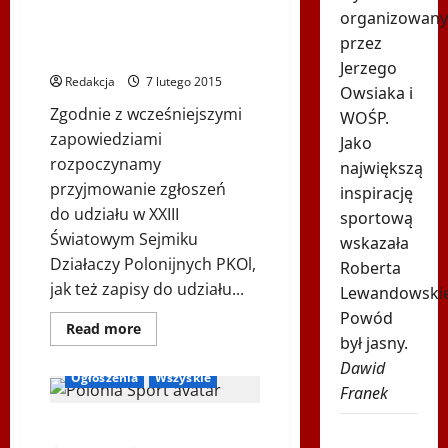
o
Zawody
organizowan
Walentynkowe
XXIII Światowy Polonijny Sejmik
przez
2015
Olimpijski – KOMUNIKAT PKOI
–
Jerzego
„Trenuj
Redakcja
7 lutego 2015
swoje
Owsiaka i
serce
Zgodnie z wcześniejszymi
dla
WOŚP.
ukochanej
zapowiedziami
Jako
Ci
osoby”
rozpoczynamy
największą
przyjmowanie zgłoszeń
inspirację
do udziału w XXIII
sportową
Światowym Sejmiku
wskazała
Działaczy Polonijnych PKOl,
Roberta
jak też zapisy do udziału...
Lewandowski
Powód
Dowiedz
Read more
był jasny.
się
więcej
Dawid
o
Ogłoszenia
Wszyskie
XXIII
Franek
Światowy
Polonijny
Sejmik
Biuletyn Polonia Sport – Online!
Tego
Olimpijski