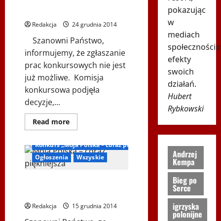
KOMUNIKAT ! „Moja Polska –
coraz
piękniejsza
pokazując
coraz piękniejsza …”
czyli
w
25
Redakcja
24 grudnia 2014
lat
mediach
zmian
Szanowni Państwo,
w
społeczności
niepodległej
informujemy, że zgłaszanie
Polsce”
efekty
prac konkursowych nie jest
swoich
już możliwe. Komisja
działań.
konkursowa podjęła
Hubert
decyzje,...
Rybkowski
Dowiedz
Read more
się
Inne
więcej
o
Konkurs „Moja Polska – coraz piękniejsza”
KOMUNIKAT
Andrzej
!
Ogłoszenia
Wszyskie
Kempa
„Moja
Polska
–
Bieg po
KOMUNIKAT ! KONKURS „Moja
coraz
Serce
piękniejsza
Polska – coraz piękniejsza …”
…”
igrzyska
Redakcja
15 grudnia 2014
polonijne