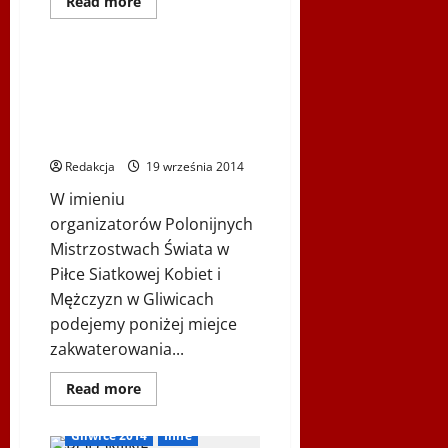
Dowiedz
Read more
się
Wszyskie
więcej
o
DRABINKA
ROZGRYWEK
ZAKWATEROWANIE EKIP –
–
POLONIJNE MISTRZOSTWA
POLONIJNE
MISTRZOSTWA
ŚWIATA W PIŁCE SIATKOWEJ –
ŚWIATA
GLIWICE 2014
W
PIŁCE
Redakcja
19 września 2014
SIATKOWEJ
–
GLIWICE
W imieniu
2014
organizatorów Polonijnych
Mistrzostwach Świata w
Piłce Siatkowej Kobiet i
Mężczyzn w Gliwicach
podejemy poniżej miejce
zakwaterowania...
Dowiedz
Read more
się
więcej
o
Gliwice 2014
Inne
ZAKWATEROWANIE