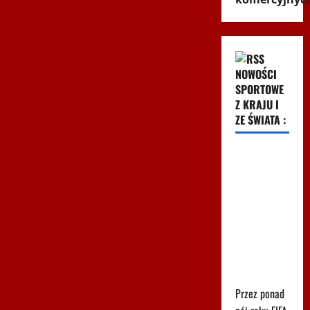
NOWOŚCI
SPORTOWE
Z KRAJU I
ZE ŚWIATA :
FIFA dała
pieniądze
uczestnikowi
mundialu.
Odpowiadają:
"Nie
poprzemy
Infantino"
Przez ponad