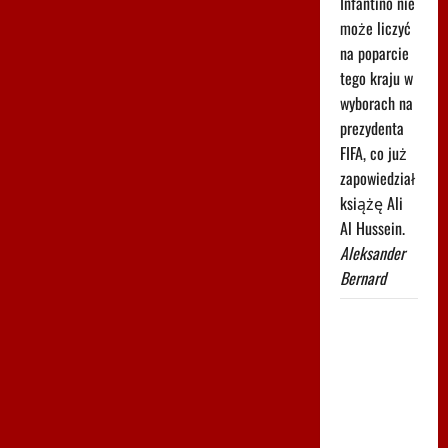
Infantino nie
może liczyć
na poparcie
tego kraju w
wyborach na
prezydenta
FIFA, co już
zapowiedział
książę Ali
Al Hussein.
Aleksander
Bernard
Karambol
na Tour de
Pologne!
Wyścig
został
wstrzymany