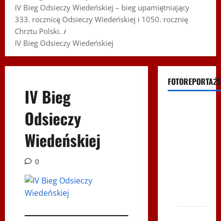
IV Bieg Odsieczy Wiedeńskiej – bieg upamiętniający
333. rocznicę Odsieczy Wiedeńskiej i 1050. rocznię
Chrztu Polski.
IV Bieg Odsieczy Wiedeńskiej
FOTOREPORTAŻE
IV Bieg
Filmy na
Odsieczy
Youtube
Wiedeńskiej
Polonijne
Mistrzostwa
w
0
Siatkówce
– Gliwce
2014
XI ŚLIP