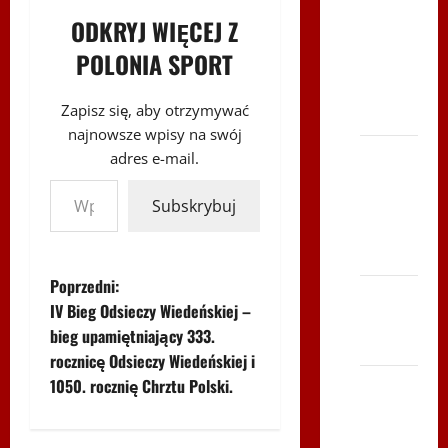
–
ODKRYJ WIĘCEJ Z
Karkonosze
POLONIA SPORT
2014 w
TVP
Zapisz się, aby otrzymywać
Polonia
najnowsze wpisy na swój
Bieg po
adres e-mail.
Wpisz swój adres e-mail…
Serce
Zbója
Subskrybuj
Szczrka
– ZIMA
Z
Poprzedni:
XVI ŚLIP
IV Bieg Odsieczy Wiedeńskiej –
– Kielce
o
bieg upamiętniający 333.
2013
rocznicę Odsieczy Wiedeńskiej i
b
Siatkówka
1050. rocznię Chrztu Polski.
a
–
Andrychów