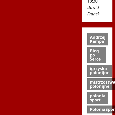
18:30.
Dawid
Franek
Andrzej
Kempa
Bieg
po
Serce
igrzyska
polonijne
mistrzostw
polonijne
polonia
sport
PoloniaSpor