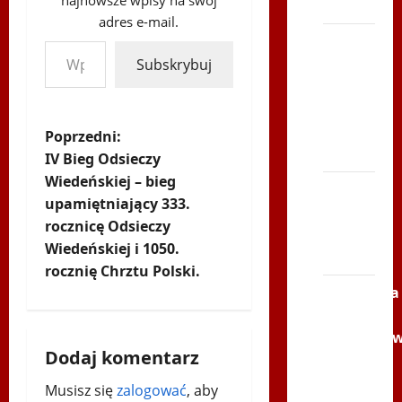
najnowsze wpisy na swój
Polonia
adres e-mail.
Wpisz swój adres e-mail…
Bieg
po
Subskrybuj
Serce
Zbója
Szczrka
Z
Poprzedni:
– ZIMA
IV Bieg Odsieczy
o
Wiedeńskiej – bieg
XVI
upamiętniający 333.
b
ŚLIP –
rocznicę Odsieczy
Kielce
a
Wiedeńskiej i 1050.
2013
rocznię Chrztu Polski.
c
Siatkówka
–
z
Andrychó
Dodaj komentarz
2012 w
w
TVP
Musisz się
zalogować
, aby