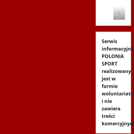
P
Serwis
informacyjny
POLONIA
SPORT
realizowany
jest w
formie
woluntariatu
i nie
zawiera
treści
komercyjnyc