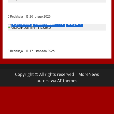
XIV Bieg Tropem Wilczym w Wiedniu
Redakcja
26 lutego 2026
Ogłoszenia
RadioPoloniaSport
Wszyskie
Koncert „ŚWIĘTA NOC” – Zespół PiT ŚLĄSK
im. St. Hadyny w Wiedniu – 15.12.2025
Redakcja
17 listopada 2025
Copyright © All rights reserved
|
MoreNews
autorstwa AF themes