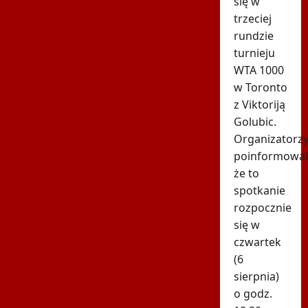
się w
trzeciej
rundzie
turnieju
WTA 1000
w Toronto
z Viktoriją
Golubic.
Organizatorz
poinformowali
że to
spotkanie
rozpocznie
się w
czwartek
(6
sierpnia)
o godz.