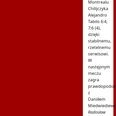
Montrealu
Chilijczyka
Alejandro
Tabilo 6:4,
7:6 (4),
dzięki
stabilnemu,
rzetelnemu
serwisowi.
W
następnym
meczu
zagra
prawdopodob
z
Daniiłem
Miedwiediew
Radosław