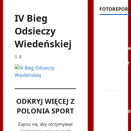
FOTOREPORT
IV Bieg
Filmy na
Odsieczy
Youtube
Wiedeńskiej
Polonijne
Mistrzost
w
0
Siatkówce
–
Gliwce
2014
XI ŚLIP
ODKRYJ WIĘCEJ Z
–
POLONIA SPORT
Karkonosz
2014 w
Zapisz się, aby otrzymywać
TVP