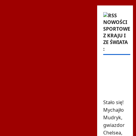
NOWOŚCI
SPORTOWE
Z KRAJU I
ZE ŚWIATA
:
615 dni i
koniec.
Ukraiński
skandalista
powrócił
Stało się!
Mychajło
Mudryk,
gwiazdor
Chelsea,