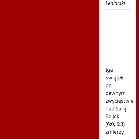
Leniarski
Znamy
godzinę
drugiego
meczu Igi
Świątek
w
Toronto!
Iga
Świątek
po
pewnym
zwycięstwie
nad Sarą
Beljek
(6:0, 6:3)
zmierzy