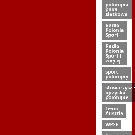
polonijna
piłka
siatkowa
Radio
Polonia
Sport
Radio
Polonia
Sport i
więcej
sport
polonijny
stowarzysze
igrzyska
polonijne
Team
Austria
WPSF