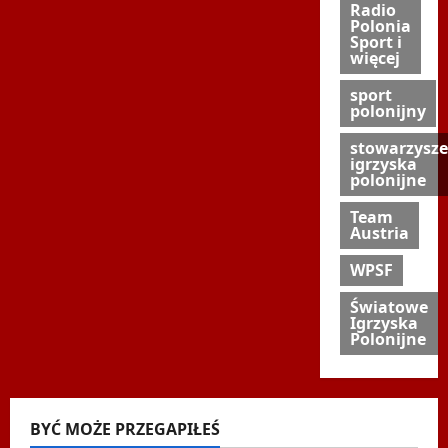
Radio
Polonia
Sport i
więcej
sport
polonijny
stowarzysze
igrzyska
polonijne
Team
Austria
WPSF
Światowe
Igrzyska
Polonijne
BYĆ MOŻE PRZEGAPIŁEŚ
Biegi i rekreacja
Inne
Nordic Walking
Ogłoszenia