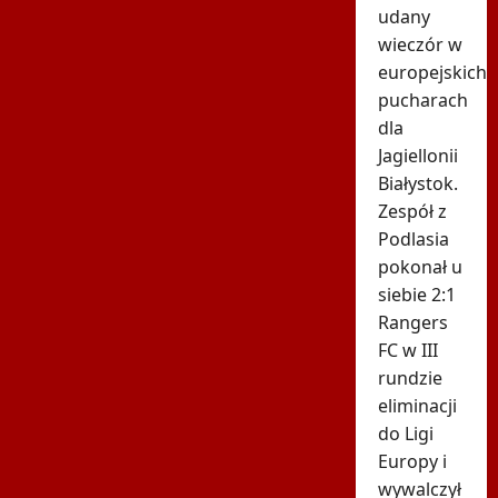
udany
wieczór w
europejskich
pucharach
dla
Jagiellonii
Białystok.
Zespół z
Podlasia
pokonał u
siebie 2:1
Rangers
FC w III
rundzie
eliminacji
do Ligi
Europy i
wywalczył