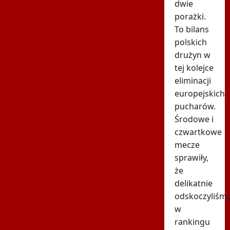
dwie
porażki.
To bilans
polskich
drużyn w
tej kolejce
eliminacji
europejskich
pucharów.
Środowe i
czwartkowe
mecze
sprawiły,
że
delikatnie
odskoczyliśm
w
rankingu