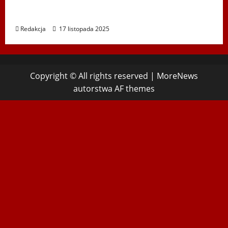
Koncert „ŚWIĘTA NOC” – Zespół PiT ŚLĄSK
im. St. Hadyny w Wiedniu – 15.12.2025
Redakcja
17 listopada 2025
Copyright © All rights reserved
|
MoreNews
autorstwa AF themes