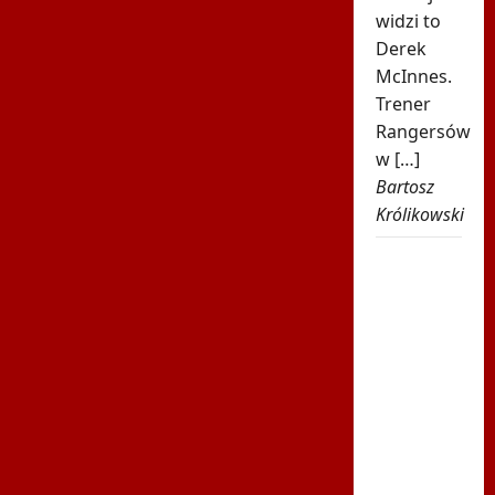
widzi to
Derek
McInnes.
Trener
Rangersów
w […]
Bartosz
Królikowski
Było 4:1,
gdy
Kamiński
wszedł
na boisko
w 85.
minucie.
Nagle
padły