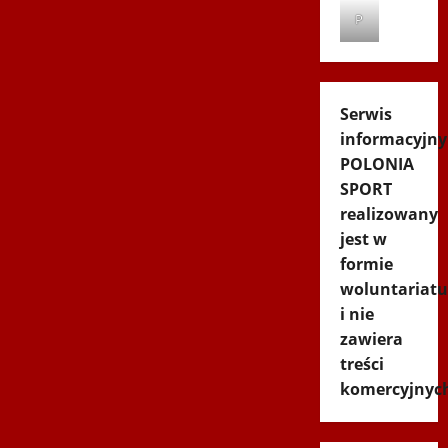
P
Serwis
informacyjny
POLONIA
SPORT
realizowany
jest w
formie
woluntariatu
i nie
zawiera
treści
komercyjnyc