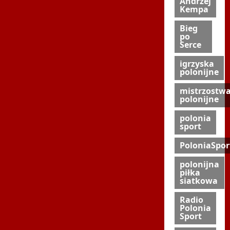
Andrzej
Kempa
Bieg
po
Serce
igrzyska
polonijne
mistrzostw
polonijne
polonia
sport
PoloniaSpor
polonijna
piłka
siatkowa
Radio
Polonia
Sport