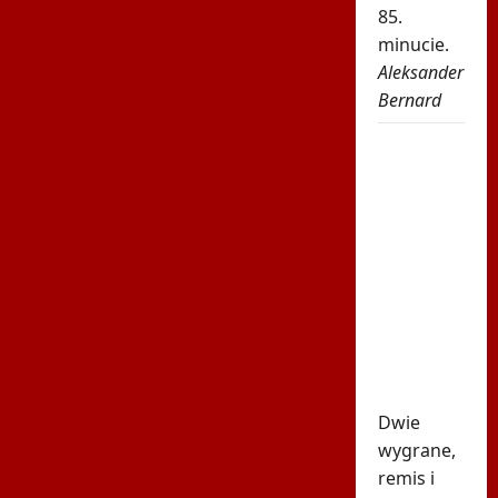
85.
minucie.
Aleksander
Bernard
Robi się
bardzo
gorąco.
Tak
wygląda
ranking
UEFA po
meczach
polskich
drużyn
Dwie
wygrane,
remis i