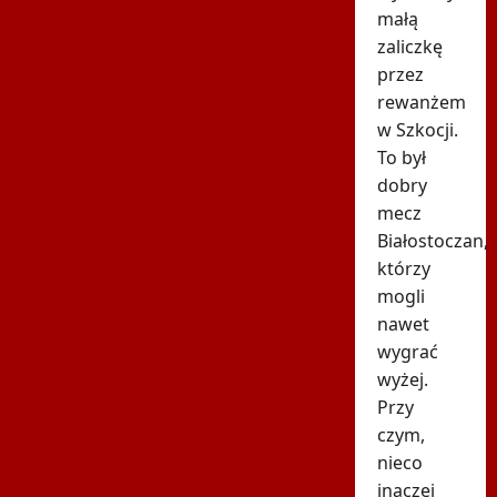
małą
zaliczkę
przez
rewanżem
w Szkocji.
To był
dobry
mecz
Białostoczan,
którzy
mogli
nawet
wygrać
wyżej.
Przy
czym,
nieco
inaczej