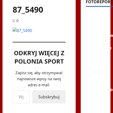
FOTOREPORT
87_5490
Filmy na
0
Youtube
Polonijne
Mistrzost
w
Siatkówce
ODKRYJ WIĘCEJ Z
–
POLONIA SPORT
Gliwce
2014
Zapisz się, aby otrzymywać
XI ŚLIP
najnowsze wpisy na swój
–
adres e-mail.
Karkonosz
Wpisz swój adres e-mail…
2014 w
Subskrybuj
TVP
Polonia