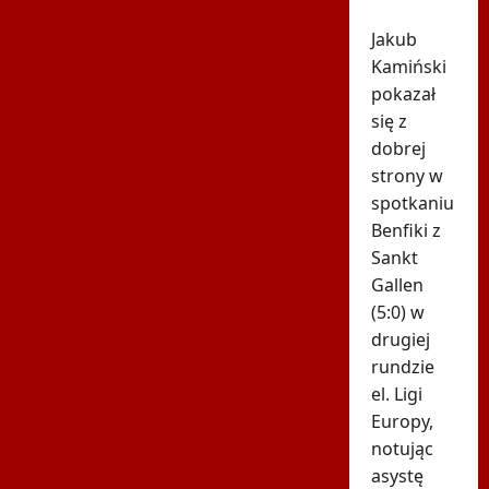
dwa gole
Jakub
Kamiński
pokazał
się z
dobrej
strony w
spotkaniu
Benfiki z
Sankt
Gallen
(5:0) w
drugiej
rundzie
el. Ligi
Europy,
notując
asystę