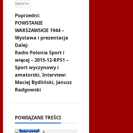
ŚWIATA
Z
Poprzedni:
POWSTANIE
o
WARSZAWSKIE 1944 –
Wystawa i prezentacja
b
Dalej:
a
Radio Polonia Sport i
więcej – 2015-12-RPS1 –
c
Sport wyczynowy i
amatorski, Interview:
z
Maciej Bydliński, Janusz
w
Radgowski
p
Biegi i rekreacja
Inne
i
Nordic Walking
POWIĄZANE TREŚCI
Ogłoszenia
WPSF
s
Wszyskie