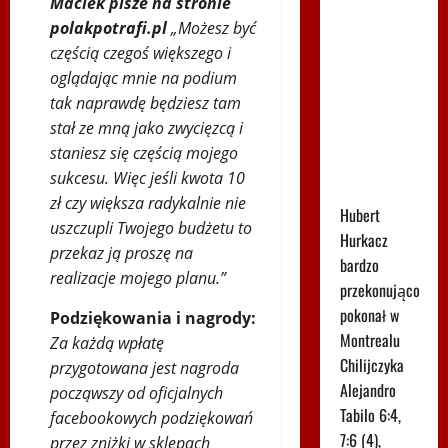
Maciek pisze na stronie
Spiżowy
polakpotrafi.pl
„Możesz być
serwis
częścią czegoś większego i
Huberta
oglądając mnie na podium
Hurkacza
tak naprawdę będziesz tam
dał mu
stał ze mną jako zwycięzcą i
zwycięstwo
staniesz się częścią mojego
w
sukcesu. Więc jeśli kwota 10
Montrealu
zł czy większa radykalnie nie
Hubert
uszczupli Twojego budżetu to
Hurkacz
przekaz ją proszę na
bardzo
realizacje mojego planu.”
przekonująco
pokonał w
Podziękowania i nagrody:
Montrealu
Za każdą wpłatę
Chilijczyka
przygotowana jest nagroda
Alejandro
począwszy od oficjalnych
Tabilo 6:4,
facebookowych podziękowań
7:6 (4),
przez zniżki w sklepach