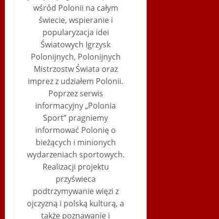
wśród Polonii na całym
świecie, wspieranie i
popularyzacja idei
Światowych Igrzysk
Polonijnych, Polonijnych
Mistrzostw Świata oraz
imprez z udziałem Polonii.
Poprzez serwis
informacyjny „Polonia
Sport” pragniemy
informować Polonię o
bieżących i minionych
wydarzeniach sportowych.
Realizacji projektu
przyświeca
podtrzymywanie więzi z
ojczyzną i polską kulturą, a
także poznawanie i