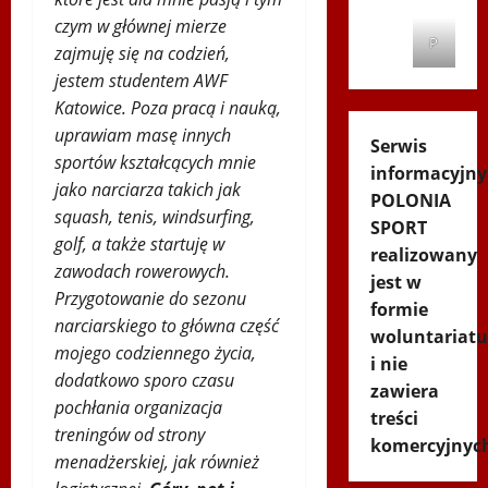
czym w głównej mierze
P
zajmuję się na codzień,
jestem studentem AWF
Katowice. Poza pracą i nauką,
uprawiam masę innych
Serwis
sportów kształcących mnie
informacyjny
jako narciarza takich jak
POLONIA
squash, tenis, windsurfing,
SPORT
golf, a także startuję w
realizowany
zawodach rowerowych.
jest w
Przygotowanie do sezonu
formie
narciarskiego to główna część
woluntariatu
mojego codziennego życia,
i nie
dodatkowo sporo czasu
zawiera
pochłania organizacja
treści
treningów od strony
komercyjnyc
menadżerskiej, jak również