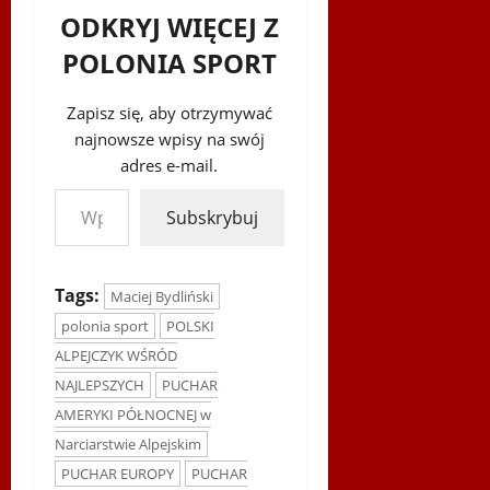
ODKRYJ WIĘCEJ Z
POLONIA SPORT
Zapisz się, aby otrzymywać
najnowsze wpisy na swój
adres e-mail.
Wpisz swój adres e-mail…
Subskrybuj
Tags:
Maciej Bydliński
polonia sport
POLSKI
ALPEJCZYK WŚRÓD
NAJLEPSZYCH
PUCHAR
AMERYKI PÓŁNOCNEJ w
Narciarstwie Alpejskim
PUCHAR EUROPY
PUCHAR