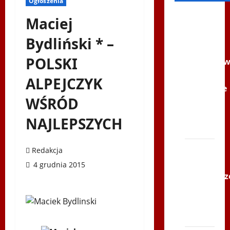
Ogłoszenia
Filmy na
Maciej
Youtube
Bydliński * –
Polonijne
POLSKI
Mistrzost
w
ALPEJCZYK
Siatkówce
WŚRÓD
–
Gliwce
NAJLEPSZYCH
2014
XI ŚLIP
Redakcja
–
4 grudnia 2015
Karkonosz
2014 w
TVP
Polonia