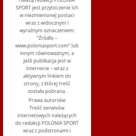
SPORT jest przytoczenie ich
w niezmienionej postaci
wraz z widocznym i
wyraźnym oznaczeniem:
“Źródło –
www.poloniasport.com” lub
innym równoważnym, a
jeśli publikacja jest w
Internecie – wraz z
aktywnym linkiem do
strony, z której treść
została pobrana.
Prawa autorskie
Treść serwisów
internetowych należących
do redakcji POLONIA SPORT
wraz z podstronami i