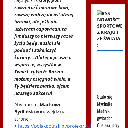
logistycznej.
Góry, pot i
zawziętość mam we krwi,
zawszę walczę do ostatniej
NOWOŚCI
bramki, ale jeśli nie
SPORTOWE
uzbieram odpowiednich
Z KRAJU I
funduszy to pierwszy raz w
ZE ŚWIATA
życiu będę musiał się
:
poddać i zakończyć
karierę… Dlatego proszę o
615 dni i
wsparcie, wszystko w
koniec.
Twoich rękach! Razem
Ukraiński
możemy osiągnąć wiele, a
skandalista
Ty będziesz matką, ojcem
powrócił
naszego sukcesu!
Stało się!
Mychajło
Aby pomóc
Maćkowi
Mudryk,
Bydlińskiemu
wejdz na
gwiazdor
stronę –
Chelsea, przy
>
https://polakpotrafi.pl/projekt/polski-