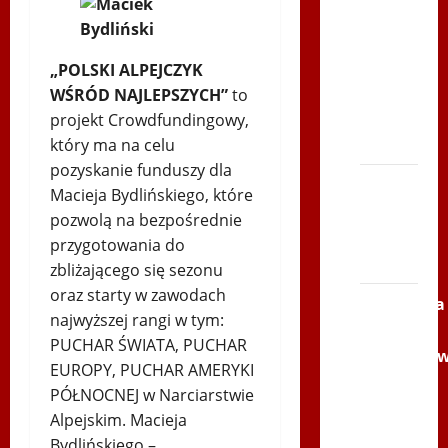
Bieg
po
Serce
„POLSKI ALPEJCZYK
Zbója
WŚRÓD NAJLEPSZYCH”
to
Szczrka
projekt Crowdfundingowy,
– ZIMA
który ma na celu
pozyskanie funduszy dla
XVI
Macieja Bydlińskiego, które
ŚLIP –
pozwolą na bezpośrednie
Kielce
przygotowania do
2013
zbliżającego się sezonu
oraz starty w zawodach
Siatkówka
najwyższej rangi w tym:
–
PUCHAR ŚWIATA, PUCHAR
Andrychó
EUROPY, PUCHAR AMERYKI
2012 w
PÓŁNOCNEJ w Narciarstwie
TVP
Alpejskim. Macieja
Polonia
Bydlińskiego –