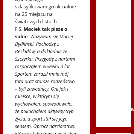
sklasyfikowanego aktualnie
Bieg
na 25 miejscu na
po
światowych listach
Serce
FIS.
Maciek tak pisze o
Zboja
sobie
:
Nazywam się Maciej
Szczyrka
Bydliński. Pochodzę z
– LATO
Beskidów, a dokładnie ze
Szczyrku. Przygodę z nartami
Biegi i
rozpocząłem w wieku 3 lat.
rekreacja
Sportem zaraził mnie mój
Siatkówka
tata oraz starsze rodzeństwo
– byli zawodnicy. Oni jak i
Gliwice
miejsce, w którym się
2014
wychowałem spowodowało,
Andrychó
że pokochałem aktywny tryb
2012
życia, a sport stał się jego
sensem. Oprócz narciarstwa,
które jest dla mnie pasją i tym