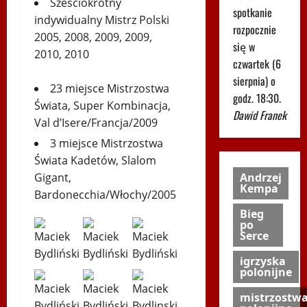
Sześciokrotny
spotkanie
indywidualny Mistrz Polski
rozpocznie
2005, 2008, 2009, 2009,
się w
2010, 2010
czwartek (6
sierpnia) o
23 miejsce Mistrzostwa
godz. 18:30.
Świata, Super Kombinacja,
Dawid Franek
Val d’Isere/Francja/2009
3 miejsce Mistrzostwa
Świata Kadetów, Slalom
Gigant,
Andrzej
Kempa
Bardonecchia/Włochy/2005
Bieg
po
Serce
igrzyska
polonijne
mistrzostw