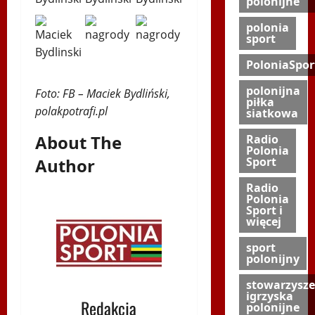
polonijne
polonia
sport
PoloniaSpor
polonijna
Foto: FB – Maciek Bydliński,
piłka
polakpotrafi.pl
siatkowa
About The
Radio
Polonia
Author
Sport
Radio
Polonia
Sport i
więcej
sport
polonijny
stowarzysze
igrzyska
Redakcja
polonijne