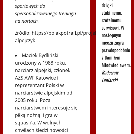
dzięki
sportowych do
stabilnemu,
spersonalizowanego treningu
rzetelnemu
na nartach.
serwisowi. W
źródło: https://polakpotrafi.pl/projekt/polski-
następnym
alpejczyk
meczu zagra
prawdopodobnie
Maciek Bydliński
z Daniiłem
urodzony w 1988 roku,
Miedwiediewem.
narciarz alpejski, członek
Radosław
AZS AWF Katowice i
Leniarski
reprezentant Polski w
Znamy
narciarstwie alpejskim od
godzinę
2005 roku. Poza
narciarstwem interesuje się
drugiego
piłką nożną i gra w
meczu Igi
squash’a. W wolnych
Świątek
chwilach śledzi nowości
w