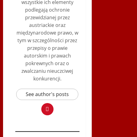
wszystkie ich elementy
podlegają ochronie
przewidzianej przez
austriackie oraz
międzynarodowe prawo, w
tym w szczególności przez
przepisy o prawie
autorskim i prawach
pokrewnych oraz o
zwalczaniu nieuczciwej
konkurencji.
See author's posts