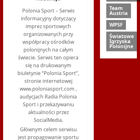
Team
Polonia Sport – Serwis
Austria
informacyjny dotyczący
WPSF
imprez sportowych
organizowanych przy
Światowe
Igrzyska
współpracy ośrodków
Polonijne
polonijnych na całym
świecie. Serwis ten opiera
się na drukowanym
biuletynie “Polonia Sport”,
stronie internetowej
www.poloniasport.com ,
audycjach Radia Polonia
Sport i przekazywaniu
aktualności przez
SocialMedia.
Głównym celem serwisu
jest propagowanie sportu