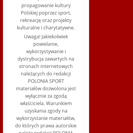
propagowanie kultury
Polskiej poprzez sport,
rekreację oraz projekty
kulturalne i charytatywne.
Uwaga! Jakiekolwiek
powielanie,
wykorzystywanie i
dystrybucja zawartych na
stronach internetowych
należących do redakcji
POLONIA SPORT
materiałów dozwolona jest
wyłącznie za zgodą
właściciela. Warunkiem
uzyskania zgody na
wykorzystanie materiałów,
do których prawa autorskie
należą redakcji POLONIA