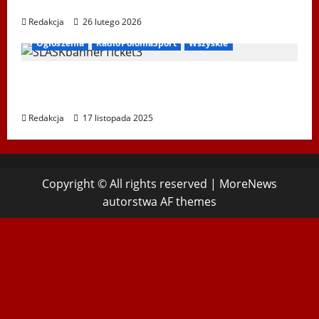
XIV Bieg Tropem Wilczym w Wiedniu
Redakcja
26 lutego 2026
Ogłoszenia
RadioPoloniaSport
Wszyskie
Koncert „ŚWIĘTA NOC” – Zespół PiT ŚLĄSK
im. St. Hadyny w Wiedniu – 15.12.2025
Redakcja
17 listopada 2025
Copyright © All rights reserved
|
MoreNews
autorstwa AF themes