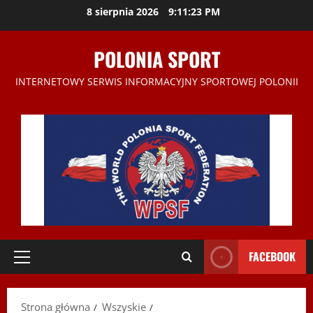
Przejdź
8 sierpnia 2026
9:11:23 PM
do
treści
POLONIA SPORT
INTERNETOWY SERWIS INFORMACYJNY SPORTOWEJ POLONII
FACEBOOK
Menu
główne
Strona główna
Wszyskie