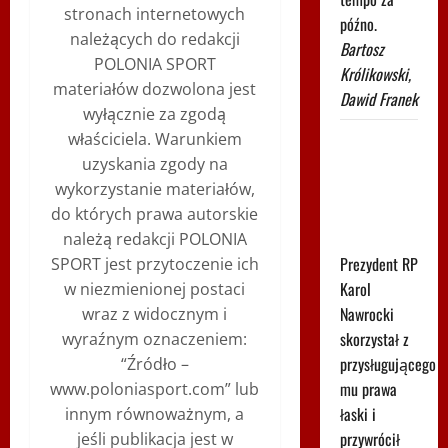
stronach internetowych
późno.
należących do redakcji
Bartosz
POLONIA SPORT
Królikowski,
materiałów dozwolona jest
Dawid Franek
wyłącznie za zgodą
Leśnodorski
właściciela. Warunkiem
jednoznacznie
uzyskania zgody na
komentuje
wykorzystanie materiałów,
decyzję
do których prawa autorskie
Nawrockiego
należą redakcji POLONIA
Prezydent RP
SPORT jest przytoczenie ich
Karol
w niezmienionej postaci
Nawrocki
wraz z widocznym i
skorzystał z
wyraźnym oznaczeniem:
przysługującego
“Źródło –
mu prawa
www.poloniasport.com” lub
łaski i
innym równoważnym, a
przywrócił
jeśli publikacja jest w