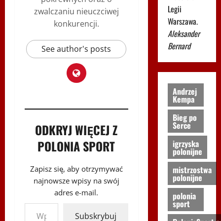
Legii
zwalczaniu nieuczciwej
Warszawa.
konkurencji.
Aleksander
Bernard
See author's posts
Andrzej
Kempa
Bieg po
Serce
ODKRYJ WIĘCEJ Z
POLONIA SPORT
igrzyska
polonijne
mistrzostwa
Zapisz się, aby otrzymywać
polonijne
najnowsze wpisy na swój
adres e-mail.
polonia
Wpisz swój adres e-mail…
sport
Subskrybuj