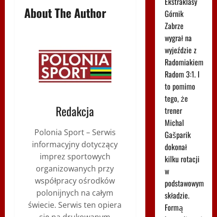
Ekstraklasy
About The Author
Górnik
Zabrze
wygrał na
wyjeździe z
Radomiakiem
Radom 3:1. I
to pomimo
tego, że
Redakcja
trener
Michal
Polonia Sport – Serwis
Gašparik
informacyjny dotyczący
dokonał
imprez sportowych
kilku rotacji
organizowanych przy
w
współpracy ośrodków
podstawowym
polonijnych na całym
składzie.
świecie. Serwis ten opiera
Formą