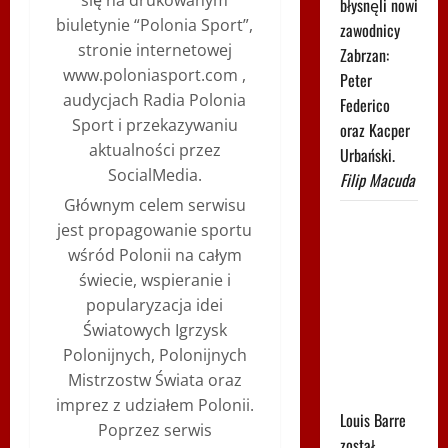
się na drukowanym
błysnęli nowi
biuletynie “Polonia Sport”,
zawodnicy
stronie internetowej
Zabrzan:
www.poloniasport.com ,
Peter
audycjach Radia Polonia
Federico
Sport i przekazywaniu
oraz Kacper
aktualności przez
Urbański.
SocialMedia.
Filip Macuda
Głównym celem serwisu
Uciekał 37
jest propagowanie sportu
kilometrów
wśród Polonii na całym
i go nie
świecie, wspieranie i
złapano.
popularyzacja idei
Popis na
Światowych Igrzysk
"królewskim"
Polonijnych, Polonijnych
etapie Tour
Mistrzostw Świata oraz
de Pologne
imprez z udziałem Polonii.
Louis Barre
Poprzez serwis
został