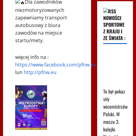
Dla zawodników
niezmotoryzowanych
zapewniamy transport
NOWOŚCI
SPORTOWE
autobusowy z biura
Z KRAJU I
zawodów na miejsce
ZE ŚWIATA :
startu/mety.
Pudło
więcej info na :
sezonu i
https://www.facebook.com/pfnw.eu
cztery gole.
lun
http://pfnw.eu
Co za mecz
w Radomiu
To był pokaz
siły
wicemistrzów
Polski. W
meczu 3.
kolejki