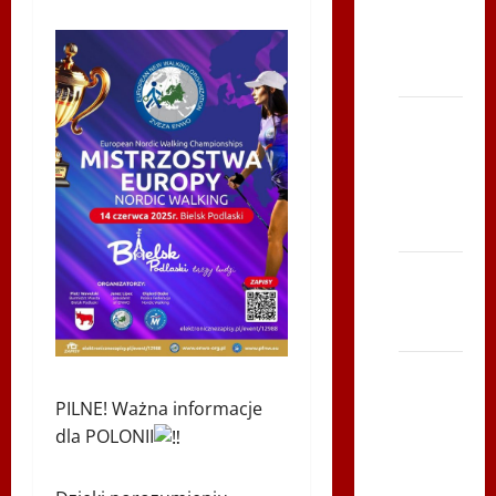
2014 w
TVP
Polonia
Bieg po
Serce
Zbója
Szczrka
– ZIMA
XVI ŚLIP
– Kielce
2013
Siatkówka
–
PILNE! Ważna informacje
Andrychów
dla POLONII
2012 w
TVP