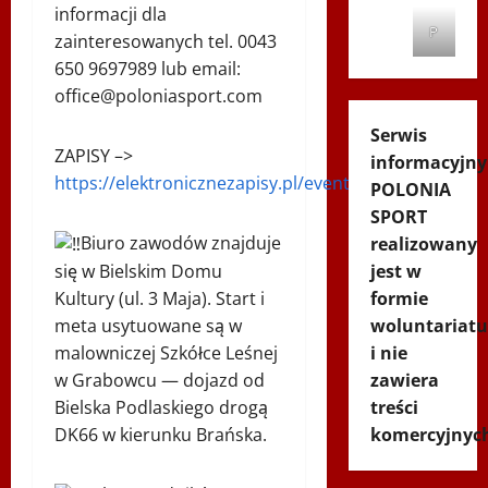
informacji dla
P
zainteresowanych tel. 0043
650 9697989 lub email:
office@poloniasport.com
Serwis
ZAPISY –>
informacyjny
https://elektronicznezapisy.pl/event/12988/
POLONIA
SPORT
Biuro zawodów znajduje
realizowany
jest w
się w Bielskim Domu
formie
Kultury (ul. 3 Maja). Start i
woluntariatu
meta usytuowane są w
i nie
malowniczej Szkółce Leśnej
zawiera
w Grabowcu — dojazd od
treści
Bielska Podlaskiego drogą
komercyjnyc
DK66 w kierunku Brańska.