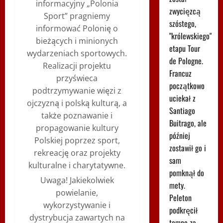
informacyjny „Polonia
zwycięzcą
Sport” pragniemy
szóstego,
informować Polonię o
"królewskiego"
bieżących i minionych
etapu Tour
wydarzeniach sportowych.
de Pologne.
Realizacji projektu
Francuz
przyświeca
początkowo
podtrzymywanie więzi z
uciekał z
ojczyzną i polską kulturą, a
Santiago
także poznawanie i
Buitrago, ale
propagowanie kultury
później
Polskiej poprzez sport,
zostawił go i
rekreację oraz projekty
sam
kulturalne i charytatywne.
pomknął do
Uwaga! Jakiekolwiek
mety.
powielanie,
Peleton
wykorzystywanie i
podkręcił
dystrybucja zawartych na
tempo za