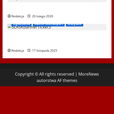
XIV Bieg Tropem Wilczym w Wiedniu
Redakcja
26 lutego 2026
Ogłoszenia
RadioPoloniaSport
Wszyskie
Koncert „ŚWIĘTA NOC” – Zespół PiT ŚLĄSK im. St.
Hadyny w Wiedniu – 15.12.2025
Redakcja
17 listopada 2025
Copyright © All rights reserved
|
MoreNews
autorstwa AF themes