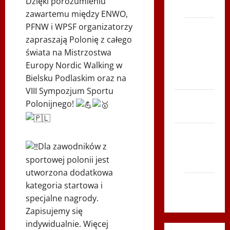
Dzięki porozumieniu
Polonia
zawartemu między ENWO,
PFNW i WPSF organizatorzy
Bieg po
zapraszają Polonię z całego
Serce
świata na Mistrzostwa
Zboja
Europy
Nordic Walking w
Szczyrka
Bielsku Podlaskim oraz na
– LATO
VIII Sympozjum Sportu
Biegi i
Polonijnego!
rekreacja
Siatkówka
Dla zawodników z
Gliwice
sportowej polonii jest
2014
utworzona dodatkowa
Andrychów
kategoria startowa i
2012
specjalne nagrody.
Zapisujemy się
indywidualnie. Więcej