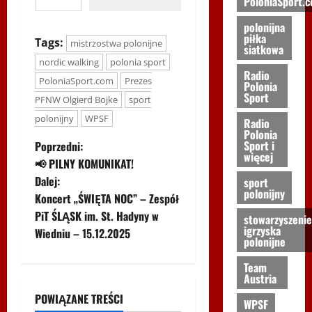
PoloniaSport.
polonijna
piłka
Tags:
mistrzostwa polonijne
siatkowa
nordic walking
polonia sport
Radio
PoloniaSport.com
Prezes
Polonia
Sport
PFNW Olgierd Bojke
sport
polonijny
WPSF
Radio
Polonia
Z
Sport i
Poprzedni:
więcej
📢 PILNY KOMUNIKAT!
o
Dalej:
sport
polonijny
Koncert „ŚWIĘTA NOC” – Zespół
b
PiT ŚLĄSK im. St. Hadyny w
stowarzyszenie
igrzyska
a
Wiedniu – 15.12.2025
polonijne
c
Team
Biegi i rekreacja
Inne
Austria
z
Nordic Walking
POWIĄZANE TREŚCI
WPSF
Ogłoszenia
WPSF