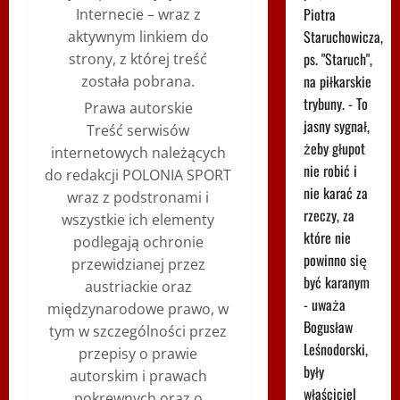
Piotra
Internecie – wraz z
Staruchowicza,
aktywnym linkiem do
ps. "Staruch",
strony, z której treść
na piłkarskie
została pobrana.
trybuny. - To
Prawa autorskie
jasny sygnał,
Treść serwisów
żeby głupot
internetowych należących
nie robić i
do redakcji POLONIA SPORT
nie karać za
wraz z podstronami i
rzeczy, za
wszystkie ich elementy
które nie
podlegają ochronie
powinno się
przewidzianej przez
być karanym
austriackie oraz
- uważa
międzynarodowe prawo, w
Bogusław
tym w szczególności przez
Leśnodorski,
przepisy o prawie
były
autorskim i prawach
właściciel
pokrewnych oraz o