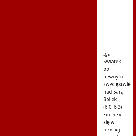
Znamy
godzinę
drugiego
meczu Igi
Świątek
w
Toronto!
Iga
Świątek
po
pewnym
zwycięstwie
nad Sarą
Beljek
(6:0, 6:3)
zmierzy
się w
trzeciej