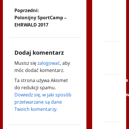
po
Z
Poprzedni:
Serce
Polonijny SportCamp –
Zbója
o
EHRWALD 2017
Szczrka
b
– ZIMA
a
XVI
Dodaj komentarz
ŚLIP –
c
Kielce
Musisz się
zalogować
, aby
2013
z
móc dodać komentarz.
Siatkówka
Ta strona używa Akismet
w
–
do redukcji spamu.
Andrychó
p
Dowiedz się, w jaki sposób
2012 w
przetwarzane są dane
i
TVP
Twoich komentarzy.
Polonia
s
Bieg