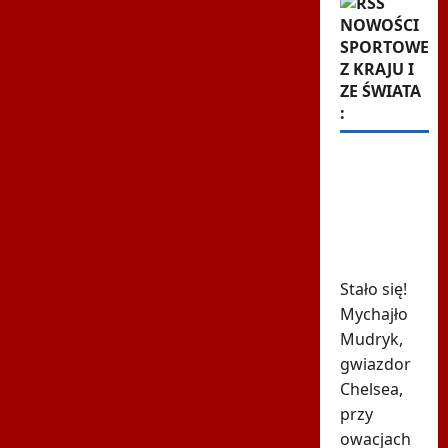
NOWOŚCI
SPORTOWE
Z KRAJU I
ZE ŚWIATA
:
615 dni i
koniec.
Ukraiński
skandalista
powrócił
Stało się!
Mychajło
Mudryk,
gwiazdor
Chelsea,
przy
owacjach