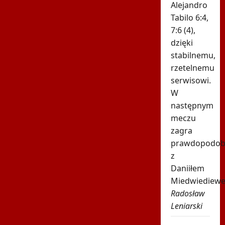
Alejandro
Tabilo 6:4,
7:6 (4),
dzięki
stabilnemu,
rzetelnemu
serwisowi.
W
następnym
meczu
zagra
prawdopodob
z
Daniiłem
Miedwiediew
Radosław
Leniarski