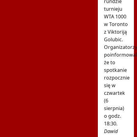
rundzie
turnieju
WTA 1000
w Toronto
z Viktoriją
Golubic.
Organizatorz
poinformowali
że to
spotkanie
rozpocznie
się w
czwartek
(6
sierpnia)
o godz.
18:30.
Dawid