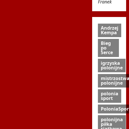
Franek
Andrzej
Kempa
Bieg
po
Serce
igrzyska
polonijne
mistrzostw
polonijne
polonia
sport
PoloniaSpor
polonijna
piłka
siatkowa