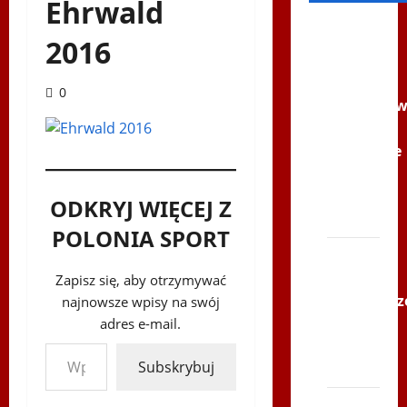
Ehrwald
Filmy na
2016
Youtube
Polonijne
0
Mistrzost
w
Siatkówce
–
Gliwce
ODKRYJ WIĘCEJ Z
2014
POLONIA SPORT
XI ŚLIP
–
Zapisz się, aby otrzymywać
Karkonosz
najnowsze wpisy na swój
2014 w
adres e-mail.
Wpisz swój adres e-mail…
TVP
Subskrybuj
Polonia
Bieg