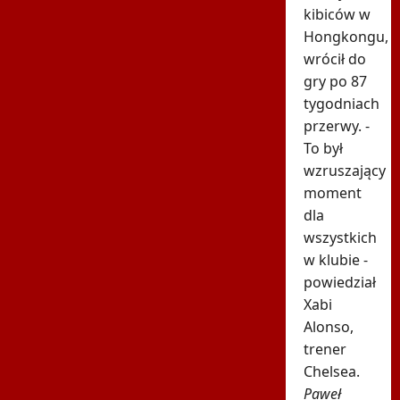
kibiców w
Hongkongu,
wrócił do
gry po 87
tygodniach
przerwy. -
To był
wzruszający
moment
dla
wszystkich
w klubie -
powiedział
Xabi
Alonso,
trener
Chelsea.
Paweł