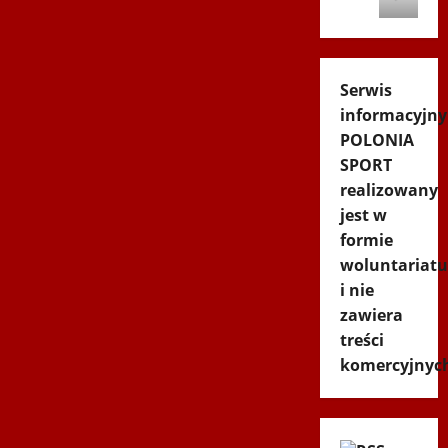
Serwis
informacyjny
POLONIA
SPORT
realizowany
jest w
formie
woluntariatu
i nie
zawiera
treści
komercyjnyc