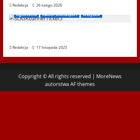
Redakcja
26 lutego 2026
Ogłoszenia
RadioPoloniaSport
Wszyskie
Koncert „ŚWIĘTA NOC” – Zespół PiT ŚLĄSK
im. St. Hadyny w Wiedniu – 15.12.2025
Redakcja
17 listopada 2025
Copyright © All rights reserved
|
MoreNews
autorstwa AF themes