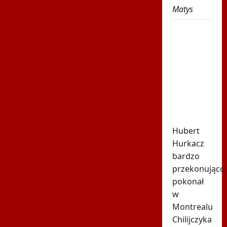
Matys
Spiżowy
serwis
Huberta
Hurkacza
dał mu
zwycięstwo
w
Montrealu
Hubert
Hurkacz
bardzo
przekonująco
pokonał
w
Montrealu
Chilijczyka