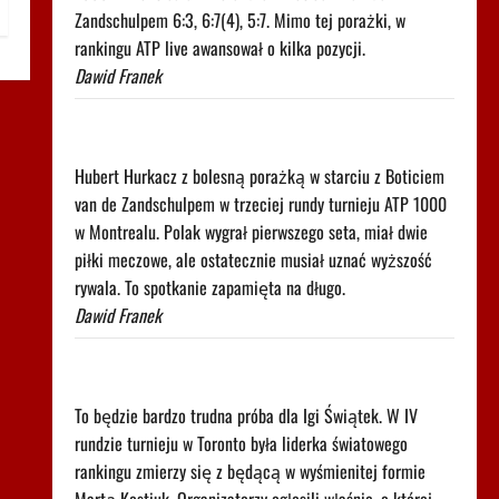
Zandschulpem 6:3, 6:7(4), 5:7. Mimo tej porażki, w
rankingu ATP live awansował o kilka pozycji.
Dawid Franek
Trudno uwierzyć w to, co zrobił Hurkacz w
Montrealu. Miał już piłki meczowe
Hubert Hurkacz z bolesną porażką w starciu z Boticiem
van de Zandschulpem w trzeciej rundy turnieju ATP 1000
w Montrealu. Polak wygrał pierwszego seta, miał dwie
piłki meczowe, ale ostatecznie musiał uznać wyższość
rywala. To spotkanie zapamięta na długo.
Dawid Franek
Pilne wieści z Toronto! Znamy godzinę meczu Iga
Świątek - Marta Kostiuk
To będzie bardzo trudna próba dla Igi Świątek. W IV
rundzie turnieju w Toronto była liderka światowego
rankingu zmierzy się z będącą w wyśmienitej formie