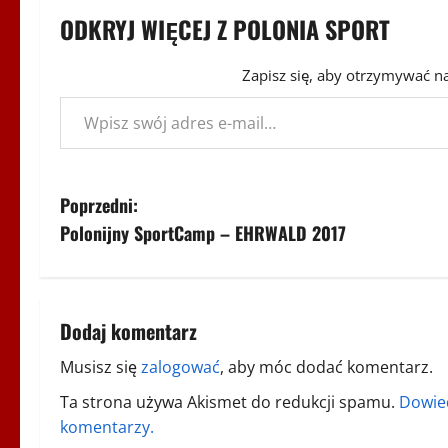
ODKRYJ WIĘCEJ Z POLONIA SPORT
Zapisz się, aby otrzymywać n
Wpisz swój adres e-mail…
Z
Poprzedni:
Polonijny SportCamp – EHRWALD 2017
o
b
a
Dodaj komentarz
c
Musisz się
zalogować
, aby móc dodać komentarz.
Ta strona używa Akismet do redukcji spamu.
Dowied
z
komentarzy.