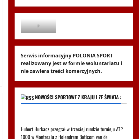
P
Serwis informacyjny POLONIA SPORT
realizowany jest w formie woluntariatu i
nie zawiera treści komercyjnych.
NOWOŚCI SPORTOWE Z KRAJU I ZE ŚWIATA :
Tak wygląda ranking ATP po porażce Hurkacza w
Montrealu
Hubert Hurkacz przegrał w trzeciej rundzie turnieju ATP
1000 w Montrealu z Holendrem Boticem van de