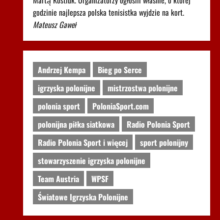
Martą Kostiuk. Organizatorzy ogłosili właśnie, o której
godzinie najlepsza polska tenisistka wyjdzie na kort.
Mateusz Gaweł
Andrzej Kempa
Bieg po Serce
igrzyska polonijne
mistrzostwa polonijne
polonia sport
PoloniaSport.com
polonijna piłka siatkowa
Radio Polonia Sport
Radio Polonia Sport i więcej
sport polonijny
stowarzyszenie igrzyska polonijne
Team Austria
WPSF
Światowe Igrzyska Polonijne