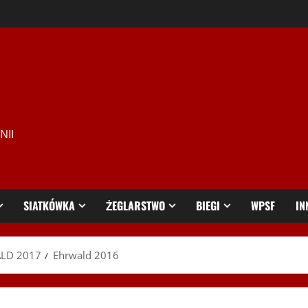
NII
SIATKÓWKA
ŻEGLARSTWO
BIEGI
WPSF
IN
ALD 2017
Ehrwald 2016