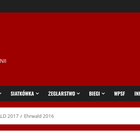
NII
SIATKÓWKA
ŻEGLARSTWO
BIEGI
WPSF
IN
ALD 2017
Ehrwald 2016