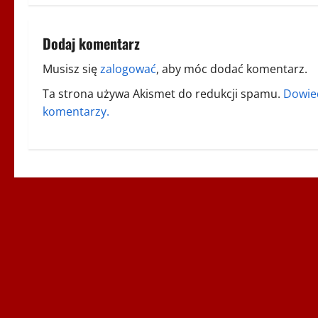
b
a
Dodaj komentarz
c
Musisz się
zalogować
, aby móc dodać komentarz.
Ta strona używa Akismet do redukcji spamu.
Dowied
z
komentarzy.
w
p
i
s
y