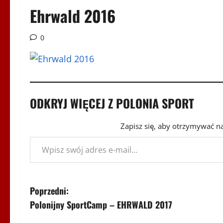
Ehrwald 2016
0
ODKRYJ WIĘCEJ Z POLONIA SPORT
Zapisz się, aby otrzymywać n
Wpisz swój adres e-mail…
Z
Poprzedni:
Polonijny SportCamp – EHRWALD 2017
o