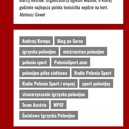
Martą Kostiuk. Organizatorzy ogłosili właśnie, o której
godzinie najlepsza polska tenisistka wyjdzie na kort.
Mateusz Gaweł
Andrzej Kempa
Bieg po Serce
igrzyska polonijne
mistrzostwa polonijne
polonia sport
PoloniaSport.com
polonijna piłka siatkowa
Radio Polonia Sport
Radio Polonia Sport i więcej
sport polonijny
stowarzyszenie igrzyska polonijne
Team Austria
WPSF
Światowe Igrzyska Polonijne