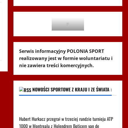
P
Serwis informacyjny POLONIA SPORT
realizowany jest w formie woluntariatu i
nie zawiera treści komercyjnych.
NOWOŚCI SPORTOWE Z KRAJU I ZE ŚWIATA :
Tak wygląda ranking ATP po porażce Hurkacza w
Montrealu
Hubert Hurkacz przegrał w trzeciej rundzie turnieju ATP
1000 w Montrealu z Holendrem Boticem van de