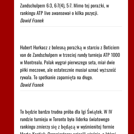
Zandschulpem 6:3, 6:7(4), 5:7. Mimo tej porażki, w
rankingu ATP live awansował o kilka pozycji.
Dawid Franek
Trudno uwierzyć w to, co zrobił Hurkacz w
Montrealu. Miał już piłki meczowe
Hubert Hurkacz z bolesną porażką w starciu z Boticiem
van de Zandschulpem w trzeciej rundy turnieju ATP 1000
w Montrealu. Polak wygrał pierwszego seta, miał dwie
piłki meczowe, ale ostatecznie musiał uznać wyższość
rywala. To spotkanie zapamięta na długo.
Dawid Franek
Pilne wieści z Toronto! Znamy godzinę meczu Iga
Świątek - Marta Kostiuk
To będzie bardzo trudna próba dla Igi Świątek. W IV
rundzie turnieju w Toronto była liderka światowego
rankingu zmierzy się z będącą w wyśmienitej formie