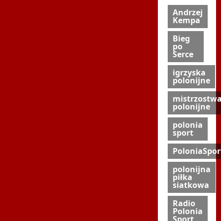
Andrzej
Kempa
Bieg
po
Serce
igrzyska
polonijne
mistrzostw
polonijne
polonia
sport
PoloniaSpor
polonijna
piłka
siatkowa
Radio
Polonia
Sport