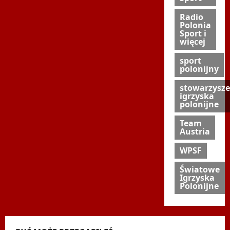
Radio
Polonia
Sport i
więcej
sport
polonijny
stowarzysze
igrzyska
polonijne
Team
Austria
WPSF
Światowe
Igrzyska
Polonijne