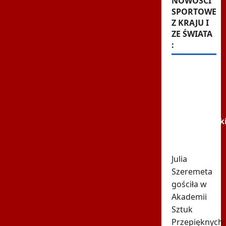
NOWOŚCI
SPORTOWE
Z KRAJU I
ZE ŚWIATA
:
Tak
Szeremeta
zaczęła
mówić o
Lewandowsk
Krótko i
konkretnie
Julia
Szeremeta
gościła w
Akademii
Sztuk
Przepięknych