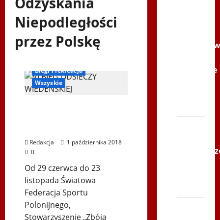
Odzyskania
Filmy na
Youtube
Niepodległości
Polonijne
przez Polskę
Mistrzost
w
Bieg Odsieczy Wiedeńskiej
Siatkówce
Biegi i rekreacja
–
Wszyskie
Gliwce
2014
VI Bieg Odsieczy
Wiedeńskiej –
XI ŚLIP
Fotoreportaż
–
Redakcja
1 października 2018
Karkonosz
0
2014 w
Od 29 czerwca do 23
TVP
listopada Światowa
Polonia
Federacja Sportu
Polonijnego,
Bieg
Stowarzyszenie „Zbója
po