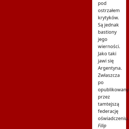
pod
ostrzałem
krytyków.
Są jednak
bastiony
jego
wierności.
Jako taki
jawi się
Argentyna.
Zwłaszcza
po
opublikowan
przez
tamtejszą
federację
oświadczeniu.
Filip