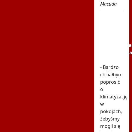
Macuda
Głośny
apel
Fornala
do
ministerstwa
Błyskawiczn
reakcja
- Bardzo
chciałbym
poprosić
o
klimatyzację
w
pokojach,
żebyśmy
mogli się