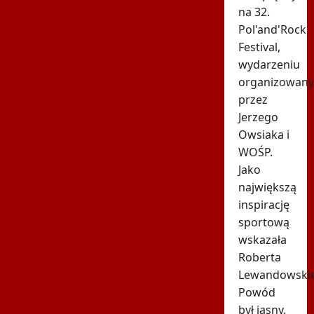
na 32.
Pol'and'Rock
Festival,
wydarzeniu
organizowan
przez
Jerzego
Owsiaka i
WOŚP.
Jako
największą
inspirację
sportową
wskazała
Roberta
Lewandowski
Powód
był jasny.