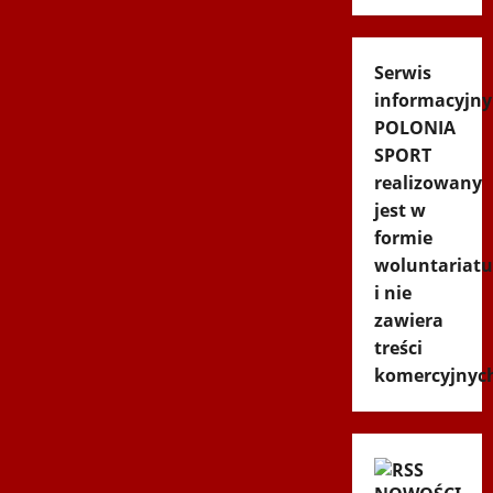
Serwis
informacyjny
POLONIA
SPORT
realizowany
jest w
formie
woluntariatu
i nie
zawiera
treści
komercyjnyc