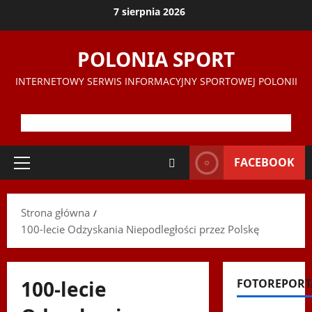
Przejdź
7 sierpnia 2026
do
treści
POLONIA SPORT
INTERNETOWY SERWIS INFORMACYJNY SPORTOWEJ POLONII
FACEBOOK
Menu
główne
Strona główna
100-lecie Odzyskania Niepodległości przez Polskę
100-lecie
FOTOREPORT