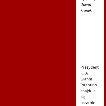
Dawid
Franek
Tego
komunikatu
Argentyny
nikt się
nie
spodziewał.
Chodzi o
Infantino
Prezydent
FIFA
Gianni
Infantino
znajduje
się
ostatnio