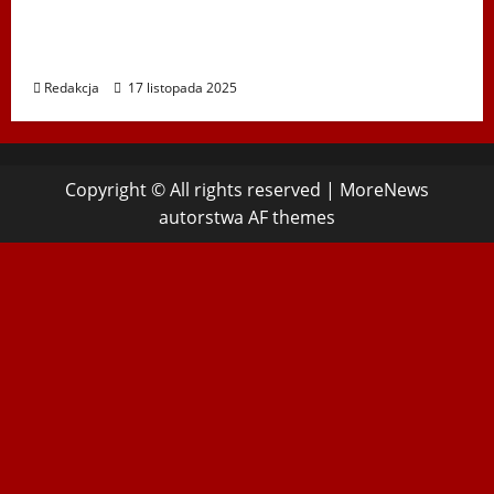
Koncert „ŚWIĘTA NOC” – Zespół PiT ŚLĄSK
im. St. Hadyny w Wiedniu – 15.12.2025
Redakcja
17 listopada 2025
Copyright © All rights reserved
|
MoreNews
autorstwa AF themes