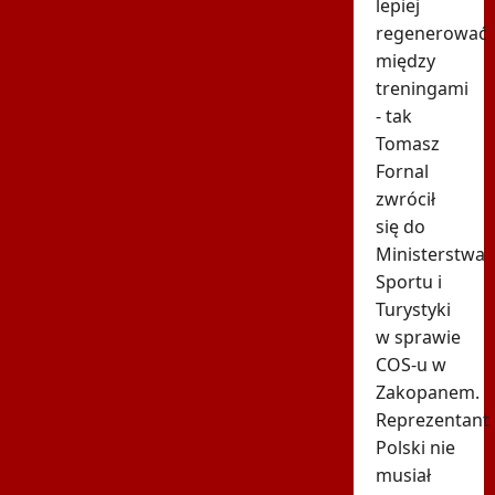
lepiej
regenerować
między
treningami
- tak
Tomasz
Fornal
zwrócił
się do
Ministerstwa
Sportu i
Turystyki
w sprawie
COS-u w
Zakopanem.
Reprezentant
Polski nie
musiał