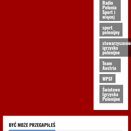
Radio
Polonia
Sport i
więcej
sport
polonijny
stowarzyszenie
igrzyska
polonijne
Team
Austria
WPSF
Światowe
Igrzyska
Polonijne
BYĆ MOŻE PRZEGAPIŁEŚ
Biegi i rekreacja
Inne
Nordic Walking
Ogłoszenia