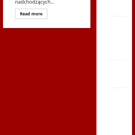
TVP
nadchodzących...
Polonia
Dowiedz
Read more
się
Bieg po
więcej
o
Serce
Radio
Polonia
Zbója
Sport
i
Szczrka
więcej
–
– ZIMA
2015.06.10
–
Goście
XVI ŚLIP
Letnich
Igrzysk
– Kielce
Polonijnych
2013
Śląsk
2015
Edward
Siatkówka
Dewucki,
Irena
–
Borg,
Adam
Andrychów
Turczyński
2012 w
TVP
Polonia