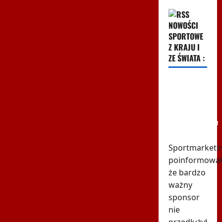
NOWOŚCI
SPORTOWE
Z KRAJU I
ZE ŚWIATA :
PZPN traci
największego
sponsora!
Wielomilionowe
straty
Sportmarketin
poinformował
że bardzo
ważny
sponsor
nie