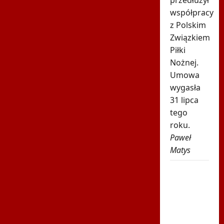
przedłużył
współpracy
z Polskim
Związkiem
Piłki
Nożnej.
Umowa
wygasła
31 lipca
tego
roku.
Paweł
Matys
Tak
Chwalińska
skomentowała
swój
występ w