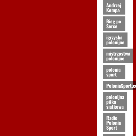
Andrzej
Kempa
Bieg po
Serce
igrzyska
polonijne
mistrzostwa
polonijne
polonia
sport
PoloniaSport.
polonijna
piłka
siatkowa
Radio
Polonia
Sport