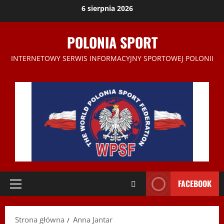
Przejdź
6 sierpnia 2026
do
treści
POLONIA SPORT
INTERNETOWY SERWIS INFORMACYJNY SPORTOWEJ POLONII
FACEBOOK
Menu
główne
Strona główna
Anna Jantar