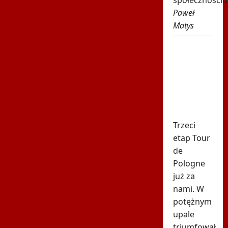
społecznościo
Paweł
Matys
Lider Tour
de Pologne
znów
pokazał
moc. Ma
hat-tricka!
Trzeci
etap Tour
de
Pologne
już za
nami. W
potężnym
upale
triumfował