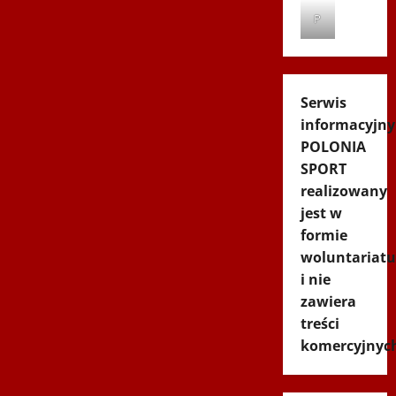
P
Serwis
informacyjny
POLONIA
SPORT
realizowany
jest w
formie
woluntariatu
i nie
zawiera
treści
komercyjnyc