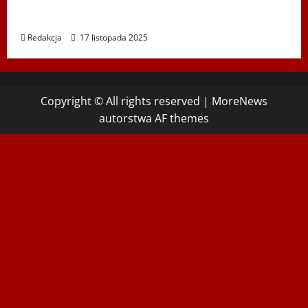
Koncert „ŚWIĘTA NOC” – Zespół PiT ŚLĄSK im. St.
Hadyny w Wiedniu – 15.12.2025
Redakcja
17 listopada 2025
Copyright © All rights reserved
|
MoreNews
autorstwa AF themes