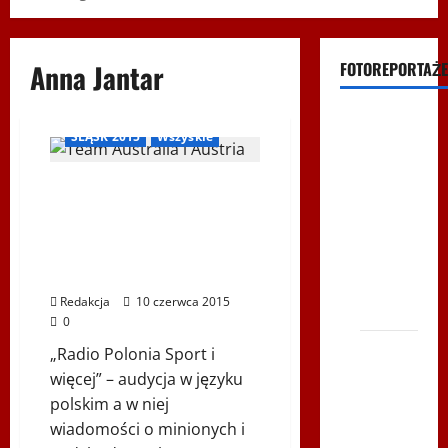
Anna Jantar
FOTOREPORTAŻE
Igrzyska Letnie
RadioPoloniaSport
Filmy na
ŚLĄSK 2015
Wszyskie
Youtube
Polonijne
Radio Polonia Sport i więcej –
Mistrzostwa
2015.06.10 – Goście Letnich
w
Igrzysk Polonijnych Śląsk 2015
Edward Dewucki, Irena Borg,
Siatkówce
Adam Turczyński
– Gliwce
Redakcja
10 czerwca 2015
2014
0
XI ŚLIP
„Radio Polonia Sport i
–
więcej” – audycja w języku
Karkonosze
polskim a w niej
2014 w
wiadomości o minionych i