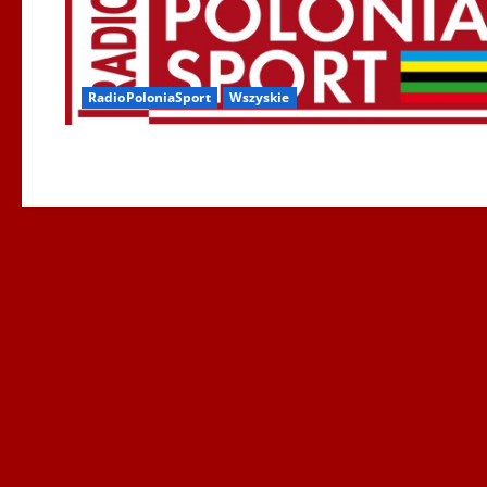
RadioPoloniaSport
Wszyskie