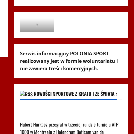
P
Serwis informacyjny POLONIA SPORT
realizowany jest w formie woluntariatu i
nie zawiera treści komercyjnych.
NOWOŚCI SPORTOWE Z KRAJU I ZE ŚWIATA :
Tak wygląda ranking ATP po porażce Hurkacza w
Montrealu
Hubert Hurkacz przegrał w trzeciej rundzie turnieju ATP
1000 w Montrealu z Holendrem Boticem van de