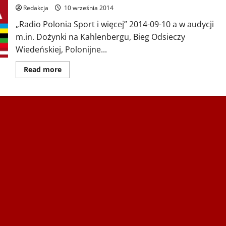
i
więcej”
Redakcja
10 września 2014
–
23.
„Radio Polonia Sport i więcej” 2014-09-10 a w audycji
Gala
m.in. Dożynki na Kahlenbergu, Bieg Odsieczy
Serce
za
Wiedeńskiej, Polonijne...
Serce,
Klub
Inteligencji
Dowiedz
Read more
Polskiej
się
i
więcej
15lecie
o
Jupitera,
2014-
Moja
09-
Polska
10
najpiękniejsza
„Radio
i
Polonia
Sport
i
więcej”
–
Dożynki
na
Kahlenbergu,
Bieg
Odsieczy
Wiedeńskiej,
Polonijne
Mistrzostwa
Swiata
w