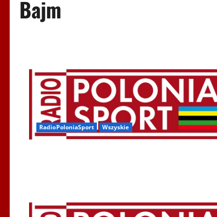
Bajm
RadioPoloniaSport
Wszyskie