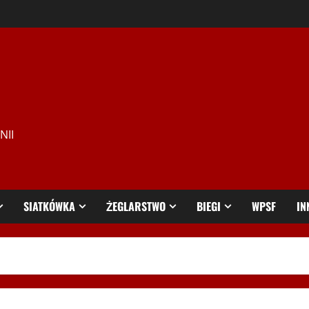
NII
SIATKÓWKA
ŻEGLARSTWO
BIEGI
WPSF
IN