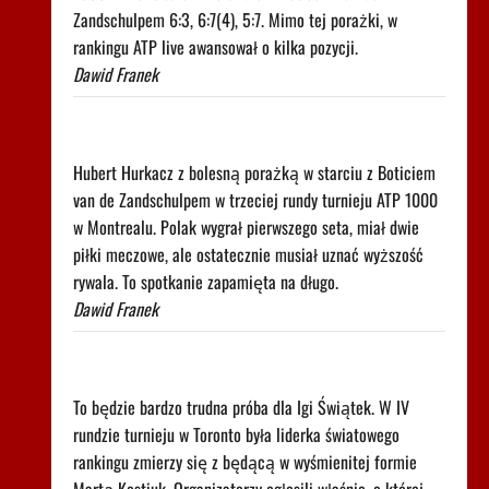
Zandschulpem 6:3, 6:7(4), 5:7. Mimo tej porażki, w
rankingu ATP live awansował o kilka pozycji.
Dawid Franek
Trudno uwierzyć w to, co zrobił Hurkacz w
Montrealu. Miał już piłki meczowe
Hubert Hurkacz z bolesną porażką w starciu z Boticiem
van de Zandschulpem w trzeciej rundy turnieju ATP 1000
w Montrealu. Polak wygrał pierwszego seta, miał dwie
piłki meczowe, ale ostatecznie musiał uznać wyższość
rywala. To spotkanie zapamięta na długo.
Dawid Franek
Pilne wieści z Toronto! Znamy godzinę meczu Iga
Świątek - Marta Kostiuk
To będzie bardzo trudna próba dla Igi Świątek. W IV
rundzie turnieju w Toronto była liderka światowego
rankingu zmierzy się z będącą w wyśmienitej formie