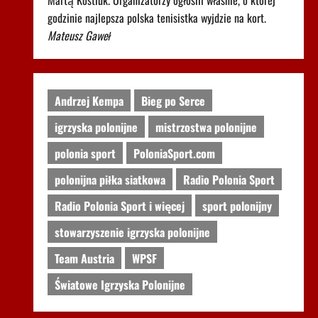
Martą Kostiuk. Organizatorzy ogłosili właśnie, o której
godzinie najlepsza polska tenisistka wyjdzie na kort.
Mateusz Gaweł
Andrzej Kempa
Bieg po Serce
igrzyska polonijne
mistrzostwa polonijne
polonia sport
PoloniaSport.com
polonijna piłka siatkowa
Radio Polonia Sport
Radio Polonia Sport i więcej
sport polonijny
stowarzyszenie igrzyska polonijne
Team Austria
WPSF
Światowe Igrzyska Polonijne