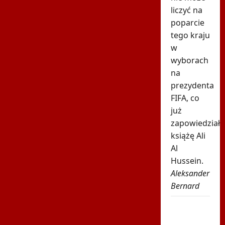
liczyć na
poparcie
tego kraju
w
wyborach
na
prezydenta
FIFA, co
już
zapowiedział
książę Ali
Al
Hussein.
Aleksander
Bernard
Karambol
na Tour