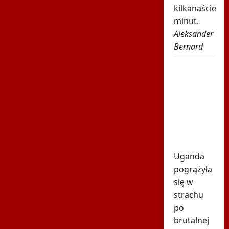
kilkanaście
minut.
Aleksander
Bernard
Tragiczna
śmierć
gwiazdora.
Zginął
pod
własnym
domem
Uganda
pogrążyła
się w
strachu
po
brutalnej