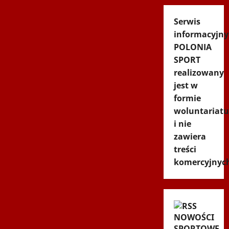
Serwis
informacyjny
POLONIA
SPORT
realizowany
jest w
formie
woluntariatu
i nie
zawiera
treści
komercyjnyc
NOWOŚCI
SPORTOWE