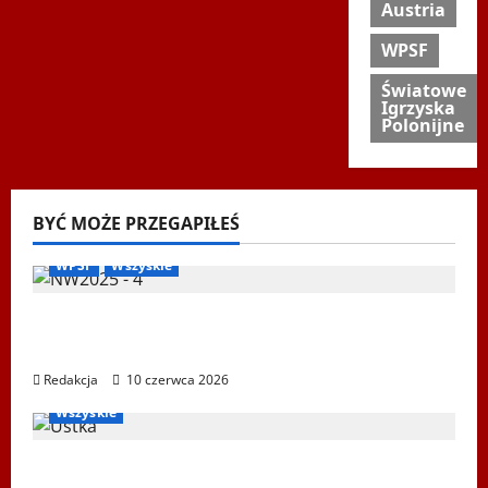
Austria
WPSF
Światowe
Igrzyska
Polonijne
BYĆ MOŻE PRZEGAPIŁEŚ
Biegi i rekreacja
Inne
Nordic Walking
Ogłoszenia
WPSF
Wszyskie
Mistrzostwa Europy Nordic Walking ENWO
2026 – sportowe święto w sercu Podlasia
Redakcja
10 czerwca 2026
Igrzyska Letnie
Ogłoszenia
Ustka 2026
WPSF
Wszyskie
XXII Światowe Letnie Igrzyska Polonijne –