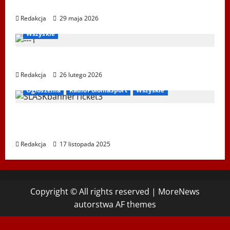
Ustka 2026
Redakcja
29 maja 2026
Bieg Tropem Wilczym
Biegi i rekreacja
Ogłoszenia
Wszyskie
XIV Bieg Tropem Wilczym w Wiedniu
Redakcja
26 lutego 2026
Ogłoszenia
RadioPoloniaSport
Wszyskie
Koncert „ŚWIĘTA NOC” – Zespół PiT ŚLĄSK
im. St. Hadyny w Wiedniu – 15.12.2025
Redakcja
17 listopada 2025
Copyright © All rights reserved
|
MoreNews
autorstwa AF themes