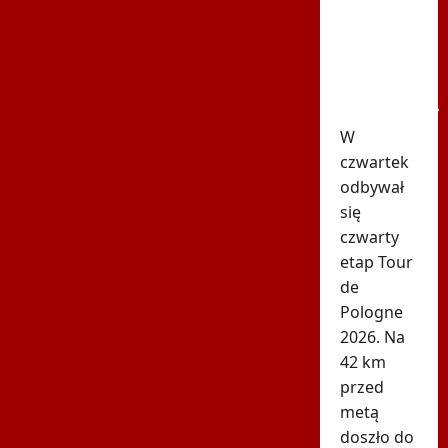
de
Pologne!
Wyścig
został
wstrzymany
W
czwartek
odbywał
się
czwarty
etap Tour
de
Pologne
2026. Na
42 km
przed
metą
doszło do