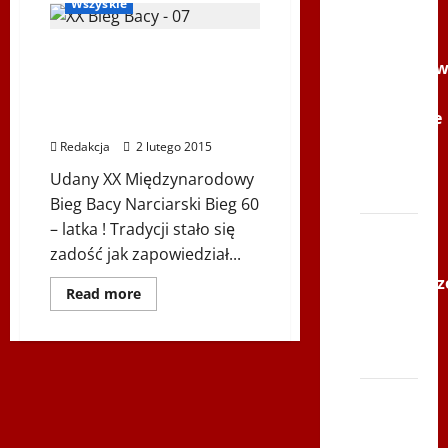
Wszyskie
Youtube
Polonijne
Udany XX
Mistrzost
Międzynarodowy Bieg
w
Bacy Narciarski Bieg 60 –
Siatkówce
latka
–
Redakcja
2 lutego 2015
Gliwce
Udany XX Międzynarodowy
2014
Bieg Bacy Narciarski Bieg 60
– latka ! Tradycji stało się
XI ŚLIP
zadość jak zapowiedział...
–
Karkonosz
Dowiedz
Read more
2014 w
się
więcej
TVP
o
Udany
Polonia
XX
Międzynarodowy
Bieg
Bieg
Bacy
Narciarski
po
Bieg
60