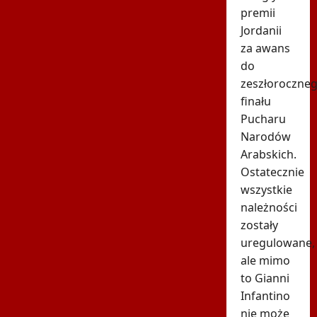
premii
Jordanii
za awans
do
zeszłoroczne
finału
Pucharu
Narodów
Arabskich.
Ostatecznie
wszystkie
należności
zostały
uregulowane,
ale mimo
to Gianni
Infantino
nie może