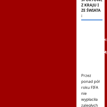
Z KRAJU I
ZE ŚWIATA
:
FIFA dała
pieniądze
uczestnikowi
mundialu.
Odpowiadają
"Nie
poprzemy
Infantino"
Przez
ponad pół
roku FIFA
nie
wypłaciła
zaległych