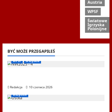
Austria
WPSF
Światowe
Igrzyska
Polonijne
BYĆ MOŻE PRZEGAPIŁEŚ
Biegi i rekreacja
Inne
Nordic Walking
Ogłoszenia
WPSF
Wszyskie
Mistrzostwa Europy Nordic Walking ENWO
2026 – sportowe święto w sercu Podlasia
Redakcja
10 czerwca 2026
Igrzyska Letnie
Ogłoszenia
Ustka 2026
WPSF
Wszyskie
XXII Światowe Letnie Igrzyska Polonijne –