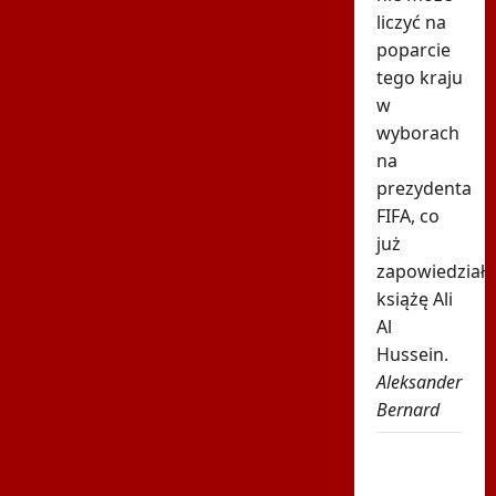
liczyć na
poparcie
tego kraju
w
wyborach
na
prezydenta
FIFA, co
już
zapowiedział
książę Ali
Al
Hussein.
Aleksander
Bernard
Karambol
na Tour