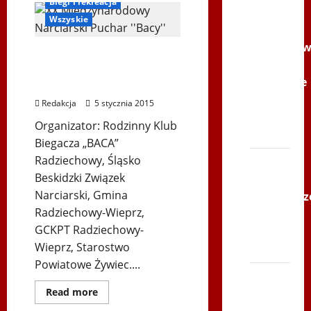
Biegi i rekreacja
Youtube
Wszyskie
Polonijne
Mistrzost
XX Międzynarodowy
w
Narciarski Puchar ”Bacy”
Siatkówce
– Bieg 60-latka
–
Redakcja
5 stycznia 2015
Gliwce
Organizator: Rodzinny Klub
2014
Biegacza „BACA”
Radziechowy, Śląsko
XI ŚLIP
Beskidzki Związek
–
Narciarski, Gmina
Karkonosz
Radziechowy-Wieprz,
2014 w
GCKPT Radziechowy-
TVP
Wieprz, Starostwo
Polonia
Powiatowe Żywiec....
Bieg
Dowiedz
Read more
po
się
więcej