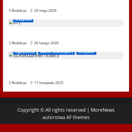
Ustka 2026
Redakcja
29 maja 2026
Bieg Tropem Wilczym
Biegi i rekreacja
Ogłoszenia
Wszyskie
XIV Bieg Tropem Wilczym w Wiedniu
Redakcja
26 lutego 2026
Ogłoszenia
RadioPoloniaSport
Wszyskie
Koncert „ŚWIĘTA NOC” – Zespół PiT ŚLĄSK
im. St. Hadyny w Wiedniu – 15.12.2025
Redakcja
17 listopada 2025
Copyright © All rights reserved
|
MoreNews
autorstwa AF themes