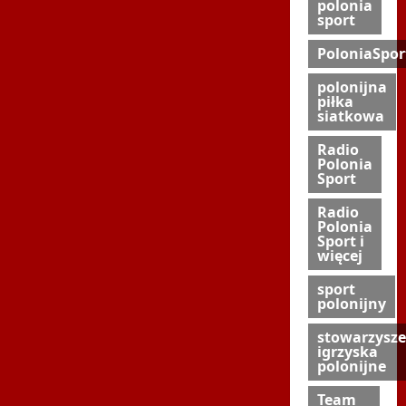
polonia
sport
PoloniaSpor
polonijna
piłka
siatkowa
Radio
Polonia
Sport
Radio
Polonia
Sport i
więcej
sport
polonijny
stowarzysze
igrzyska
polonijne
Team