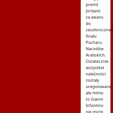
premii
Jordanii
za awans
do
zeszłoroczne
finału
Pucharu
Narodów
Arabskich.
Ostatecznie
wszystkie
należności
zostały
uregulowane,
ale mimo
to Gianni
Infantino
nie może