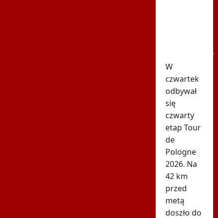
de
Pologne!
Wyścig
został
wstrzymany
W
czwartek
odbywał
się
czwarty
etap Tour
de
Pologne
2026. Na
42 km
przed
metą
doszło do