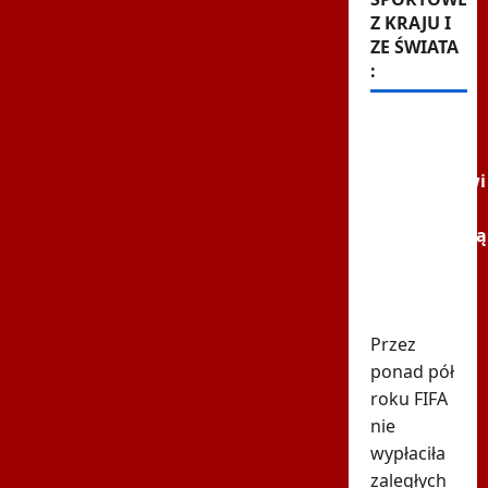
Z KRAJU I
ZE ŚWIATA
:
FIFA dała
pieniądze
uczestnikowi
mundialu.
Odpowiadają
"Nie
poprzemy
Infantino"
Przez
ponad pół
roku FIFA
nie
wypłaciła
zaległych