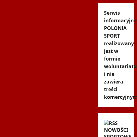
Serwis
informacyjny
POLONIA
SPORT
realizowany
jest w
formie
woluntariatu
i nie
zawiera
treści
komercyjnyc
NOWOŚCI
SPORTOWE