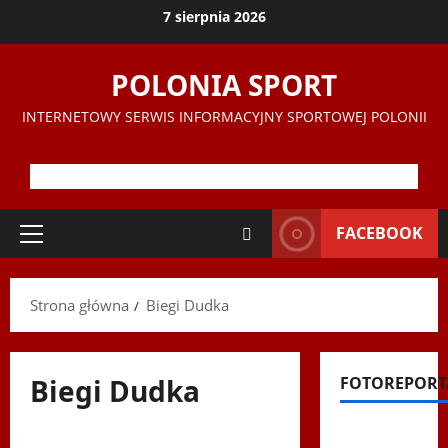
Przejdź
7 sierpnia 2026
do
treści
POLONIA SPORT
INTERNETOWY SERWIS INFORMACYJNY SPORTOWEJ POLONII
FACEBOOK
Menu
główne
Strona główna
Biegi Dudka
Biegi Dudka
FOTOREPORT
Biegi Dudka
Filmy na