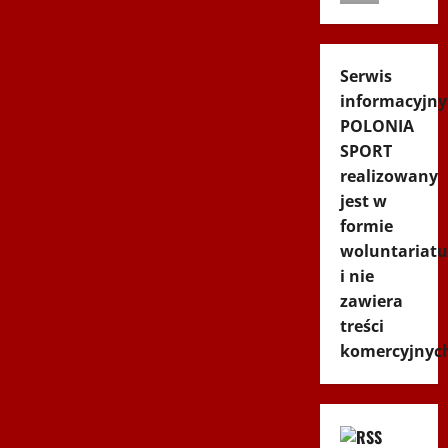
Serwis
informacyjny
POLONIA
SPORT
realizowany
jest w
formie
woluntariatu
i nie
zawiera
treści
komercyjnyc