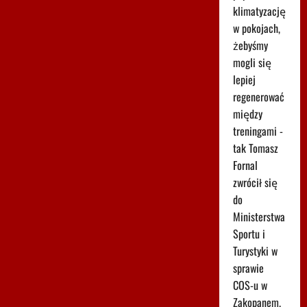
klimatyzację
w pokojach,
żebyśmy
mogli się
lepiej
regenerować
między
treningami -
tak Tomasz
Fornal
zwrócił się
do
Ministerstwa
Sportu i
Turystyki w
sprawie
COS-u w
Zakopanem.