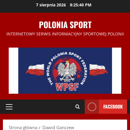
Przejdź
7 sierpnia 2026
8:25:41 PM
do
treści
POLONIA SPORT
INTERNETOWY SERWIS INFORMACYJNY SPORTOWEJ POLONII
FACEBOOK
Menu
główne
Strona główna
Dawid Ganczew