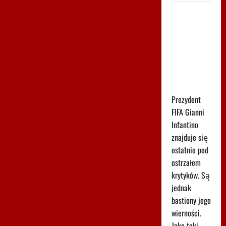
Tego
komunikatu
Argentyny
nikt się nie
spodziewał.
Chodzi o
Infantino
Prezydent
FIFA Gianni
Infantino
znajduje się
ostatnio pod
ostrzałem
krytyków. Są
jednak
bastiony jego
wierności.
Jako taki