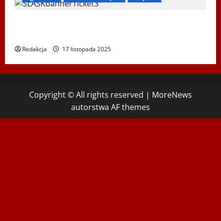
Koncert „ŚWIĘTA NOC” – Zespół PiT ŚLĄSK im. St.
Hadyny w Wiedniu – 15.12.2025
Redakcja
17 listopada 2025
Copyright © All rights reserved
|
MoreNews
autorstwa AF themes