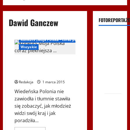
Dawid Ganczew
FOTOREPORTAŻE
Inne
Filmy na
Konkurs „Moja Polska – coraz piękniejsza”
Youtube
Wszyskie
Polonijne
Mistrzostwa
Laureaci konkursu „Moja Polska
w
coraz piękniejsza …” w
Siatkówce
Instytucie Polskim w Wiedniu.
– Gliwce
Redakcja
1 marca 2015
2014
Wiedeńska Polonia nie
zawiodła i tłumnie stawiła
XI ŚLIP
się zobaczyć, jak młodzież
–
widzi swój kraj i jak
Karkonosze
poradziła...
2014 w
TVP