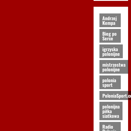
Andrzej
Kempa
Bieg po
Serce
igrzyska
polonijne
mistrzostwa
polonijne
polonia
sport
PoloniaSport.
polonijna
piłka
siatkowa
Radio