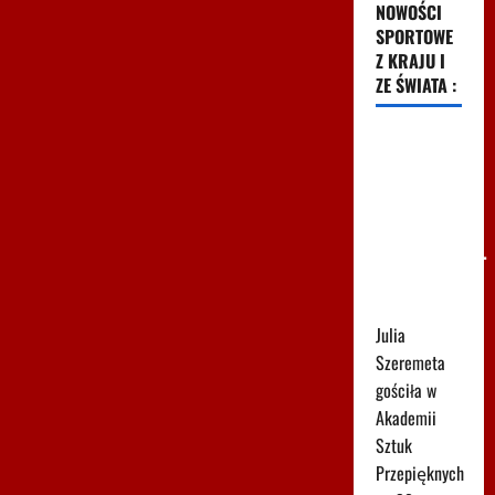
NOWOŚCI
SPORTOWE
Z KRAJU I
ZE ŚWIATA :
Tak
Szeremeta
zaczęła
mówić o
Lewandowskim.
Krótko i
konkretnie
Julia
Szeremeta
gościła w
Akademii
Sztuk
Przepięknych