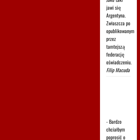
jawi się
Argentyna.
Zwłaszcza po
opublikowanym
przez
tamtejszą
federację
oświadczeniu.
Filip Macuda
Głośny apel
Fornala do
ministerstwa.
Błyskawiczna
reakcja
- Bardzo
chciałbym
poprosić o