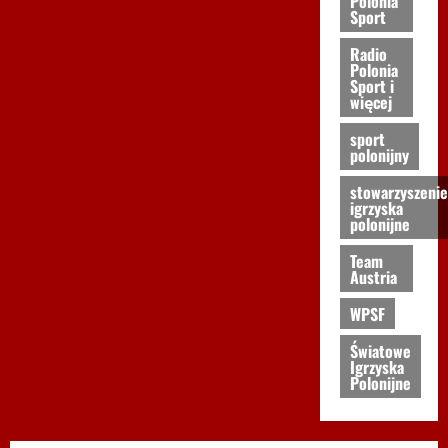
Polonia
Sport
Radio
Polonia
Sport i
więcej
sport
polonijny
stowarzyszenie
igrzyska
polonijne
Team
Austria
WPSF
Światowe
Igrzyska
Polonijne