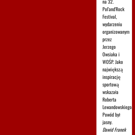
na 32.
Pol'and'Rock
Festival,
wydarzeniu
organizowanym
przez
Jerzego
Owsiaka i
WOŚP. Jako
największą
inspirację
sportową
wskazała
Roberta
Lewandowskiego.
Powód był
jasny.
Dawid Franek