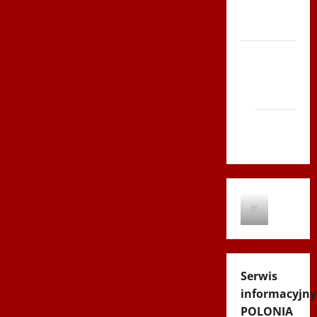
Biegi i
rekreacja
Siatkówka
Gliwice
2014
Andrychów
2012
P
Serwis
informacyjny
POLONIA