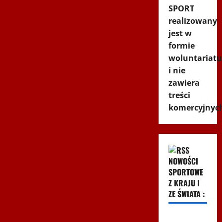
SPORT
realizowany
jest w
formie
woluntariatu
i nie
zawiera
treści
komercyjnyc
NOWOŚCI
SPORTOWE
Z KRAJU I
ZE ŚWIATA :
Pudło