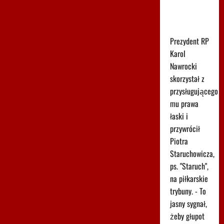
komentuje
decyzję
Nawrockiego
Prezydent RP
Karol
Nawrocki
skorzystał z
przysługującego
mu prawa
łaski i
przywrócił
Piotra
Staruchowicza,
ps. "Staruch",
na piłkarskie
trybuny. - To
jasny sygnał,
żeby głupot