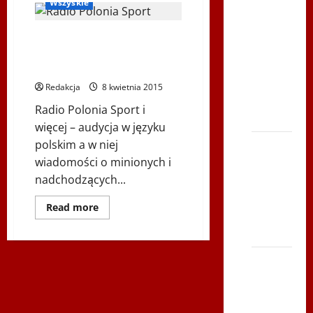
Wszyskie
Youtube
Polonijne
Radio Polonia Sport i więcej –
Mistrzostwa
2015-04-08 – gość audycji:
w
Zygmunt Brzeziński
Siatkówce
Redakcja
8 kwietnia 2015
– Gliwce
Radio Polonia Sport i
2014
więcej – audycja w języku
XI ŚLIP
polskim a w niej
–
wiadomości o minionych i
Karkonosze
nadchodzących...
2014 w
Dowiedz
Read more
TVP
się
więcej
Polonia
o
Radio
Polonia
Bieg po
Sport
i
Serce
więcej
Zbója
–
2015-