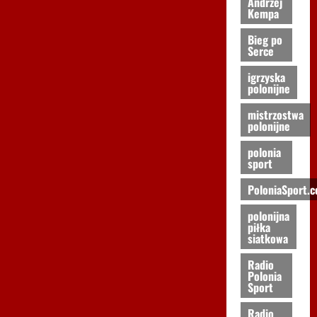
Andrzej
Kempa
Bieg po
Serce
igrzyska
polonijne
mistrzostwa
polonijne
polonia
sport
PoloniaSport.
polonijna
piłka
siatkowa
Radio
Polonia
Sport
Radio