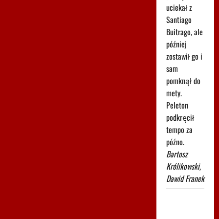
uciekał z
Santiago
Buitrago, ale
później
zostawił go i
sam
pomknął do
mety.
Peleton
podkręcił
tempo za
późno.
Bartosz
Królikowski,
Dawid Franek
Leśnodorski
jednoznacznie