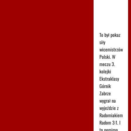
sezonu i
cztery gole.
Co za mecz
w Radomiu
To był pokaz
siły
wicemistrzów
Polski. W
meczu 3.
kolejki
Ekstraklasy
Górnik
Zabrze
wygrał na
wyjeździe z
Radomiakiem
Radom 3:1. I
to pomimo