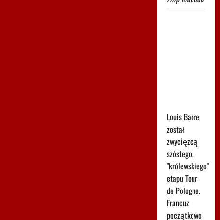
Uciekał 37
kilometrów
i go nie
złapano.
Popis na
"królewskim"
etapie Tour
de Pologne
Louis Barre
został
zwycięzcą
szóstego,
"królewskiego"
etapu Tour
de Pologne.
Francuz
początkowo