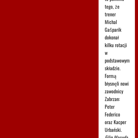
tego, że
trener
Michal
Gašparik
dokonał
kilku rotacji
w
podstawowym
składzie.
Formą
błysnęli nowi
zawodnicy
Zabrzan:
Peter
Federico
oraz Kacper
Urbański.
Filip Macuda