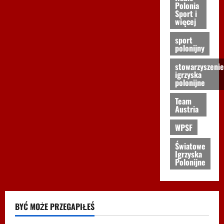
Polonia
Sport i
więcej
sport
polonijny
stowarzyszenie
igrzyska
polonijne
Team
Austria
WPSF
Światowe
Igrzyska
Polonijne
BYĆ MOŻE PRZEGAPIŁEŚ
Biegi i rekreacja
Inne
Nordic Walking
Ogłoszenia