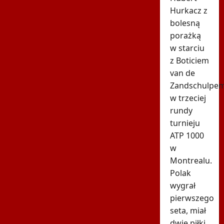
Hurkacz z
bolesną
porażką
w starciu
z Boticiem
van de
Zandschulpe
w trzeciej
rundy
turnieju
ATP 1000
w
Montrealu.
Polak
wygrał
pierwszego
seta, miał
dwie piłki