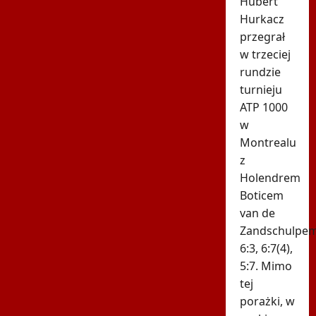
Hubert
Hurkacz
przegrał
w trzeciej
rundzie
turnieju
ATP 1000
w
Montrealu
z
Holendrem
Boticem
van de
Zandschulpe
6:3, 6:7(4),
5:7. Mimo
tej
porażki, w