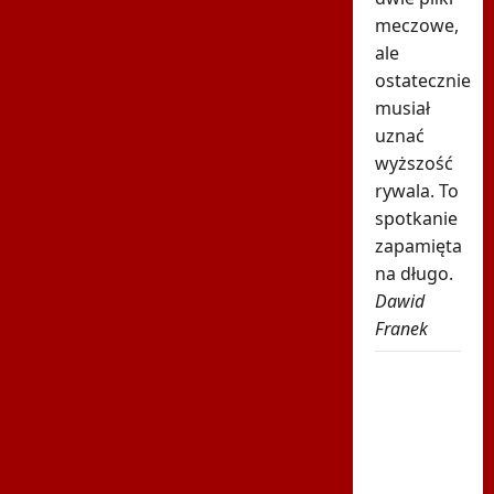
meczowe,
ale
ostatecznie
musiał
uznać
wyższość
rywala. To
spotkanie
zapamięta
na długo.
Dawid
Franek
Pilne
wieści z
Toronto!
Znamy
godzinę