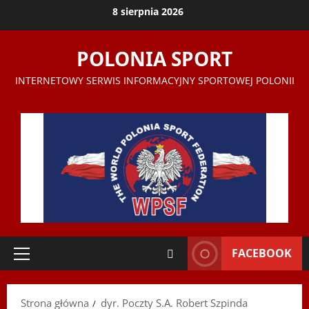
Przejdź
8 sierpnia 2026
do
treści
POLONIA SPORT
INTERNETOWY SERWIS INFORMACYJNY SPORTOWEJ POLONII
FACEBOOK
Menu
główne
Strona główna
dyr. Poczty S.A. Robert Szpinda