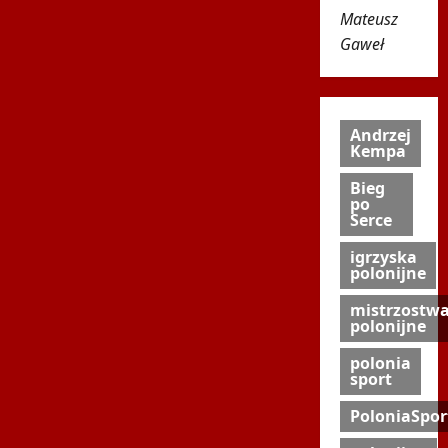
Mateusz
Gaweł
Andrzej
Kempa
Bieg
po
Serce
igrzyska
polonijne
mistrzostw
polonijne
polonia
sport
PoloniaSpor