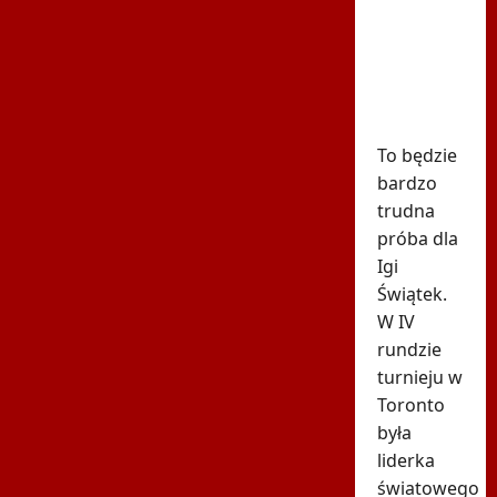
meczu
Iga
Świątek -
Marta
Kostiuk
To będzie
bardzo
trudna
próba dla
Igi
Świątek.
W IV
rundzie
turnieju w
Toronto
była
liderka
światowego