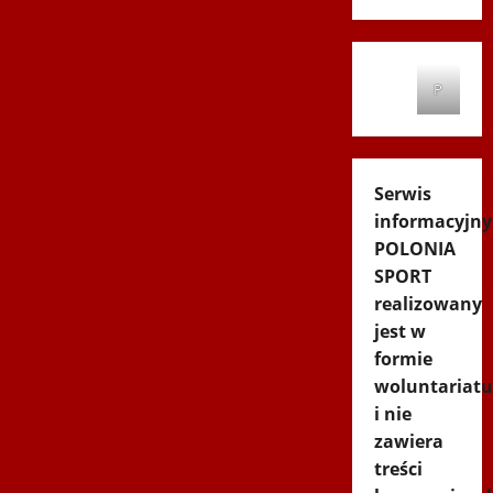
P
Serwis
informacyjny
POLONIA
SPORT
realizowany
jest w
formie
woluntariatu
i nie
zawiera
treści