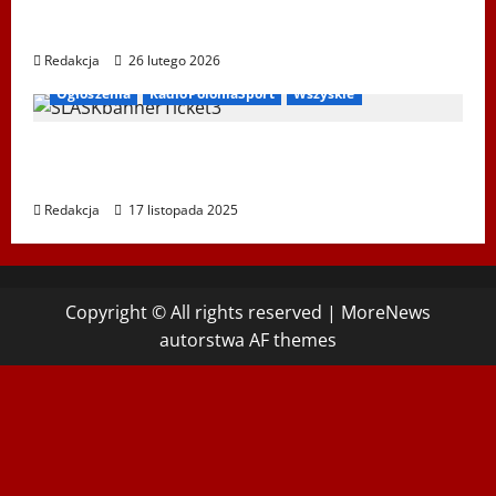
XIV Bieg Tropem Wilczym w Wiedniu
Redakcja
26 lutego 2026
Ogłoszenia
RadioPoloniaSport
Wszyskie
Koncert „ŚWIĘTA NOC” – Zespół PiT ŚLĄSK
im. St. Hadyny w Wiedniu – 15.12.2025
Redakcja
17 listopada 2025
Copyright © All rights reserved
|
MoreNews
autorstwa AF themes