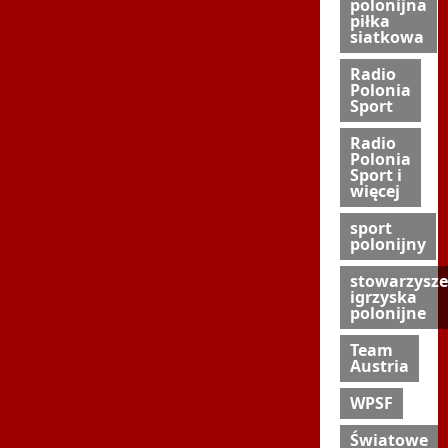
polonijna
piłka
siatkowa
Radio
Polonia
Sport
Radio
Polonia
Sport i
więcej
sport
polonijny
stowarzysze
igrzyska
polonijne
Team
Austria
WPSF
Światowe