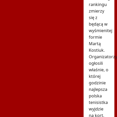
rankingu
zmierzy
się z
będącą w
wyśmienitej
formie
Martą
Kostiuk.
Organizatorz
ogłosili
właśnie, o
której
godzinie
najlepsza
polska
tenisistka
wyjdzie
na kort.