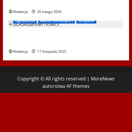
XIV Bieg Tropem Wilczym w Wiedniu
Redakcja
26 lutego 2026
Ogłoszenia
RadioPoloniaSport
Wszyskie
Koncert „ŚWIĘTA NOC” – Zespół PiT ŚLĄSK im. St.
Hadyny w Wiedniu – 15.12.2025
Redakcja
17 listopada 2025
Copyright © All rights reserved
|
MoreNews
autorstwa AF themes