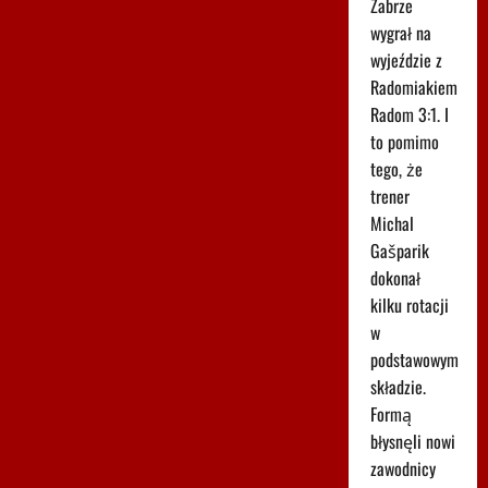
Zabrze
wygrał na
wyjeździe z
Radomiakiem
Radom 3:1. I
to pomimo
tego, że
trener
Michal
Gašparik
dokonał
kilku rotacji
w
podstawowym
składzie.
Formą
błysnęli nowi
zawodnicy