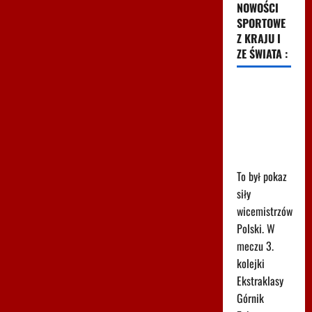
NOWOŚCI
SPORTOWE
Z KRAJU I
ZE ŚWIATA :
Pudło
sezonu i
cztery gole.
Co za mecz
w Radomiu
To był pokaz
siły
wicemistrzów
Polski. W
meczu 3.
kolejki
Ekstraklasy
Górnik