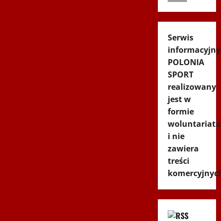
Serwis
informacyjny
POLONIA
SPORT
realizowany
jest w
formie
woluntariatu
i nie
zawiera
treści
komercyjnyc