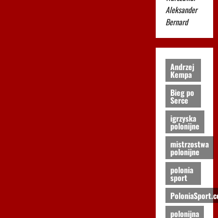
Aleksander
Bernard
Andrzej
Kempa
Bieg po
Serce
igrzyska
polonijne
mistrzostwa
polonijne
polonia
sport
PoloniaSport.
polonijna