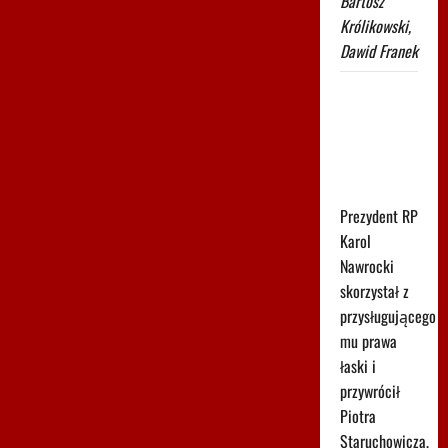
Bartosz
Królikowski,
Dawid Franek
Leśnodorski
jednoznacznie
komentuje
decyzję
Nawrockiego
Prezydent RP
Karol
Nawrocki
skorzystał z
przysługującego
mu prawa
łaski i
przywrócił
Piotra
Staruchowicza,