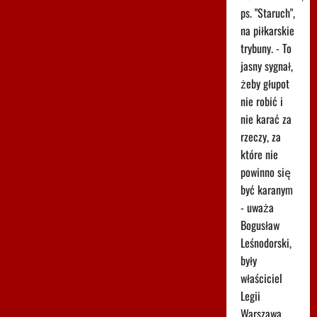
ps. "Staruch",
na piłkarskie
trybuny. - To
jasny sygnał,
żeby głupot
nie robić i
nie karać za
rzeczy, za
które nie
powinno się
być karanym
- uważa
Bogusław
Leśnodorski,
były
właściciel
Legii
Warszawa.