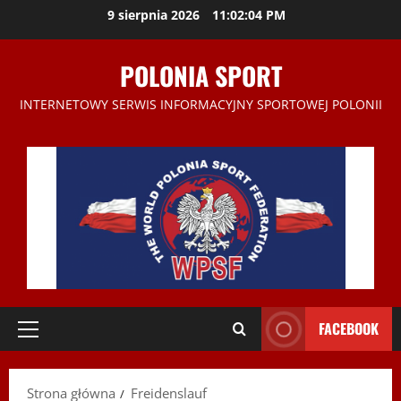
Przejdź
9 sierpnia 2026
11:02:05 PM
do
treści
POLONIA SPORT
INTERNETOWY SERWIS INFORMACYJNY SPORTOWEJ POLONII
FACEBOOK
Menu
główne
Strona główna
Freidenslauf