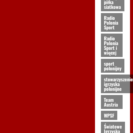
piłka
siatkowa
Radio
Polonia
Sport
Radio
Polonia
Sport i
więcej
sport
polonijny
stowarzyszenie
igrzyska
polonijne
Team
Austria
WPSF
Światowe
Igrzyska