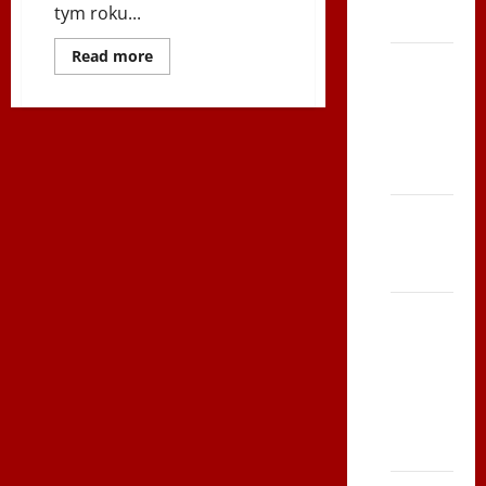
tym roku...
Polonia
Dowiedz
Read more
Bieg po
się
więcej
Serce
o
16.
Zbója
Österreichischer
Szczrka
Friedenslauf
i
– ZIMA
V
Marsz
Nordic
XVI ŚLIP
Walking
Studentów
– Kielce
UTW
2017
2013
Siatkówka
–
Andrychów
2012 w
TVP
Polonia