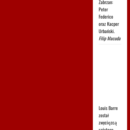
Zabrzan:
Peter
Federico
oraz Kacper
Urbański.
Filip Macuda
Uciekał 37
kilometrów
i go nie
złapano.
Popis na
"królewskim"
etapie Tour
de Pologne
Louis Barre
został
zwycięzcą
szóstego,