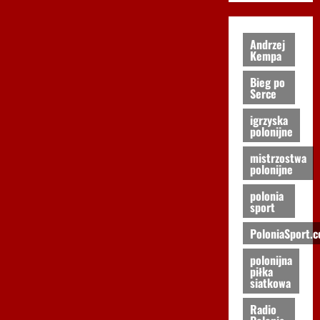
Andrzej
Kempa
Bieg po
Serce
igrzyska
polonijne
mistrzostwa
polonijne
polonia
sport
PoloniaSport.
polonijna
piłka
siatkowa
Radio