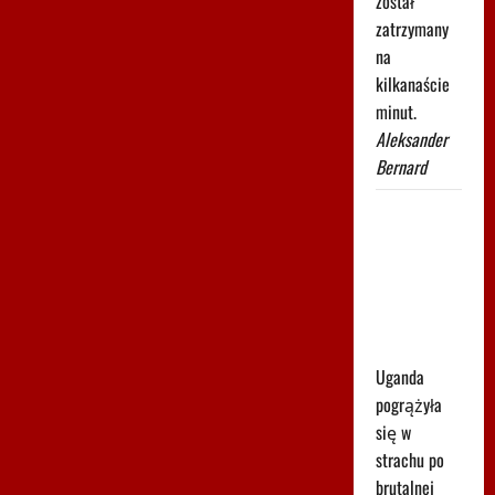
został
zatrzymany
na
kilkanaście
minut.
Aleksander
Bernard
Tragiczna
śmierć
gwiazdora.
Zginął pod
własnym
domem
Uganda
pogrążyła
się w
strachu po
brutalnej