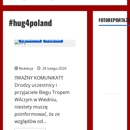
#hug4poland
FOTOREPORTAŻE
Bieg Tropem Wilczym
Biegi i rekreacja
Filmy na
Ogłoszenia
Wszyskie
Youtube
Polonijne
XIV Bieg Tropem Wilczym w
Mistrzostwa
Wiedniu
w
Redakcja
26 lutego 2026
Siatkówce
‼️WAŻNY KOMUNIKAT‼️
– Gliwce
Drodzy uczestnicy i
2014
przyjaciele Biegu Tropem
XI ŚLIP
Wilczym w Wiedniu,
–
niestety muszę
Karkonosze
poinformować, że ze
2014 w
względów od...
TVP