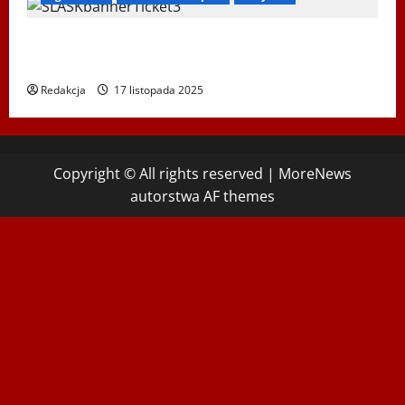
Koncert „ŚWIĘTA NOC” – Zespół PiT ŚLĄSK im. St.
Hadyny w Wiedniu – 15.12.2025
Redakcja
17 listopada 2025
Copyright © All rights reserved
|
MoreNews
autorstwa AF themes