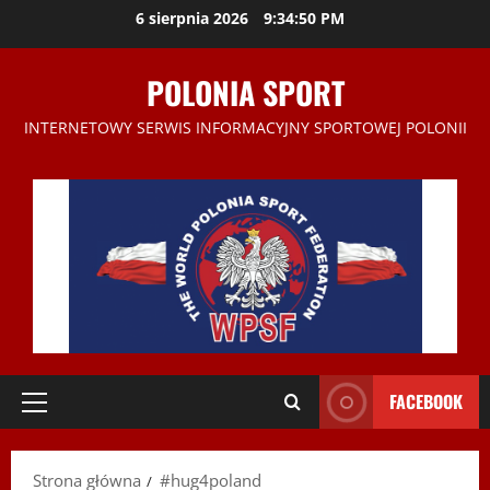
Przejdź
6 sierpnia 2026
9:34:51 PM
do
treści
POLONIA SPORT
INTERNETOWY SERWIS INFORMACYJNY SPORTOWEJ POLONII
FACEBOOK
Menu
główne
Strona główna
#hug4poland