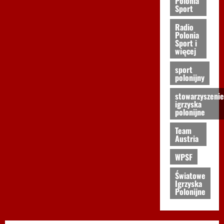
Polonia
Sport
Radio
Polonia
Sport i
więcej
sport
polonijny
stowarzyszenie
igrzyska
polonijne
Team
Austria
WPSF
Światowe
Igrzyska
Polonijne