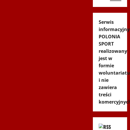
Serwis
informacyjny
POLONIA
SPORT
realizowany
jest w
formie
woluntariatu
i nie
zawiera
treści
komercyjnyc