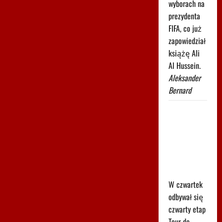
wyborach na
prezydenta
FIFA, co już
zapowiedział
książę Ali
Al Hussein.
Aleksander
Bernard
Karambol
na Tour de
Pologne!
Wyścig
został
wstrzymany
W czwartek
odbywał się
czwarty etap
Tour de