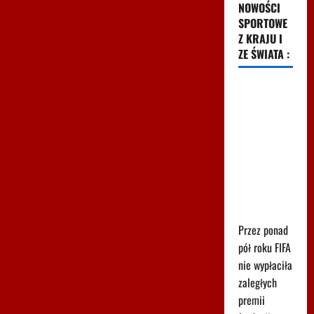
NOWOŚCI
SPORTOWE
Z KRAJU I
ZE ŚWIATA :
FIFA dała
pieniądze
uczestnikowi
mundialu.
Odpowiadają:
"Nie
poprzemy
Infantino"
Przez ponad
pół roku FIFA
nie wypłaciła
zaległych
premii