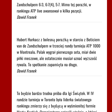
Zandschulpem 6:3, 6:7(4), 5:7. Mimo tej porażki, w
rankingu ATP live awansował o kilka pozycji.
Dawid Franek
Trudno uwierzyć w to, co zrobił Hurkacz w
Montrealu. Miał już piłki meczowe
Hubert Hurkacz z bolesną porażką w starciu z Boticiem
van de Zandschulpem w trzeciej rundy turnieju ATP 1000
w Montrealu. Polak wygrał pierwszego seta, miał dwie
piłki meczowe, ale ostatecznie musiał uznać wyższość
rywala. To spotkanie zapamięta na długo.
Dawid Franek
Pilne wieści z Toronto! Znamy godzinę meczu Iga
Świątek - Marta Kostiuk
To będzie bardzo trudna próba dla Igi Świątek. W IV
rundzie turnieju w Toronto była liderka światowego
rankingu zmierzy się z będącą w wyśmienitej formie