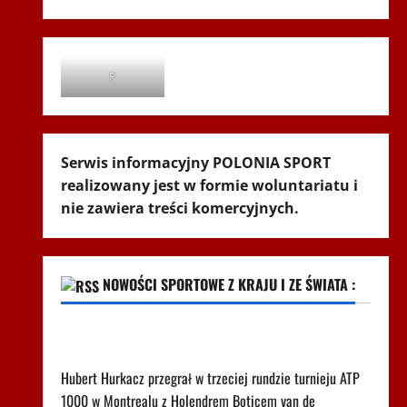
P
Serwis informacyjny POLONIA SPORT
realizowany jest w formie woluntariatu i
nie zawiera treści komercyjnych.
NOWOŚCI SPORTOWE Z KRAJU I ZE ŚWIATA :
Tak wygląda ranking ATP po porażce Hurkacza w
Montrealu
Hubert Hurkacz przegrał w trzeciej rundzie turnieju ATP
1000 w Montrealu z Holendrem Boticem van de