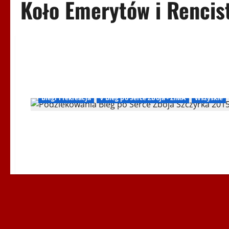
Koło Emerytów i Rencis
Biegi i rekreacja
V Bieg po Serce Zbója - ZIMA
Wszyskie