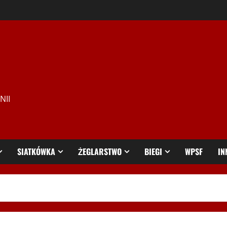
NII
SIATKÓWKA
ŻEGLARSTWO
BIEGI
WPSF
IN