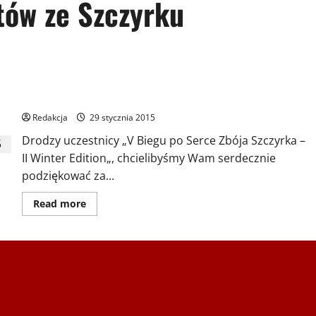
tów ze Szczyrku
V Bieg po Serce Zbója Szczyrka – KOMUNIKAT
ORGANIZATORÓW
Redakcja
29 stycznia 2015
Drodzy uczestnicy „V Biegu po Serce Zbója Szczyrka –
II Winter Edition„, chcielibyśmy Wam serdecznie
podziękować za...
Dowiedz
Read more
się
więcej
o
V
Bieg
po
Serce
Zbója
Szczyrka
–
KOMUNIKAT