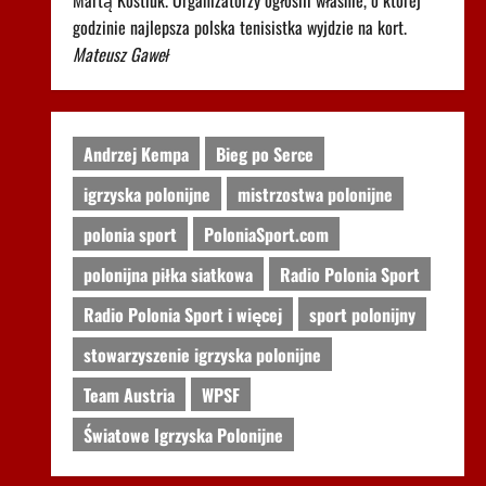
Martą Kostiuk. Organizatorzy ogłosili właśnie, o której
godzinie najlepsza polska tenisistka wyjdzie na kort.
Mateusz Gaweł
Andrzej Kempa
Bieg po Serce
igrzyska polonijne
mistrzostwa polonijne
polonia sport
PoloniaSport.com
polonijna piłka siatkowa
Radio Polonia Sport
Radio Polonia Sport i więcej
sport polonijny
stowarzyszenie igrzyska polonijne
Team Austria
WPSF
Światowe Igrzyska Polonijne