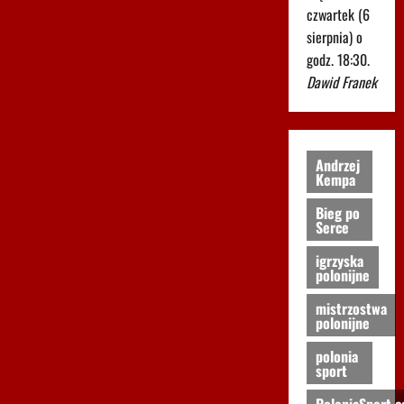
czwartek (6
sierpnia) o
godz. 18:30.
Dawid Franek
Andrzej
Kempa
Bieg po
Serce
igrzyska
polonijne
mistrzostwa
polonijne
polonia
sport
PoloniaSport.