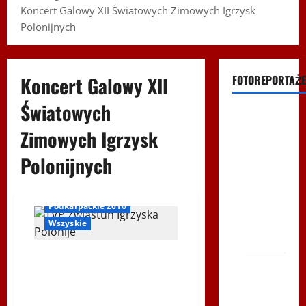
Koncert Galowy XII Światowych Zimowych Igrzysk
Polonijnych
Koncert Galowy XII
FOTOREPORTAŻE
Światowych
Filmy na
Youtube
Zimowych Igrzysk
Polonijne
Polonijnych
Mistrzostwa
Igrzyska Zimowe
Inne
w
Ogłoszenia
Siatkówce
Podkarpackie 2016
– Gliwce
Wszyskie
2014
Gala XII Światowych Zimowych
XI ŚLIP
Igrzysk Polonijnch –
–
Podkarpackie 2016 w TVP
Karkonosze
Polonia