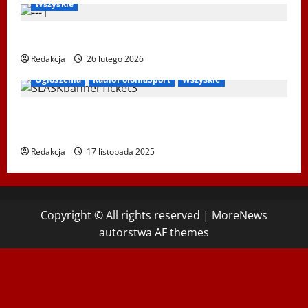
Wszyskie
XIV Bieg Tropem Wilczym w Wiedniu
Redakcja
26 lutego 2026
Ogłoszenia
RadioPoloniaSport
Wszyskie
Koncert „ŚWIĘTA NOC” – Zespół PiT ŚLĄSK im. St.
Hadyny w Wiedniu – 15.12.2025
Redakcja
17 listopada 2025
Copyright © All rights reserved
|
MoreNews
autorstwa AF themes