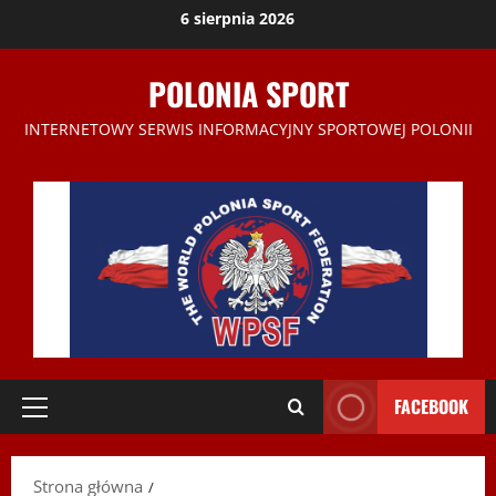
Przejdź
6 sierpnia 2026
do
treści
POLONIA SPORT
INTERNETOWY SERWIS INFORMACYJNY SPORTOWEJ POLONII
FACEBOOK
Menu
główne
Strona główna