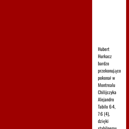
Huberta
Hurkacza
dał mu
zwycięstwo
w
Montrealu
Hubert
Hurkacz
bardzo
przekonująco
pokonał w
Montrealu
Chilijczyka
Alejandro
Tabilo 6:4,
7:6 (4),
dzięki
stabilnemu,