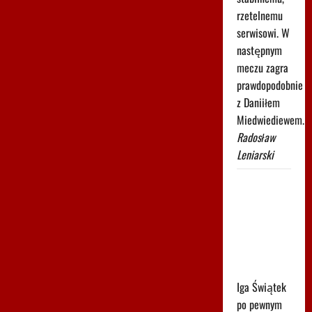
rzetelnemu
serwisowi. W
następnym
meczu zagra
prawdopodobnie
z Daniiłem
Miedwiediewem.
Radosław
Leniarski
Znamy
godzinę
drugiego
meczu Igi
Świątek w
Toronto!
Iga Świątek
po pewnym