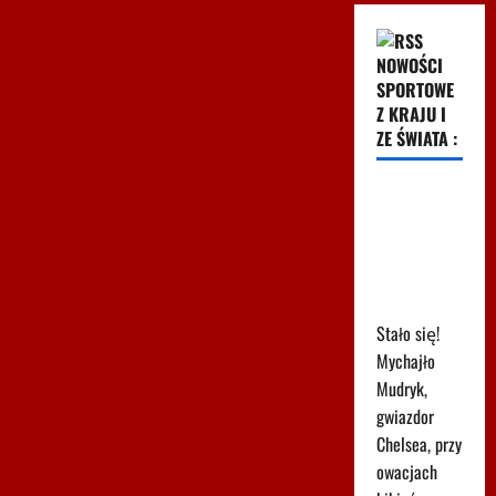
NOWOŚCI
SPORTOWE
Z KRAJU I
ZE ŚWIATA :
615 dni i
koniec.
Ukraiński
skandalista
powrócił
Stało się!
Mychajło
Mudryk,
gwiazdor
Chelsea, przy
owacjach