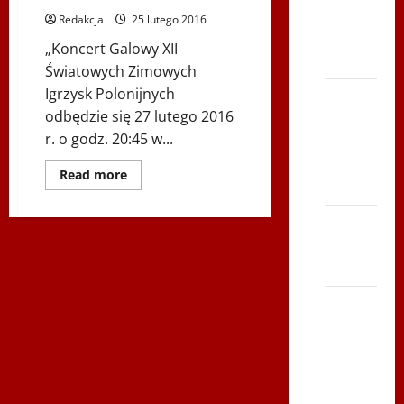
2014 w
Redakcja
25 lutego 2016
TVP
„Koncert Galowy XII
Polonia
Światowych Zimowych
Igrzysk Polonijnych
Bieg po
odbędzie się 27 lutego 2016
Serce
r. o godz. 20:45 w...
Zbója
Szczrka
Dowiedz
Read more
– ZIMA
się
więcej
o
XVI ŚLIP
Gala
XII
– Kielce
Światowych
Zimowych
2013
Igrzysk
Polonijnch
–
Siatkówka
Podkarpackie
–
2016
w
Andrychów
TVP
Polonia
2012 w
TVP