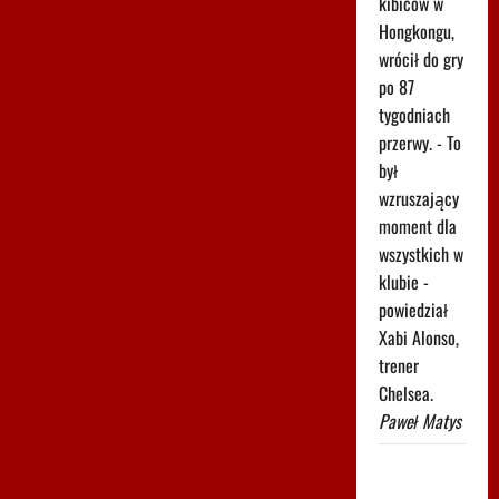
kibiców w
Hongkongu,
wrócił do gry
po 87
tygodniach
przerwy. - To
był
wzruszający
moment dla
wszystkich w
klubie -
powiedział
Xabi Alonso,
trener
Chelsea.
Paweł Matys
Spiżowy
serwis