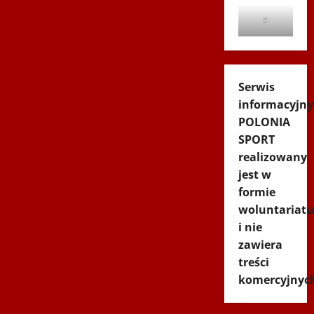
P
Serwis
informacyjny
POLONIA
SPORT
realizowany
jest w
formie
woluntariatu
i nie
zawiera
treści
komercyjnyc