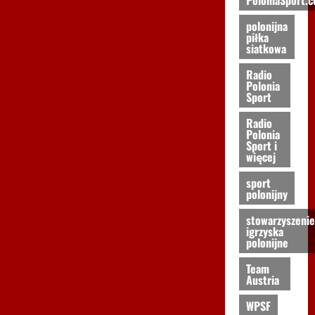
polonijna
piłka
siatkowa
Radio
Polonia
Sport
Radio
Polonia
Sport i
więcej
sport
polonijny
stowarzyszenie
igrzyska
polonijne
Team
Austria
WPSF