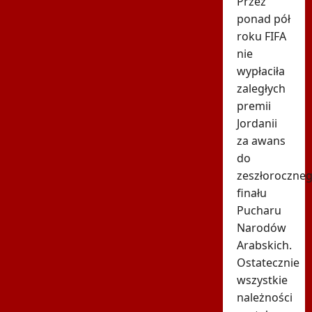
Przez
ponad pół
roku FIFA
nie
wypłaciła
zaległych
premii
Jordanii
za awans
do
zeszłoroczne
finału
Pucharu
Narodów
Arabskich.
Ostatecznie
wszystkie
należności