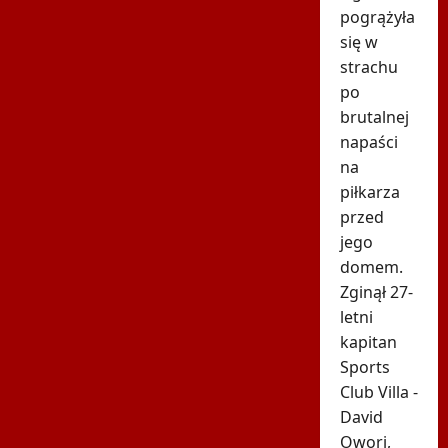
pogrążyła
się w
strachu
po
brutalnej
napaści
na
piłkarza
przed
jego
domem.
Zginął 27-
letni
kapitan
Sports
Club Villa -
David
Owori,