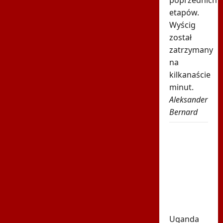
etapów.
Wyścig
został
zatrzymany
na
kilkanaście
minut.
Aleksander
Bernard
Tragiczna
śmierć
gwiazdora.
Zginął
pod
własnym
domem
Uganda