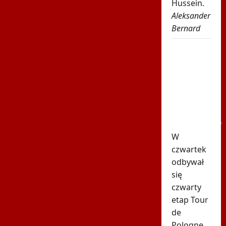
Hussein.
Aleksander
Bernard
Karambol
na Tour
de
Pologne!
Wyścig
został
wstrzymany
W
czwartek
odbywał
się
czwarty
etap Tour
de
Pologne