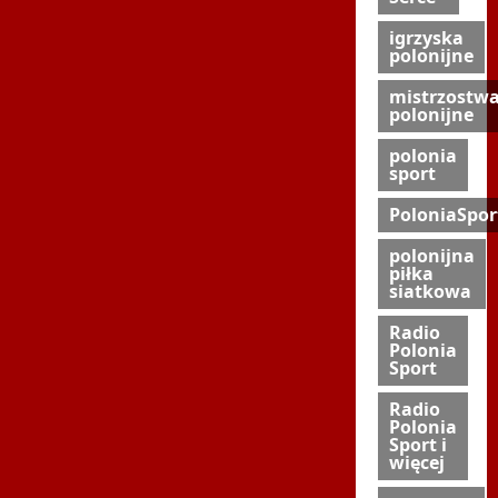
igrzyska
polonijne
mistrzostw
polonijne
polonia
sport
PoloniaSpor
polonijna
piłka
siatkowa
Radio
Polonia
Sport
Radio
Polonia
Sport i
więcej