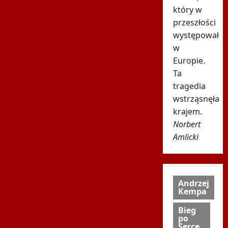
który w
przeszłości
występował
w
Europie.
Ta
tragedia
wstrząsnęła
krajem.
Norbert
Amlicki
Andrzej
Kempa
Bieg
po
Serce