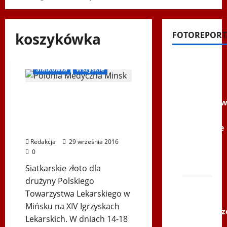
koszykówka
FOTOREPORT
Inne
Ogłoszenia
Filmy na
Siatkówka
Wszyskie
Youtube
Polonijne
Siatkarskie złoto dla
Mistrzost
drużyny Polskiego
w
Towarzystwa Lekarskiego
Siatkówce
w Mińsku
–
Redakcja
29 września 2016
0
Gliwce
2014
Siatkarskie złoto dla
drużyny Polskiego
XI ŚLIP
Towarzystwa Lekarskiego w
–
Mińsku na XIV Igrzyskach
Karkonosz
Lekarskich. W dniach 14-18
2014 w