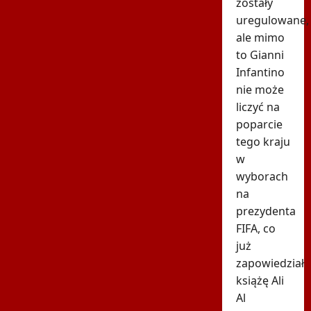
zostały
uregulowane,
ale mimo
to Gianni
Infantino
nie może
liczyć na
poparcie
tego kraju
w
wyborach
na
prezydenta
FIFA, co
już
zapowiedział
książę Ali
Al