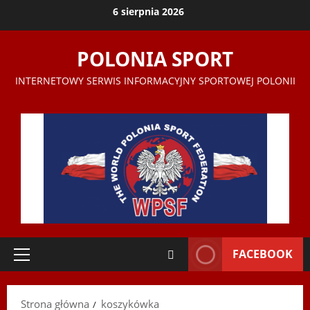
Przejdź
6 sierpnia 2026
do
treści
POLONIA SPORT
INTERNETOWY SERWIS INFORMACYJNY SPORTOWEJ POLONII
FACEBOOK
Menu
główne
Strona główna
koszykówka