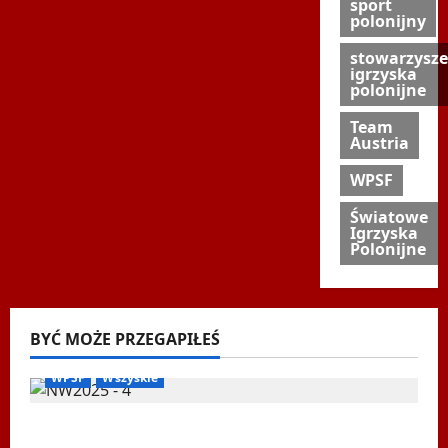
sport
polonijny
stowarzysze
igrzyska
polonijne
Team
Austria
WPSF
Światowe
Igrzyska
Polonijne
BYĆ MOŻE PRZEGAPIŁEŚ
Biegi i rekreacja
Inne
Nordic Walking
Ogłoszenia
WPSF
Wszyskie
Mistrzostwa Europy Nordic Walking ENWO