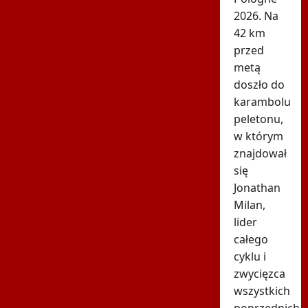
2026. Na
42 km
przed
metą
doszło do
karambolu
peletonu,
w którym
znajdował
się
Jonathan
Milan,
lider
całego
cyklu i
zwycięzca
wszystkich
poprzednich