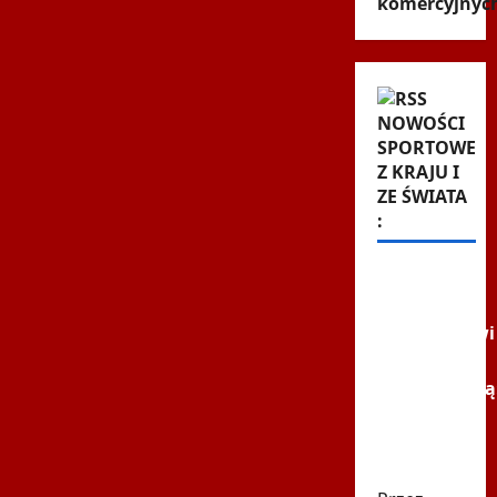
komercyjnyc
NOWOŚCI
SPORTOWE
Z KRAJU I
ZE ŚWIATA
:
FIFA dała
pieniądze
uczestnikowi
mundialu.
Odpowiadają
"Nie
poprzemy
Infantino"