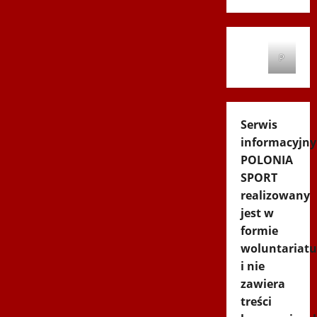
P
Serwis
informacyjny
POLONIA
SPORT
realizowany
jest w
formie
woluntariatu
i nie
zawiera
treści