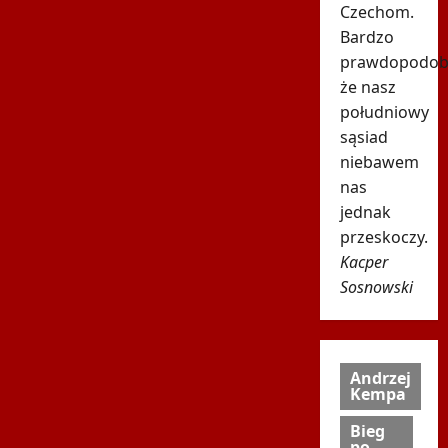
Czechom.
Bardzo
prawdopodob
że nasz
południowy
sąsiad
niebawem
nas
jednak
przeskoczy.
Kacper
Sosnowski
Andrzej
Kempa
Bieg
po