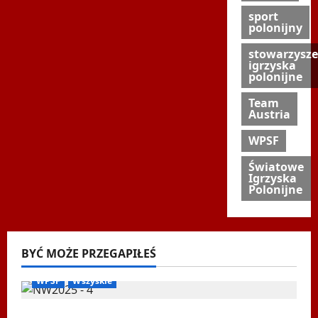
sport
polonijny
stowarzysze
igrzyska
polonijne
Team
Austria
WPSF
Światowe
Igrzyska
Polonijne
BYĆ MOŻE PRZEGAPIŁEŚ
Biegi i rekreacja
Inne
Nordic Walking
Ogłoszenia
WPSF
Wszyskie
Mistrzostwa Europy Nordic Walking ENWO