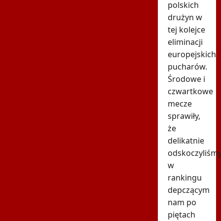
polskich
drużyn w
tej kolejce
eliminacji
europejskich
pucharów.
Środowe i
czwartkowe
mecze
sprawiły,
że
delikatnie
odskoczyliśm
w
rankingu
depczącym
nam po
piętach