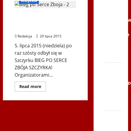
Wszyskie
Youtube
Polonijne
VI BIEG PO SERCE ZBÓJA
Mistrzost
SZCZYRKA – SOMMER
w
EDITION
Siatkówce
Redakcja
20 lipca 2015
–
5. lipca 2015 (niedziela) po
Gliwce
raz szósty odbył się w
2014
Szczyrku BIEG PO SERCE
ZBÓJA SZCZYRKA!
XI ŚLIP
Organizatorami...
–
Karkonosz
Dowiedz
Read more
2014 w
się
więcej
TVP
o
VI
Polonia
BIEG
PO
SERCE
Bieg
ZBÓJA
SZCZYRKA
po
–