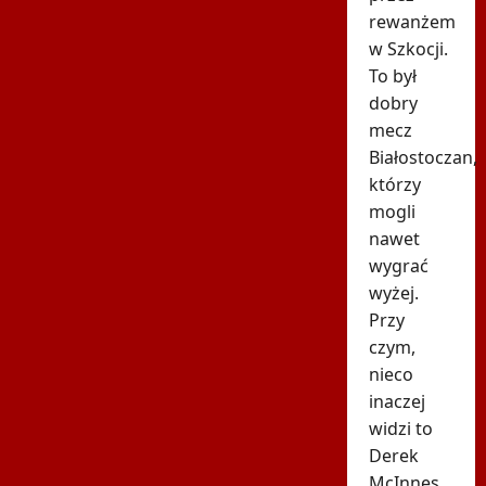
rewanżem
w Szkocji.
To był
dobry
mecz
Białostoczan,
którzy
mogli
nawet
wygrać
wyżej.
Przy
czym,
nieco
inaczej
widzi to
Derek
McInnes.