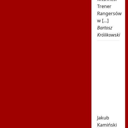
Trener
Rangersów
w […]
Bartosz
Królikowski
Było 4:1,
gdy
Kamiński
wszedł
na boisko
w 85.
minucie.
Nagle
padły
dwa gole
Jakub
Kamiński