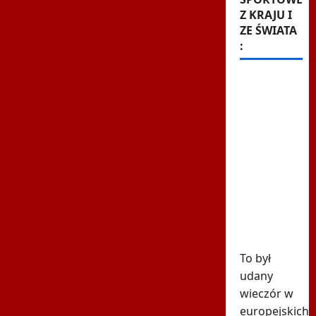
Z KRAJU I
ZE ŚWIATA
:
Kuriozalne
słowa
trenera
Rangers
po meczu
z
Jagiellonią.
"To nie
brak
szacunku"
To był
udany
wieczór w
europejskich