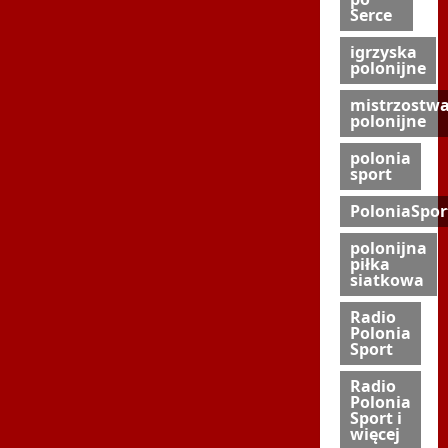
Serce
igrzyska
polonijne
mistrzostw
polonijne
polonia
sport
PoloniaSpor
polonijna
piłka
siatkowa
Radio
Polonia
Sport
Radio
Polonia
Sport i
więcej