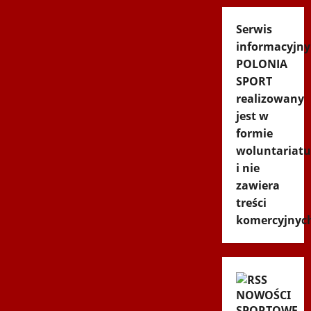
Serwis
informacyjny
POLONIA
SPORT
realizowany
jest w
formie
woluntariatu
i nie
zawiera
treści
komercyjnyc
NOWOŚCI
SPORTOWE