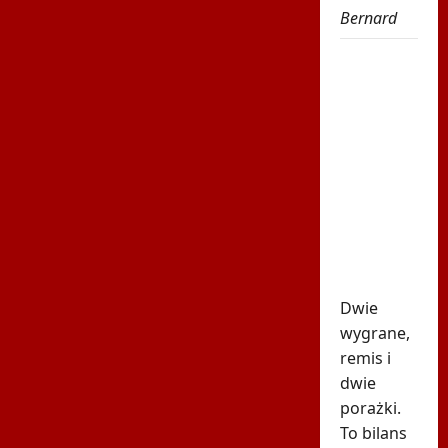
Bernard
Robi się
bardzo
gorąco.
Tak
wygląda
ranking
UEFA po
meczach
polskich
drużyn
Dwie
wygrane,
remis i
dwie
porażki.
To bilans