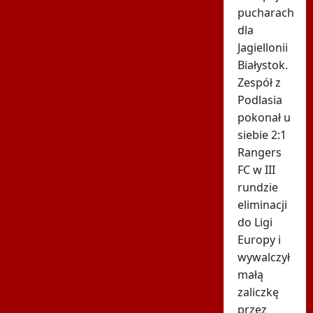
pucharach
dla
Jagiellonii
Białystok.
Zespół z
Podlasia
pokonał u
siebie 2:1
Rangers
FC w III
rundzie
eliminacji
do Ligi
Europy i
wywalczył
małą
zaliczkę
przez