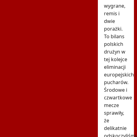
wygrane,
remis i
dwie
porażki.
To bilans
polskich
drużyn w
tej kolejce
eliminacji
europejskich
pucharów.
Środowe i
czwartkowe
mecze
sprawiły,
że
delikatnie
odskoczyliśm