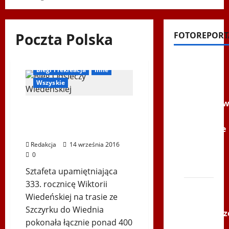
Poczta Polska
FOTOREPORT
Bieg Odsieczy Wiedeńskiej
Filmy na
Biegi i rekreacja
Inne
Youtube
Wszyskie
Polonijne
Mistrzost
Ultra Beskid Sport pobiegł
w
ze sztafetą Odsieczy
Siatkówce
Wiedeńskiej *
–
Redakcja
14 września 2016
Gliwce
0
2014
Sztafeta upamiętniająca
333. rocznicę Wiktorii
XI ŚLIP
Wiedeńskiej na trasie ze
–
Szczyrku do Wiednia
Karkonosz
pokonała łącznie ponad 400
2014 w