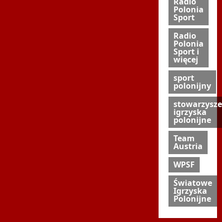
Radio
Polonia
Sport
Radio
Polonia
Sport i
więcej
sport
polonijny
stowarzysze
igrzyska
polonijne
Team
Austria
WPSF
Światowe
Igrzyska
Polonijne