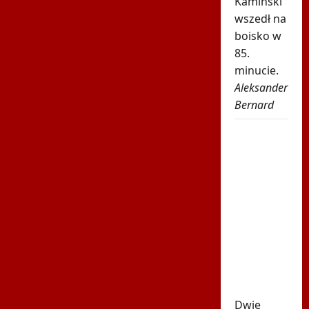
Kamiński
wszedł na
boisko w
85.
minucie.
Aleksander
Bernard
Robi się
bardzo
gorąco.
Tak
wygląda
ranking
UEFA po
meczach
polskich
drużyn
Dwie