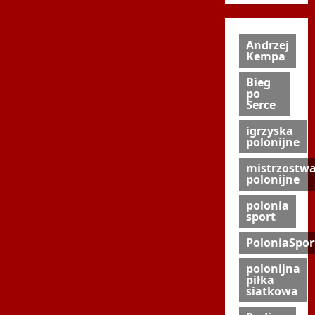
Andrzej
Kempa
Bieg
po
Serce
igrzyska
polonijne
mistrzostw
polonijne
polonia
sport
PoloniaSpor
polonijna
piłka
siatkowa