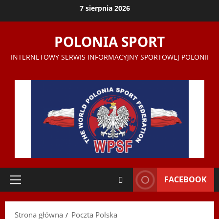
Przejdź
7 sierpnia 2026
do
treści
POLONIA SPORT
INTERNETOWY SERWIS INFORMACYJNY SPORTOWEJ POLONII
FACEBOOK
Menu
główne
Strona główna
Poczta Polska