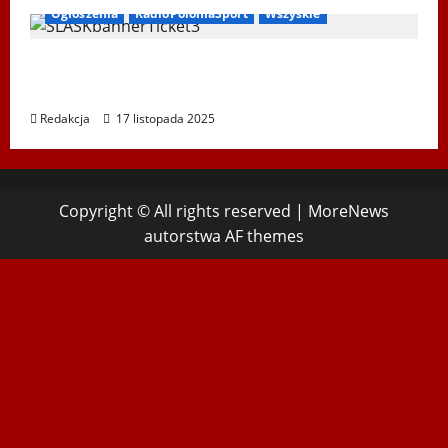
Ogłoszenia
RadioPoloniaSport
Wszyskie
Koncert „ŚWIĘTA NOC” – Zespół PiT ŚLĄSK
im. St. Hadyny w Wiedniu – 15.12.2025
Redakcja
17 listopada 2025
Copyright © All rights reserved
|
MoreNews
autorstwa AF themes