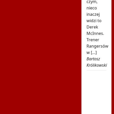
czym,
nieco
inaczej
widzi to
Derek
McInnes.
Trener
Rangersów
w […]
Bartosz
Królikowski
Było 4:1,
gdy
Kamiński
wszedł
na boisko
w 85.
minucie.