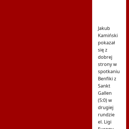
Nagle
padły
dwa gole
Jakub
Kamiński
pokazał
się z
dobrej
strony w
spotkaniu
Benfiki z
Sankt
Gallen
(5:0) w
drugiej
rundzie
el. Ligi
Europy,