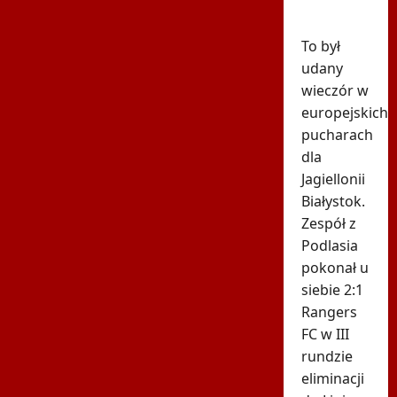
brak
szacunku"
To był
udany
wieczór w
europejskich
pucharach
dla
Jagiellonii
Białystok.
Zespół z
Podlasia
pokonał u
siebie 2:1
Rangers
FC w III
rundzie
eliminacji