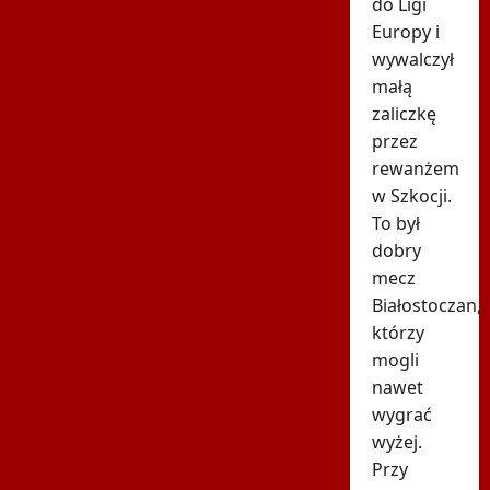
do Ligi
Europy i
wywalczył
małą
zaliczkę
przez
rewanżem
w Szkocji.
To był
dobry
mecz
Białostoczan,
którzy
mogli
nawet
wygrać
wyżej.
Przy