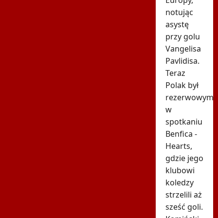
notując
asystę
przy golu
Vangelisa
Pavlidisa.
Teraz
Polak był
rezerwowym
w
spotkaniu
Benfica -
Hearts,
gdzie jego
klubowi
koledzy
strzelili aż
sześć goli.