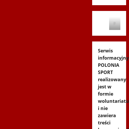
P
Serwis
informacyjny
POLONIA
SPORT
realizowany
jest w
formie
woluntariatu
i nie
zawiera
treści