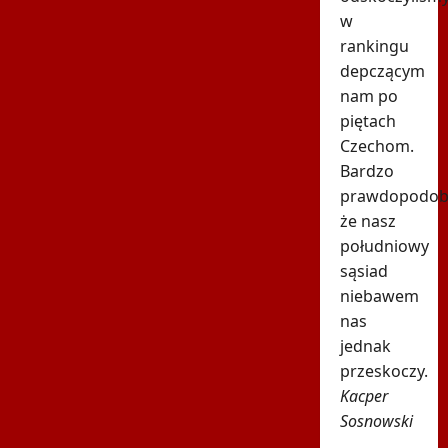
w
rankingu
depczącym
nam po
piętach
Czechom.
Bardzo
prawdopodob
że nasz
południowy
sąsiad
niebawem
nas
jednak
przeskoczy.
Kacper
Sosnowski