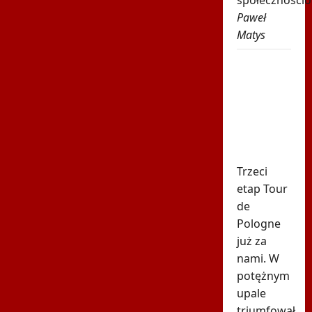
społecznościo
Paweł
Matys
Lider Tour
de Pologne
znów
pokazał
moc. Ma
hat-tricka!
Trzeci
etap Tour
de
Pologne
już za
nami. W
potężnym
upale
triumfował