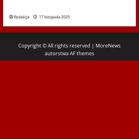
Koncert „ŚWIĘTA NOC” – Zespół PiT ŚLĄSK im. St.
Hadyny w Wiedniu – 15.12.2025
Redakcja
17 listopada 2025
Copyright © All rights reserved
|
MoreNews
autorstwa AF themes