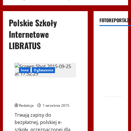
Polskie Szkoły
FOTOREPORTAŻE
Internetowe
Filmy na
Youtube
LIBRATUS
Polonijne
Mistrzostwa
w
Inne
Ogłoszenia
Siatkówce
– Gliwce
BEZPŁATNA POLSKA E-SZKOŁA
2014
DLA DZIECI POLAKÓW
PRZEBYWAJĄCYCH ZA GRANICĄ
XI ŚLIP
Redakcja
1 września 2015
–
Trwają zapisy do
Karkonosze
bezpłatnej, polskiej e-
2014 w
szkoły, przeznaczonej dla