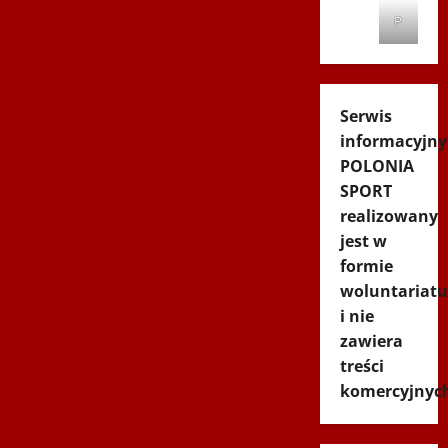
P
Serwis
informacyjny
POLONIA
SPORT
realizowany
jest w
formie
woluntariatu
i nie
zawiera
treści
komercyjnyc