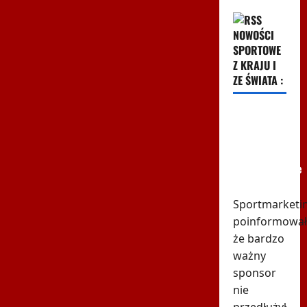
NOWOŚCI
SPORTOWE
Z KRAJU I
ZE ŚWIATA :
PZPN traci
największego
sponsora!
Wielomilionowe
straty
Sportmarketin
poinformował
że bardzo
ważny
sponsor
nie