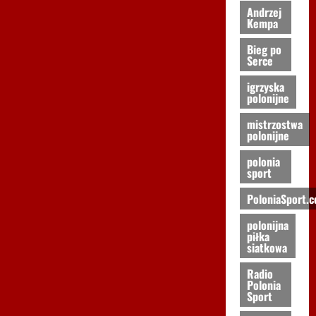
Andrzej
Kempa
Bieg po
Serce
igrzyska
polonijne
mistrzostwa
polonijne
polonia
sport
PoloniaSport.
polonijna
piłka
siatkowa
Radio
Polonia
Sport