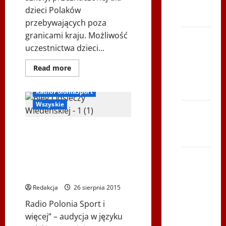
TVP
dzieci Polaków
Polonia
przebywających poza
granicami kraju. Możliwość
Bieg po
uczestnictwa dzieci...
Serce
Zbója
Dowiedz
Read more
się
Szczrka
więcej
– ZIMA
o
RadioPoloniaSport
BEZPŁATNA
POLSKA
Wszyskie
XVI ŚLIP
E-
SZKOŁA
– Kielce
DLA
Radio Polonia Sport i więcej –
DZIECI
2013
POLAKÓW
2015-08-26 – Bieg Odsieczy
PRZEBYWAJĄCYCH
Wiedeńskiej, Polskie Szkoły
ZA
Siatkówka
GRANICĄ
Internetowe Libratus, Koncert
–
Sebastiana Riedla & Cree
Andrychów
Redakcja
26 sierpnia 2015
2012 w
Radio Polonia Sport i
TVP
więcej” – audycja w języku
Polonia