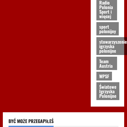
Radio
Polonia
Sport i
więcej
sport
polonijny
stowarzyszenie
igrzyska
polonijne
Team
Austria
WPSF
Światowe
Igrzyska
Polonijne
BYĆ MOŻE PRZEGAPIŁEŚ
Biegi i rekreacja
Inne
Nordic Walking
Ogłoszenia