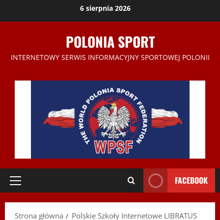
Przejdź
6 sierpnia 2026
do
treści
POLONIA SPORT
INTERNETOWY SERWIS INFORMACYJNY SPORTOWEJ POLONII
FACEBOOK
Menu
główne
Strona główna
Polskie Szkoły Internetowe LIBRATUS