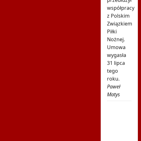
przedłużył
współpracy
z Polskim
Związkiem
Piłki
Nożnej.
Umowa
wygasła
31 lipca
tego
roku.
Paweł
Matys
Tak
Chwalińska
skomentowała
swój
występ w