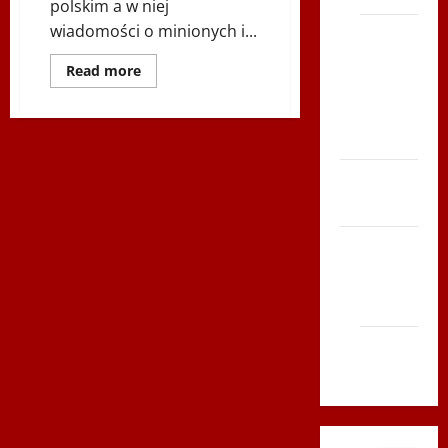
polskim a w niej
wiadomości o minionych i...
Bieg po
Serce
Dowiedz
Read more
się
Zboja
więcej
Szczyrka
o
Radio
– LATO
Polonia
Sport
i
Biegi i
więcej
–
rekreacja
2015-
08-
26
Siatkówka
–
Bieg
Gliwice
Odsieczy
Wiedeńskiej,
2014
Polskie
Szkoły
Internetowe
Andrychów
Libratus,
Koncert
2012
Sebastiana
Riedla
&
Cree