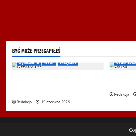
BYĆ MOŻE PRZEGAPIŁEŚ
Biegi i rekreacja
Inne
Nordic Walking
Igrzyska L
Ogłoszenia
WPSF
Wszyskie
Ustka 2026
Mistrzostwa Europy Nordic Walking
XXII Świato
ENWO 2026 – sportowe święto w sercu
– Ustka 20
Podlasia
Redakcja
Redakcja
10 czerwca 2026
Cop