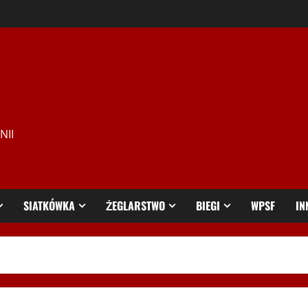
NII
SIATKÓWKA
ŻEGLARSTWO
BIEGI
WPSF
IN