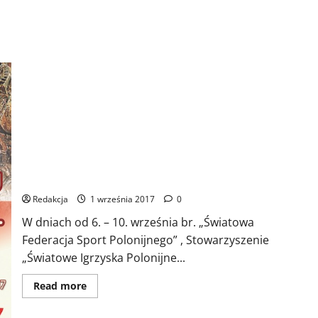
Bieg upamiętniający 334. rocznicę Odsieczy Wiedeńskiej i
300-lecie koronacji Obrazu Matki Bożej Jasnogórskiej
Redakcja
1 września 2017
0
W dniach od 6. – 10. września br. „Światowa
Federacja Sport Polonijnego” , Stowarzyszenie
„Światowe Igrzyska Polonijne...
Dowiedz
Read more
się
więcej
o