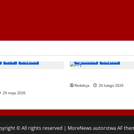
etnie
Ogłoszenia
Bieg Tropem Wilczym
Biegi i
WPSF
Wszyskie
Ogłoszenia
Wszyskie
we Letnie Igrzyska Polonijne
XIV Bieg Tropem Wilczym w 
26
Redakcja
26 lutego 2026
29 maja 2026
yright © All rights reserved
|
MoreNews
autorstwa AF the