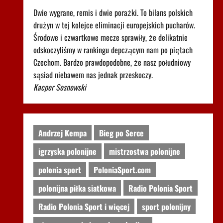
po meczach polskich drużyn
Dwie wygrane, remis i dwie porażki. To bilans polskich
drużyn w tej kolejce eliminacji europejskich pucharów.
Środowe i czwartkowe mecze sprawiły, że delikatnie
odskoczyliśmy w rankingu depczącym nam po piętach
Czechom. Bardzo prawdopodobne, że nasz południowy
sąsiad niebawem nas jednak przeskoczy.
Kacper Sosnowski
Andrzej Kempa
Bieg po Serce
igrzyska polonijne
mistrzostwa polonijne
polonia sport
PoloniaSport.com
polonijna piłka siatkowa
Radio Polonia Sport
Radio Polonia Sport i więcej
sport polonijny