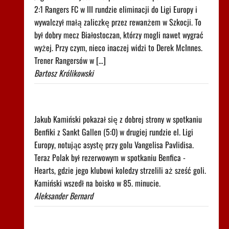
2:1 Rangers FC w III rundzie eliminacji do Ligi Europy i
wywalczył małą zaliczkę przez rewanżem w Szkocji. To
był dobry mecz Białostoczan, którzy mogli nawet wygrać
wyżej. Przy czym, nieco inaczej widzi to Derek McInnes.
Trener Rangersów w […]
Bartosz Królikowski
Było 4:1, gdy Kamiński wszedł na boisko w 85.
minucie. Nagle padły dwa gole
Jakub Kamiński pokazał się z dobrej strony w spotkaniu
Benfiki z Sankt Gallen (5:0) w drugiej rundzie el. Ligi
Europy, notując asystę przy golu Vangelisa Pavlidisa.
Teraz Polak był rezerwowym w spotkaniu Benfica -
Hearts, gdzie jego klubowi koledzy strzelili aż sześć goli.
Kamiński wszedł na boisko w 85. minucie.
Aleksander Bernard
Robi się bardzo gorąco. Tak wygląda ranking UEFA