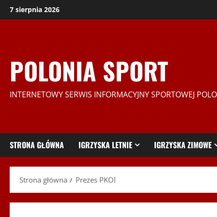
Przejdź
7 sierpnia 2026
do
treści
POLONIA SPORT
INTERNETOWY SERWIS INFORMACYJNY SPORTOWEJ POLO
STRONA GŁÓWNA
IGRZYSKA LETNIE
IGRZYSKA ZIMOWE
Strona główna
Prezes PKOl