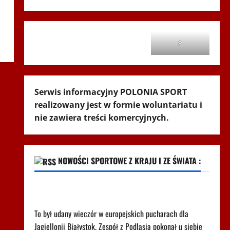
P
Serwis informacyjny POLONIA SPORT
realizowany jest w formie woluntariatu i
nie zawiera treści komercyjnych.
NOWOŚCI SPORTOWE Z KRAJU I ZE ŚWIATA :
Kuriozalne słowa trenera Rangers po meczu z
Jagiellonią. "To nie brak szacunku"
To był udany wieczór w europejskich pucharach dla
Jagiellonii Białystok. Zespół z Podlasia pokonał u siebie