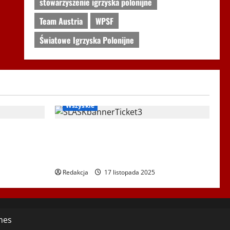
stowarzyszenie igrzyska polonijne
Team Austria
WPSF
Światowe Igrzyska Polonijne
 rekreacja
Ogłoszenia
RadioPoloniaSport
Wszyskie
Wiedniu
Koncert „ŚWIĘTA NOC” – Zespół PiT
ŚLĄSK im. St. Hadyny w Wiedniu –
15.12.2025
Redakcja
17 listopada 2025
mes