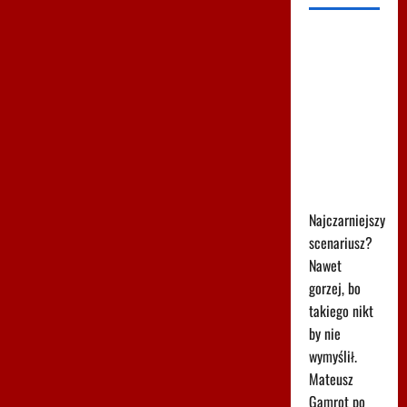
Szok i
niedowierzanie
w Las
Vegas.
Mateusz
Gamrot
kompletnie
zniszczony
Najczarniejszy
scenariusz?
Nawet
gorzej, bo
takiego nikt
by nie
wymyślił.
Mateusz
Gamrot po