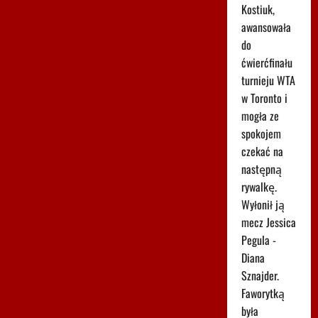
Kostiuk,
awansowała
do
ćwierćfinału
turnieju WTA
w Toronto i
mogła ze
spokojem
czekać na
następną
rywalkę.
Wyłonił ją
mecz Jessica
Pegula -
Diana
Sznajder.
Faworytką
była