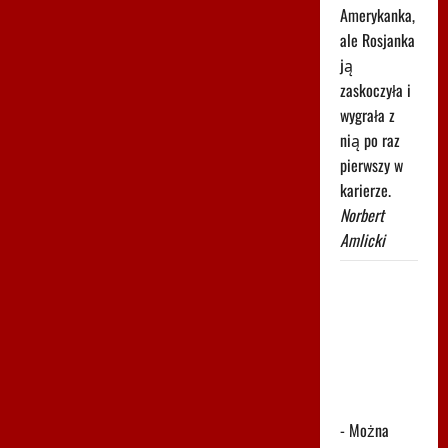
Amerykanka,
ale Rosjanka
ją
zaskoczyła i
wygrała z
nią po raz
pierwszy w
karierze.
Norbert
Amlicki
Tak rywalka
potraktowała
Niewiadomą.
Nagranie
pokazuje
prawdę
- Można