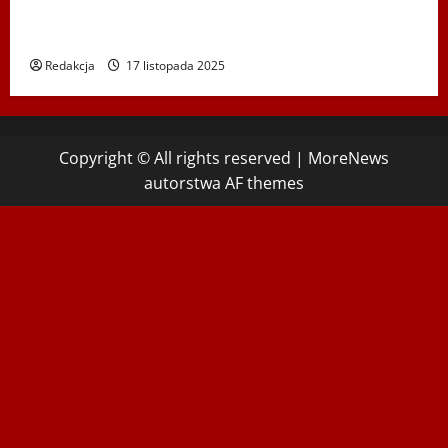
Koncert „ŚWIĘTA NOC” – Zespół PiT ŚLĄSK im. St.
Hadyny w Wiedniu – 15.12.2025
Redakcja
17 listopada 2025
Copyright © All rights reserved
|
MoreNews
autorstwa AF themes