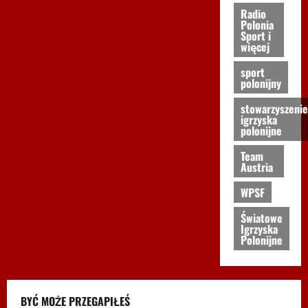
Radio
Polonia
Sport i
więcej
sport
polonijny
stowarzyszenie
igrzyska
polonijne
Team
Austria
WPSF
Światowe
Igrzyska
Polonijne
BYĆ MOŻE PRZEGAPIŁEŚ