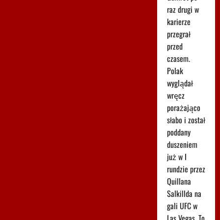
raz drugi w
karierze
przegrał
przed
czasem.
Polak
wyglądał
wręcz
porażająco
słabo i został
poddany
duszeniem
już w I
rundzie przez
Quillana
Salkillda na
gali UFC w
Las Vegas. To