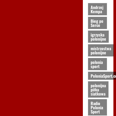
Andrzej
Kempa
Bieg po
Serce
igrzyska
polonijne
mistrzostwa
polonijne
polonia
sport
PoloniaSport.
polonijna
piłka
siatkowa
Radio
Polonia
Sport