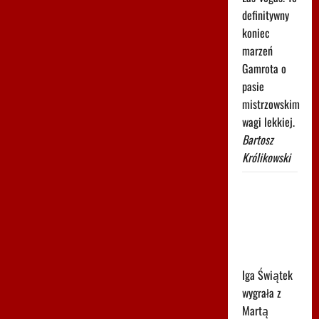
definitywny
koniec
marzeń
Gamrota o
pasie
mistrzowskim
wagi lekkiej.
Bartosz
Królikowski
Świątek
poznała
kolejną
rywalkę w
Toronto
Iga Świątek
wygrała z
Martą