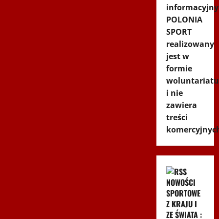
informacyjny
POLONIA
SPORT
realizowany
jest w
formie
woluntariatu
i nie
zawiera
treści
komercyjnyc
NOWOŚCI
SPORTOWE
Z KRAJU I
ZE ŚWIATA :