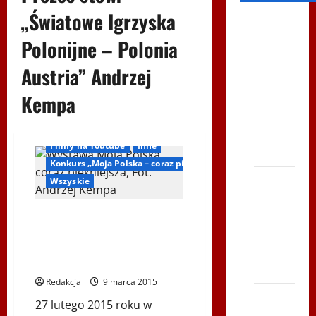
„Światowe Igrzyska
Filmy na
Youtube
Polonijne – Polonia
Polonijne
Austria” Andrzej
Mistrzostwa
Kempa
w
Siatkówce
– Gliwce
Filmy na Youtube
Inne
2014
Konkurs „Moja Polska – coraz piękniejsza”
XI ŚLIP
Wszyskie
–
Karkonosze
Relacja telewizji BeskidNews z
„Wieczoru Laureatów” konkursu
2014 w
„Moja Polska coraz
TVP
piękniejsza…”
Polonia
Redakcja
9 marca 2015
Bieg po
27 lutego 2015 roku w
Serce