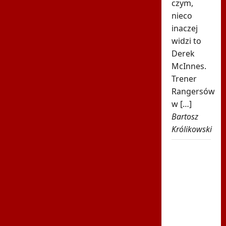
czym,
nieco
inaczej
widzi to
Derek
McInnes.
Trener
Rangersów
w […]
Bartosz
Królikowski
Było 4:1,
gdy
Kamiński
wszedł
na boisko
w 85.
minucie.