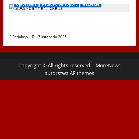
Ogłoszenia
RadioPoloniaSport
Wszyskie
Koncert „ŚWIĘTA NOC” – Zespół PiT ŚLĄSK
im. St. Hadyny w Wiedniu – 15.12.2025
Redakcja
17 listopada 2025
Copyright © All rights reserved
|
MoreNews
autorstwa AF themes