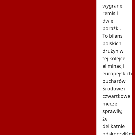
wygrane,
remis i
dwie
porażki.
To bilans
polskich
drużyn w
tej kolejce
eliminacji
europejskich
pucharów.
Środowe i
czwartkowe
mecze
sprawiły,
że
delikatnie
odskoczyliśm