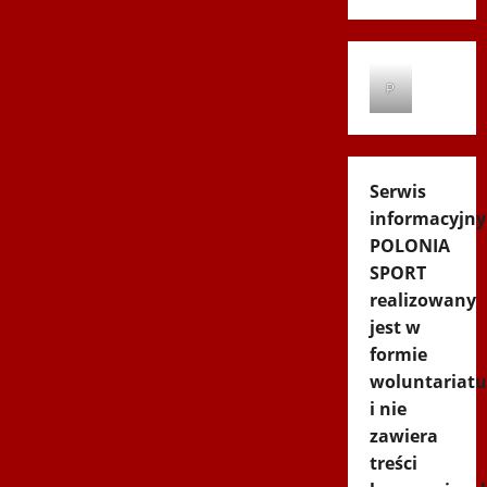
P
Serwis
informacyjny
POLONIA
SPORT
realizowany
jest w
formie
woluntariatu
i nie
zawiera
treści