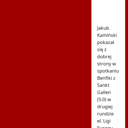
Nagle
padły
dwa gole
Jakub
Kamiński
pokazał
się z
dobrej
strony w
spotkaniu
Benfiki z
Sankt
Gallen
(5:0) w
drugiej
rundzie
el. Ligi
Europy,