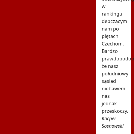
w
rankingu
depczącym
nam po
piętach
Czechom.
Bardzo
prawdopodob
że nasz
południowy
sąsiad
niebawem
nas
jednak
przeskoczy.
Kacper
Sosnowski