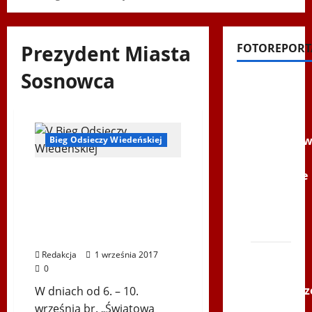
Prezydent Miasta
FOTOREPORT
Sosnowca
Filmy na
Youtube
Polonijne
Mistrzost
Bieg Odsieczy Wiedeńskiej
w
Bieg upamiętniający 334.
Siatkówce
rocznicę Odsieczy
–
Wiedeńskiej i 300-lecie
Gliwce
koronacji Obrazu Matki
2014
Bożej Jasnogórskiej
XI ŚLIP
Redakcja
1 września 2017
0
–
Karkonosz
W dniach od 6. – 10.
2014 w
września br. „Światowa