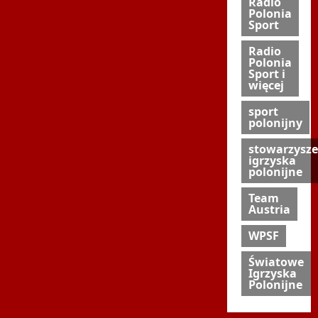
Radio
Polonia
Sport
Radio
Polonia
Sport i
więcej
sport
polonijny
stowarzysze
igrzyska
polonijne
Team
Austria
WPSF
Światowe
Igrzyska
Polonijne