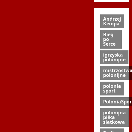
Andrzej
Kempa
Bieg
po
Serce
igrzyska
polonijne
mistrzostw
polonijne
polonia
sport
PoloniaSpor
polonijna
piłka
siatkowa