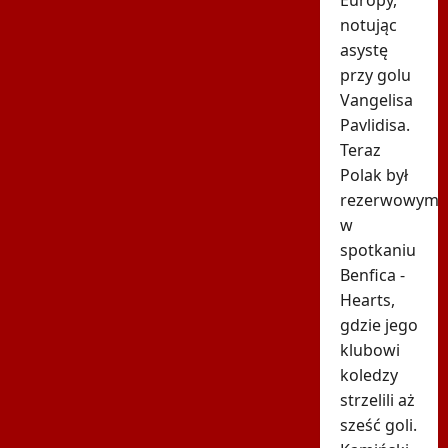
notując
asystę
przy golu
Vangelisa
Pavlidisa.
Teraz
Polak był
rezerwowym
w
spotkaniu
Benfica -
Hearts,
gdzie jego
klubowi
koledzy
strzelili aż
sześć goli.