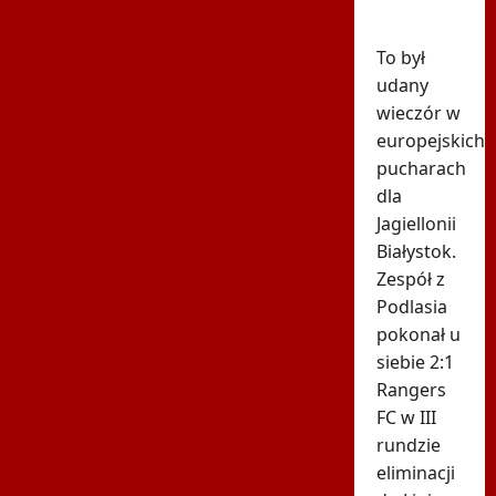
brak
szacunku"
To był
udany
wieczór w
europejskich
pucharach
dla
Jagiellonii
Białystok.
Zespół z
Podlasia
pokonał u
siebie 2:1
Rangers
FC w III
rundzie
eliminacji