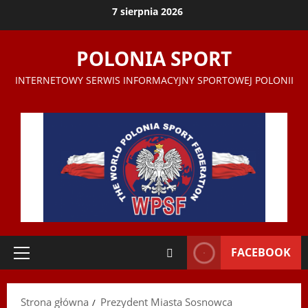
Przejdź
7 sierpnia 2026
do
treści
POLONIA SPORT
INTERNETOWY SERWIS INFORMACYJNY SPORTOWEJ POLONII
FACEBOOK
Menu
główne
Strona główna
Prezydent Miasta Sosnowca