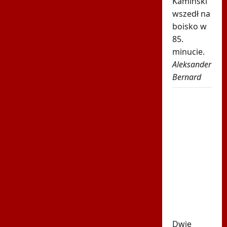
Kamiński
wszedł na
boisko w
85.
minucie.
Aleksander
Bernard
Robi się
bardzo
gorąco.
Tak
wygląda
ranking
UEFA po
meczach
polskich
drużyn
Dwie