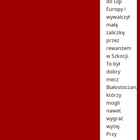
do Ligi
Europy i
wywalczył
małą
zaliczkę
przez
rewanżem
w Szkocji.
To był
dobry
mecz
Białostoczan,
którzy
mogli
nawet
wygrać
wyżej.
Przy