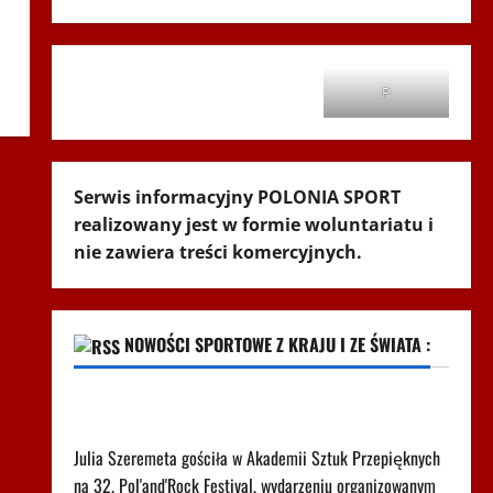
P
Serwis informacyjny POLONIA SPORT
realizowany jest w formie woluntariatu i
nie zawiera treści komercyjnych.
NOWOŚCI SPORTOWE Z KRAJU I ZE ŚWIATA :
Tak Szeremeta zaczęła mówić o Lewandowskim.
Krótko i konkretnie
Julia Szeremeta gościła w Akademii Sztuk Przepięknych
na 32. Pol'and'Rock Festival, wydarzeniu organizowanym