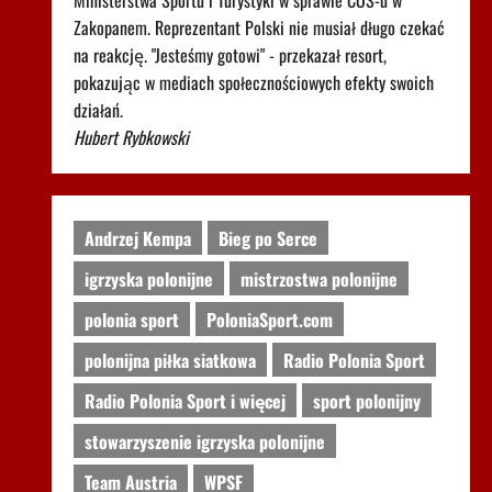
Ministerstwa Sportu i Turystyki w sprawie COS-u w
Zakopanem. Reprezentant Polski nie musiał długo czekać
na reakcję. "Jesteśmy gotowi" - przekazał resort,
pokazując w mediach społecznościowych efekty swoich
działań.
Hubert Rybkowski
Andrzej Kempa
Bieg po Serce
igrzyska polonijne
mistrzostwa polonijne
polonia sport
PoloniaSport.com
polonijna piłka siatkowa
Radio Polonia Sport
Radio Polonia Sport i więcej
sport polonijny
stowarzyszenie igrzyska polonijne
Team Austria
WPSF