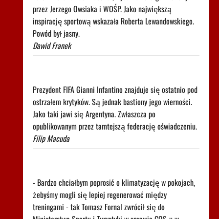
przez Jerzego Owsiaka i WOŚP. Jako największą
inspirację sportową wskazała Roberta Lewandowskiego.
Powód był jasny.
Dawid Franek
Tego komunikatu Argentyny nikt się nie spodziewał.
Chodzi o Infantino
Prezydent FIFA Gianni Infantino znajduje się ostatnio pod
ostrzałem krytyków. Są jednak bastiony jego wierności.
Jako taki jawi się Argentyna. Zwłaszcza po
opublikowanym przez tamtejszą federację oświadczeniu.
Filip Macuda
Głośny apel Fornala do ministerstwa. Błyskawiczna
reakcja
- Bardzo chciałbym poprosić o klimatyzację w pokojach,
żebyśmy mogli się lepiej regenerować między
treningami - tak Tomasz Fornal zwrócił się do