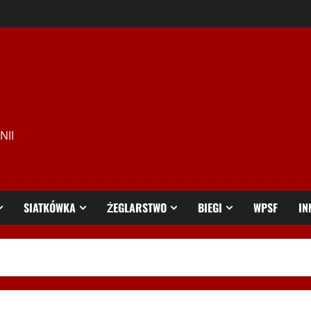
NII
SIATKÓWKA
ŻEGLARSTWO
BIEGI
WPSF
IN