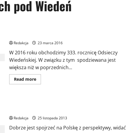
ch pod Wiedeń
Polonijny Komitet Obchodów Odsieczy Wiedeńskiej
Redakcja
23 marca 2016
W 2016 roku obchodzimy 333. rocznicę Odsieczy
Wiedeńskiej. W związku z tym spodziewana jest
większa niż w poprzednich...
Dowiedz
Read more
się
więcej
o
Polonijny
Komitet
TEAM330 uskrzydleni husarzy XXI wieku – Biegu Odsieczy
Obchodów
Odsieczy
Wiedeńskiej
Wiedeńskiej
Redakcja
25 listopada 2013
Dobrze jest spojrzeć na Polskę z perspektywy, widać