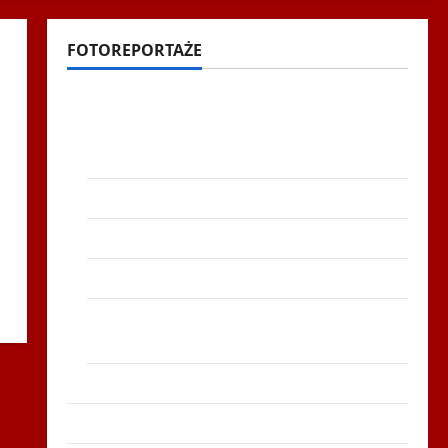
FOTOREPORTAŻE
Filmy na Youtube
Polonijne Mistrzostwa w Siatkówce –
Gliwce 2014
XI ŚLIP – Karkonosze 2014 w TVP Polonia
Bieg po Serce Zbója Szczrka – ZIMA
XVI ŚLIP – Kielce 2013
Siatkówka – Andrychów 2012 w TVP
Polonia
Bieg po Serce Zboja Szczyrka – LATO
Biegi i rekreacja