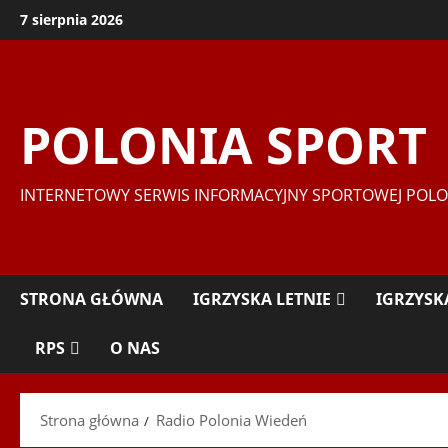
Przejdź
7 sierpnia 2026
do
treści
POLONIA SPORT
INTERNETOWY SERWIS INFORMACYJNY SPORTOWEJ POLO
STRONA GŁÓWNA
IGRZYSKA LETNIE
IGRZYSK
RPS
O NAS
Strona główna
Radio Polonia Wiedeń