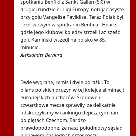
spotkaniu Benfiki z Sankt Gallen (5:0) w
drugiej rundzie el. Ligi Europy, notując asystę
przy golu Vangelisa Pavlidisa. Teraz Polak był
rezerwowym w spotkaniu Benfica - Hearts,
gdzie jego klubowi koledzy strzelili aż sześć
goli. Kamiński wszedł na boisko w 85.
minucie.
Aleksander Bernard
Robi się bardzo gorąco. Tak wygląda
ranking UEFA po meczach polskich drużyn
Dwie wygrane, remis i dwie porażki. To
bilans polskich drużyn w tej kolejce eliminacji
europejskich pucharów. Środowe i
czwartkowe mecze sprawiły, że delikatnie
odskoczyliśmy w rankingu depczącym nam
po piętach Czechom. Bardzo
prawdopodobne, że nasz południowy sąsiad
niebawem nas jednak przeskoczy.