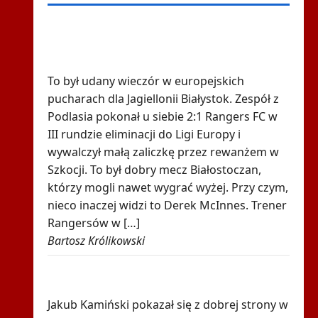
Kuriozalne słowa trenera Rangers po
meczu z Jagiellonią. "To nie brak
szacunku"
To był udany wieczór w europejskich
pucharach dla Jagiellonii Białystok. Zespół z
Podlasia pokonał u siebie 2:1 Rangers FC w
III rundzie eliminacji do Ligi Europy i
wywalczył małą zaliczkę przez rewanżem w
Szkocji. To był dobry mecz Białostoczan,
którzy mogli nawet wygrać wyżej. Przy czym,
nieco inaczej widzi to Derek McInnes. Trener
Rangersów w […]
Bartosz Królikowski
Było 4:1, gdy Kamiński wszedł na boisko w
85. minucie. Nagle padły dwa gole
Jakub Kamiński pokazał się z dobrej strony w