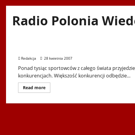
Radio Polonia Wie
Igrzyska Letnie
Słupsk 2007
Wszyskie
XIII Światowe Igrzyska Polonijne – Słupsk 2007
Redakcja
28 kwietnia 2007
Ponad tysiąc sportowców z całego świata przyjedzie 
konkurencjach. Większość konkurencji odbędzie...
Dowiedz
Read more
się
więcej
o
XIII
Światowe
Igrzyska
Polonijne
–
Słupsk
2007