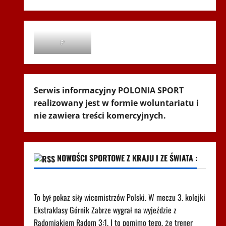
P
Serwis informacyjny POLONIA SPORT
realizowany jest w formie woluntariatu i
nie zawiera treści komercyjnych.
NOWOŚCI SPORTOWE Z KRAJU I ZE ŚWIATA :
Pudło sezonu i cztery gole. Co za mecz w Radomiu
To był pokaz siły wicemistrzów Polski. W meczu 3. kolejki
Ekstraklasy Górnik Zabrze wygrał na wyjeździe z
Radomiakiem Radom 3:1. I to pomimo tego, że trener