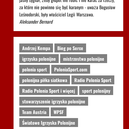
jasny sygnał, żeby głupot nie robić i nie karać za rzeczy,
za które nie powinno się być karanym - uważa Bogusław
Leśnodorski, były właściciel Legii Warszawa.
Aleksander Bernard
Andrzej Kempa
Bieg po Serce
igrzyska polonijne
mistrzostwa polonijne
polonia sport
PoloniaSport.com
polonijna piłka siatkowa
Radio Polonia Sport
Radio Polonia Sport i więcej
sport polonijny
stowarzyszenie igrzyska polonijne
Team Austria
WPSF
Światowe Igrzyska Polonijne