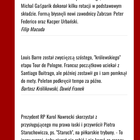
Michal Gašparik dokonał kilku rotacji w podstawowym
składzie. Formą błysnęli nowi zawodnicy Zabrzan: Peter
Federico oraz Kacper Urbański.
Filip Macuda
Uciekał 37 kilometrów i go nie złapano. Popis na
"królewskim" etapie Tour de Pologne
Louis Barre został zwycięzcą szóstego, "królewskiego"
etapu Tour de Pologne. Francuz początkowo uciekał z
Santiago Buitrago, ale później zostawił go i sam pomknął
do mety. Peleton podkręcił tempo za późno.
Bartosz Królikowski, Dawid Franek
Leśnodorski jednoznacznie komentuje decyzję
Nawrockiego
Prezydent RP Karol Nawrocki skorzystał z
przysługującego mu prawa łaski i przywrócił Piotra
Staruchowicza, ps. "Staruch", na piłkarskie trybuny. - To