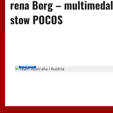
rena Borg – multimedal
stow POCOS
Igrzyska Letnie
RadioPoloniaSport
ŚLĄSK 2015
Wszyskie