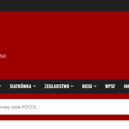
NII
SIATKÓWKA
ŻEGLARSTWO
BIEGI
WPSF
IN
norowy stow POCOS