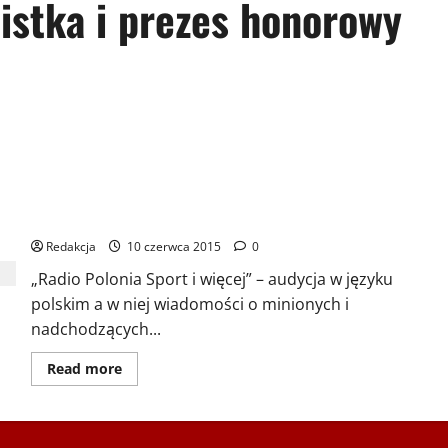
istka i prezes honorowy
Radio Polonia Sport i więcej – 2015.06.10 – Goście Letnich
Igrzysk Polonijnych Śląsk 2015 Edward Dewucki, Irena Borg,
Adam Turczyński
Redakcja
10 czerwca 2015
0
„Radio Polonia Sport i więcej” – audycja w języku
polskim a w niej wiadomości o minionych i
nadchodzących...
Dowiedz
Read more
się
więcej
o
Radio
Polonia