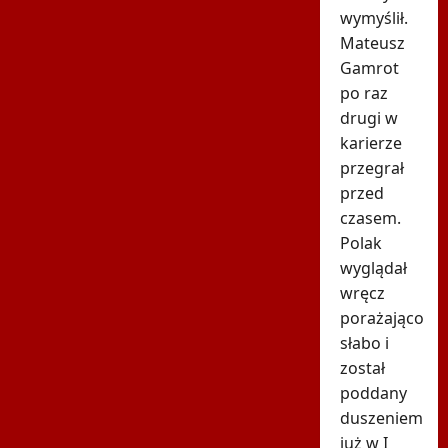
wymyślił.
Mateusz
Gamrot
po raz
drugi w
karierze
przegrał
przed
czasem.
Polak
wyglądał
wręcz
porażająco
słabo i
został
poddany
duszeniem
już w I