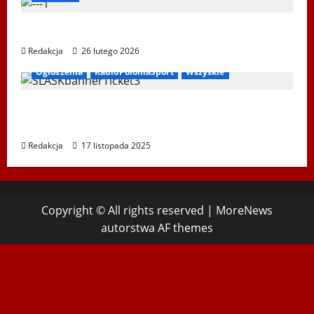
XIV Bieg Tropem Wilczym w Wiedniu
Redakcja
26 lutego 2026
Ogłoszenia
RadioPoloniaSport
Wszyskie
Koncert „ŚWIĘTA NOC” – Zespół PiT ŚLĄSK
im. St. Hadyny w Wiedniu – 15.12.2025
Redakcja
17 listopada 2025
Copyright © All rights reserved
|
MoreNews
autorstwa AF themes