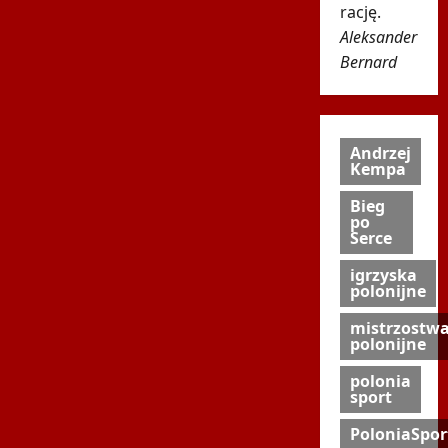
rację.
Aleksander
Bernard
Andrzej
Kempa
Bieg
po
Serce
igrzyska
polonijne
mistrzostw
polonijne
polonia
sport
PoloniaSpor