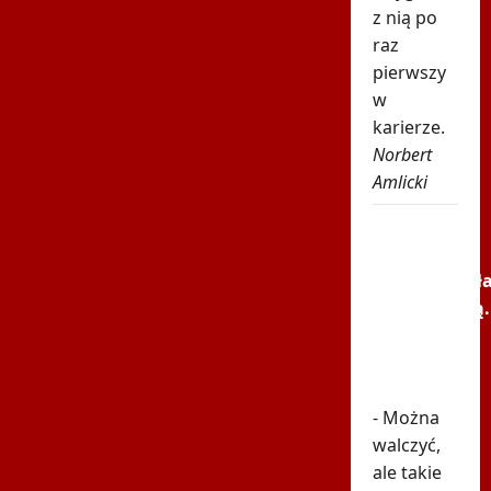
z nią po
raz
pierwszy
w
karierze.
Norbert
Amlicki
Tak
rywalka
potraktował
Niewiadomą.
Nagranie
pokazuje
prawdę
- Można
walczyć,
ale takie