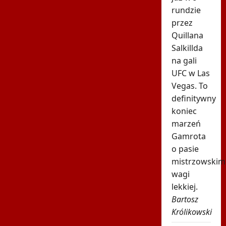
rundzie
przez
Quillana
Salkillda
na gali
UFC w Las
Vegas. To
definitywny
koniec
marzeń
Gamrota
o pasie
mistrzowskim
wagi
lekkiej.
Bartosz
Królikowski