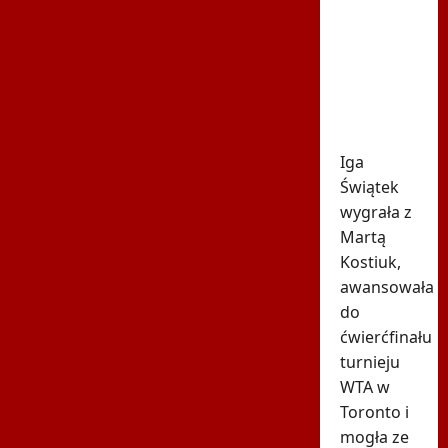
Świątek
poznała
kolejną
rywalkę
w
Toronto
Iga
Świątek
wygrała z
Martą
Kostiuk,
awansowała
do
ćwierćfinału
turnieju
WTA w
Toronto i
mogła ze