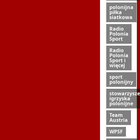
polonijna
piłka
siatkowa
Radio
Polonia
Sport
Radio
Polonia
Sport i
więcej
sport
polonijny
stowarzysze
igrzyska
polonijne
Team
Austria
WPSF