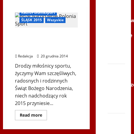
Youtube
Igrzyska Letnie
Polonijne
RadioPoloniaSport
Mistrzost
ŚLĄSK 2015
Wszyskie
w
Życzymy radosnych i
Siatkówce
rodzinnych Świąt Bożego
–
Narodzenia !
Gliwce
Redakcja
20 grudnia 2014
2014
Drodzy miłośnicy sportu,
XI ŚLIP
życzymy Wam szczęśliwych,
–
radosnych i rodzinnych
Karkonosz
Świąt Bożego Narodzenia,
2014 w
niech nadchodzący rok
TVP
2015 przyniesie...
Polonia
Dowiedz
Read more
Bieg
się
więcej
po
o
Życzymy