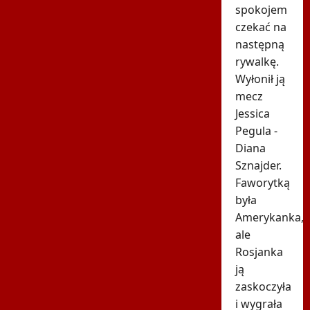
spokojem
czekać na
następną
rywalkę.
Wyłonił ją
mecz
Jessica
Pegula -
Diana
Sznajder.
Faworytką
była
Amerykanka,
ale
Rosjanka
ją
zaskoczyła
i wygrała