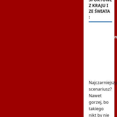
Z KRAJU I
ZE ŚWIATA
:
Szok i
niedowierzan
w Las
Vegas.
Mateusz
Gamrot
kompletnie
zniszczony
Najczarniejszy
scenariusz?
Nawet
gorzej, bo
takiego
nikt by nie