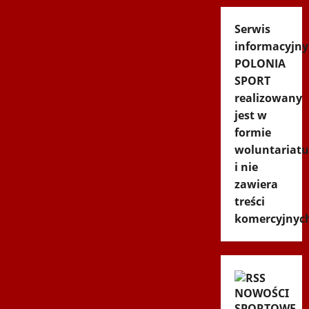
Serwis
informacyjny
POLONIA
SPORT
realizowany
jest w
formie
woluntariatu
i nie
zawiera
treści
komercyjnyc
NOWOŚCI
SPORTOWE