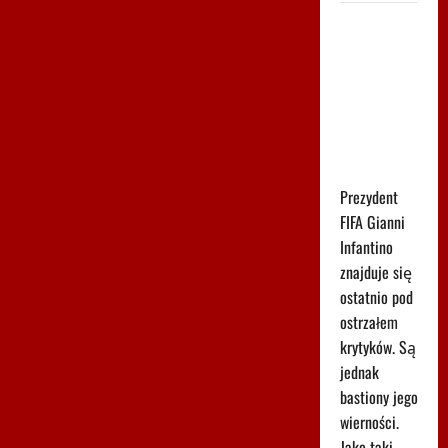
Tego
komunikatu
Argentyny
nikt się nie
spodziewał.
Chodzi o
Infantino
Prezydent
FIFA Gianni
Infantino
znajduje się
ostatnio pod
ostrzałem
krytyków. Są
jednak
bastiony jego
wierności.
Jako taki