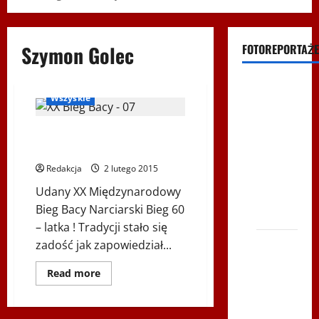
Szymon Golec
FOTOREPORTAŻE
Biegi Dudka
Biegi i rekreacja
Filmy na
Wszyskie
Youtube
Polonijne
Udany XX Międzynarodowy Bieg
Mistrzostwa
Bacy Narciarski Bieg 60 – latka
w
Redakcja
2 lutego 2015
Siatkówce
Udany XX Międzynarodowy
– Gliwce
Bieg Bacy Narciarski Bieg 60
2014
– latka ! Tradycji stało się
XI ŚLIP
zadość jak zapowiedział...
–
Dowiedz
Read more
Karkonosze
się
więcej
2014 w
o
Udany
TVP