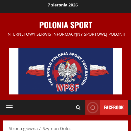
Przejdź
7 sierpnia 2026
do
treści
POLONIA SPORT
INTERNETOWY SERWIS INFORMACYJNY SPORTOWEJ POLONII
FACEBOOK
Menu
główne
Strona główna
Szymon Golec