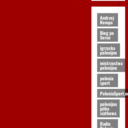
Andrzej
Kempa
Bieg po
Serce
igrzyska
polonijne
mistrzostwa
polonijne
polonia
sport
PoloniaSport.
polonijna
piłka
siatkowa
Radio