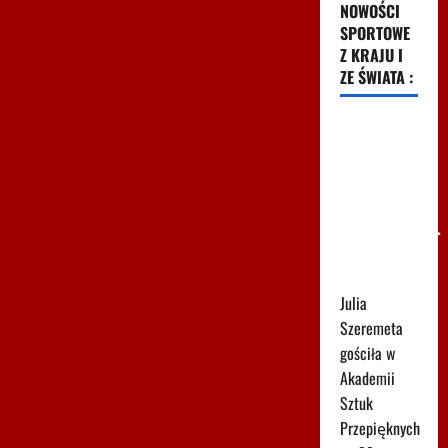
NOWOŚCI
SPORTOWE
Z KRAJU I
ZE ŚWIATA :
Tak
Szeremeta
zaczęła
mówić o
Lewandowskim.
Krótko i
konkretnie
Julia
Szeremeta
gościła w
Akademii
Sztuk
Przepięknych