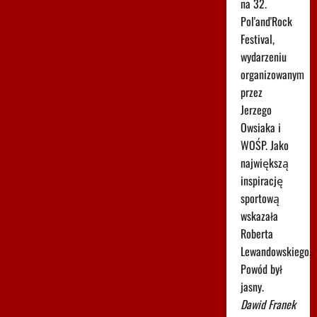
na 32.
Pol'and'Rock
Festival,
wydarzeniu
organizowanym
przez
Jerzego
Owsiaka i
WOŚP. Jako
największą
inspirację
sportową
wskazała
Roberta
Lewandowskiego.
Powód był
jasny.
Dawid Franek