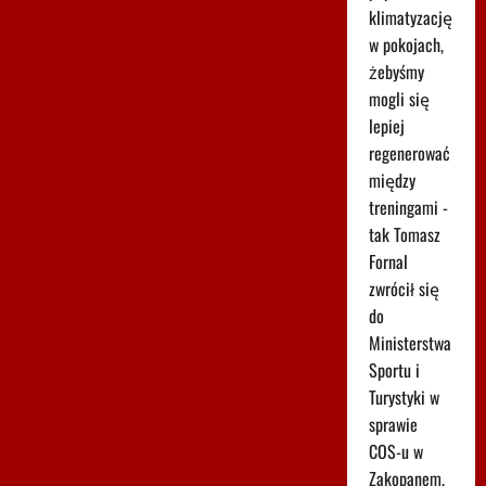
klimatyzację
w pokojach,
żebyśmy
mogli się
lepiej
regenerować
między
treningami -
tak Tomasz
Fornal
zwrócił się
do
Ministerstwa
Sportu i
Turystyki w
sprawie
COS-u w
Zakopanem.