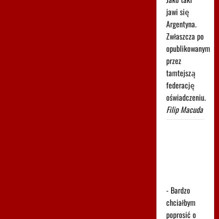
jawi się
Argentyna.
Zwłaszcza po
opublikowanym
przez
tamtejszą
federację
oświadczeniu.
Filip Macuda
Głośny apel
Fornala do
ministerstwa.
Błyskawiczna
reakcja
- Bardzo
chciałbym
poprosić o