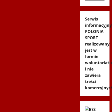
Serwis
informacyjny
POLONIA
SPORT
realizowany
jest w
formie
woluntariatu
i nie
zawiera
treści
komercyjnyc