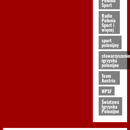
Polonia
Sport
Radio
Polonia
Sport i
więcej
sport
polonijny
stowarzyszenie
igrzyska
polonijne
Team
Austria
WPSF
Światowe
Igrzyska
Polonijne