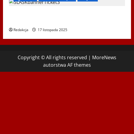
Koncert „ŚWIĘTA NOC” – Zespół PiT ŚLĄSK im. St.
Hadyny w Wiedniu – 15.12.2025
Redakcja
17 listopada 2025
Copyright © All rights reserved
|
MoreNews
autorstwa AF themes