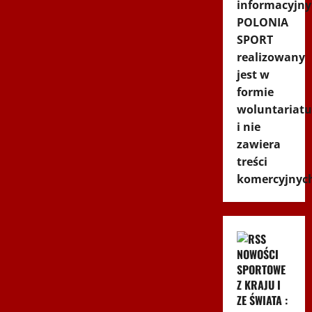
informacyjny
POLONIA
SPORT
realizowany
jest w
formie
woluntariatu
i nie
zawiera
treści
komercyjnyc
NOWOŚCI
SPORTOWE
Z KRAJU I
ZE ŚWIATA :