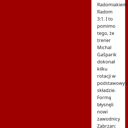
Radomiakiem
Radom
3:1. I to
pomimo
tego, że
trener
Michal
Gašparik
dokonał
kilku
rotacji w
podstawowy
składzie.
Formą
błysnęli
nowi
zawodnicy
Zabrzan: