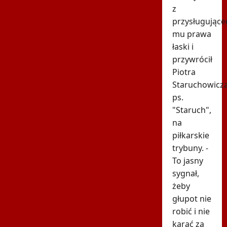
z
przysługujące
mu prawa
łaski i
przywrócił
Piotra
Staruchowicza
ps.
"Staruch",
na
piłkarskie
trybuny. -
To jasny
sygnał,
żeby
głupot nie
robić i nie
karać za