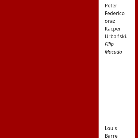
Peter
Federico
oraz
Kacper
Urbański.
Filip
Macuda
Uciekał 37
kilometrów
i go nie
złapano.
Popis na
"królewskim"
etapie Tour
de Pologne
Louis
Barre