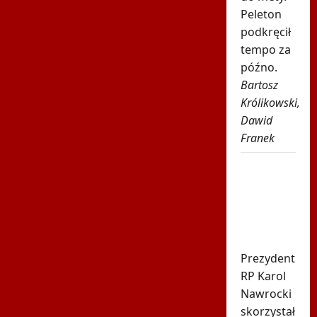
Peleton
podkręcił
tempo za
późno.
Bartosz
Królikowski,
Dawid
Franek
Leśnodorski
jednoznacznie
komentuje
decyzję
Nawrockiego
Prezydent
RP Karol
Nawrocki
skorzystał