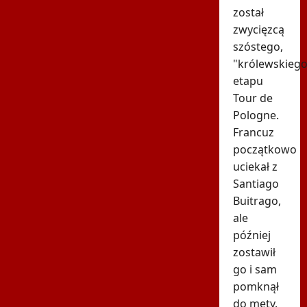
został
zwycięzcą
szóstego,
"królewskiego
etapu
Tour de
Pologne.
Francuz
początkowo
uciekał z
Santiago
Buitrago,
ale
później
zostawił
go i sam
pomknął
do mety.