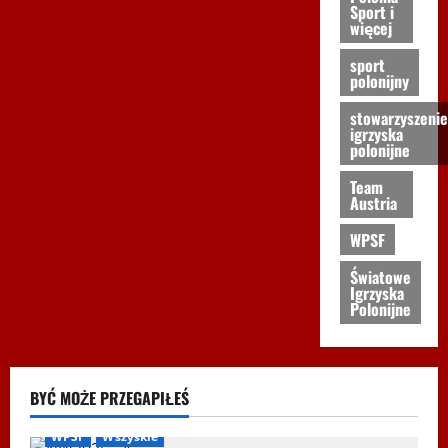
Sport i
więcej
sport
polonijny
stowarzyszenie
igrzyska
polonijne
Team
Austria
WPSF
Światowe
Igrzyska
Polonijne
BYĆ MOŻE PRZEGAPIŁEŚ
Biegi i rekreacja
Inne
Nordic Walking
Ogłoszenia
WPSF
Wszyskie