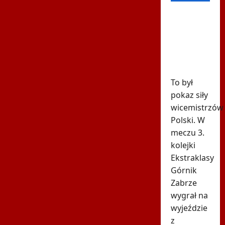
Pudło
sezonu i
cztery gole.
Co za mecz
w Radomiu
To był
pokaz siły
wicemistrzów
Polski. W
meczu 3.
kolejki
Ekstraklasy
Górnik
Zabrze
wygrał na
wyjeździe
z