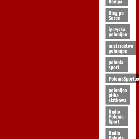
Kempa
Bieg po
Serce
igrzyska
polonijne
mistrzostwa
polonijne
polonia
sport
PoloniaSport.
polonijna
piłka
siatkowa
Radio
Polonia
Sport
Radio
Polonia