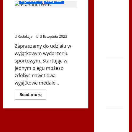
Ogłoszenia
Wszyskie
Youtube
Polonijne
HUSSAR RUN and
Mistrzostwa
INDEPENDENCE RUN w Wiedniu
w
– 26.11.2023, g.13:00
Siatkówce
Redakcja
3 listopada 2023
– Gliwce
Zapraszamy do udziału w
2014
wyjątkowym wydarzeniu
sportowym. Startując w
XI ŚLIP
jednym biegu możesz
–
zdobyć nawet dwa
Karkonosze
wyjątkowe medale...
2014 w
TVP
Dowiedz
Read more
się
Polonia
więcej
o
HUSSAR
Bieg po
RUN
and
Serce
INDEPENDENCE
RUN
Zbója
w