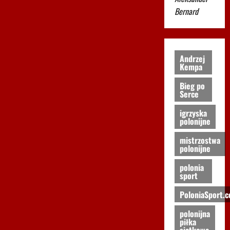
Bernard
Andrzej
Kempa
Bieg po
Serce
igrzyska
polonijne
mistrzostwa
polonijne
polonia
sport
PoloniaSport.
polonijna
piłka
siatkowa