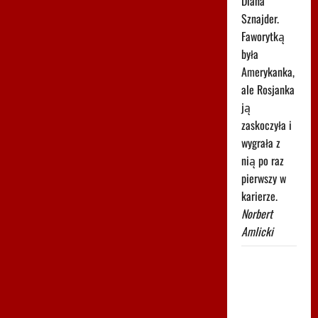
Diana
Sznajder.
Faworytką
była
Amerykanka,
ale Rosjanka
ją
zaskoczyła i
wygrała z
nią po raz
pierwszy w
karierze.
Norbert
Amlicki
Tak rywalka
potraktowała
Niewiadomą.
Nagranie