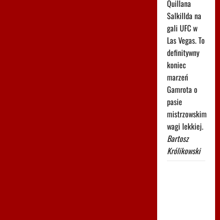
Quillana
Salkillda na
gali UFC w
Las Vegas. To
definitywny
koniec
marzeń
Gamrota o
pasie
mistrzowskim
wagi lekkiej.
Bartosz
Królikowski
Świątek
poznała
kolejną
rywalkę w
Toronto