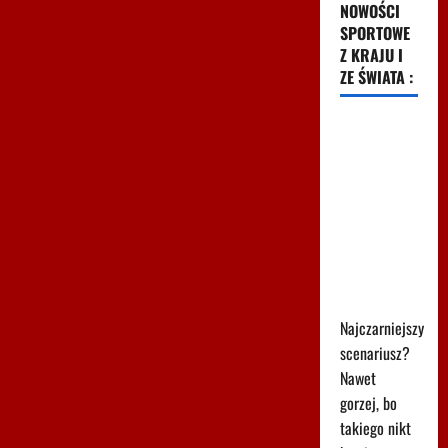
NOWOŚCI
SPORTOWE
Z KRAJU I
ZE ŚWIATA :
Szok i
niedowierzanie
w Las
Vegas.
Mateusz
Gamrot
kompletnie
zniszczony
Najczarniejszy
scenariusz?
Nawet
gorzej, bo
takiego nikt