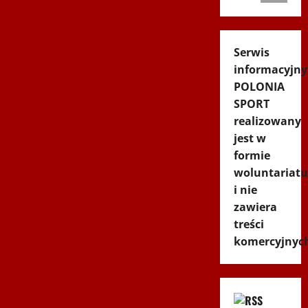
Serwis
informacyjny
POLONIA
SPORT
realizowany
jest w
formie
woluntariatu
i nie
zawiera
treści
komercyjnyc