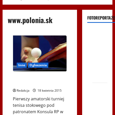
www.polonia.sk
FOTOREPORTAŻE
Filmy na
Youtube
Polonijne
Mistrzostwa
w
Siatkówce
Inne
Ogłoszenia
– Gliwce
2014
Amatorski Turniej Gry w Tenisa
Stołowego
XI ŚLIP
Redakcja
18 kwietnia 2015
–
Pierwszy amatorski turniej
Karkonosze
tenisa stołowego pod
2014 w
patronatem Konsula RP w
TVP