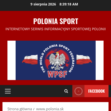
Przejdź
9 sierpnia 2026
8:39:18 AM
do
treści
POLONIA SPORT
INTERNETOWY SERWIS INFORMACYJNY SPORTOWEJ POLONII
FACEBOOK
Menu
główne
Strona główna
www.polonia.sk