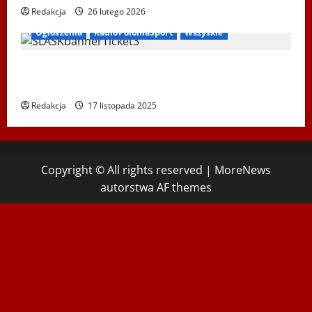
Redakcja
26 lutego 2026
Ogłoszenia
RadioPoloniaSport
Wszyskie
Koncert „ŚWIĘTA NOC” – Zespół PiT ŚLĄSK im. St.
Hadyny w Wiedniu – 15.12.2025
Redakcja
17 listopada 2025
Copyright © All rights reserved
|
MoreNews
autorstwa AF themes