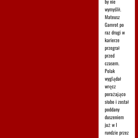
by nie
wymyślił.
Mateusz
Gamrot po
raz drugi w
karierze
przegrał
przed
czasem.
Polak
wyglądał
wręcz
porażająco
słabo i został
poddany
duszeniem
już w I
rundzie przez