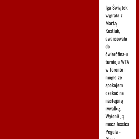
Iga Świątek
wygrała z
Martą
Kostiuk,
awansowała
do
ćwierćfinału
turnieju WTA
w Toronto i
mogła ze
spokojem
czekać na
następną
rywalkę.
Wyłonił ją
mecz Jessica
Pegula -