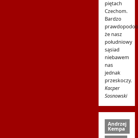
piętach
Czechom.
Bardzo
prawdopodob
że nasz
południowy
sąsiad
niebawem
nas
jednak
przeskoczy.
Kacper
Sosnowski
Andrzej
Kempa