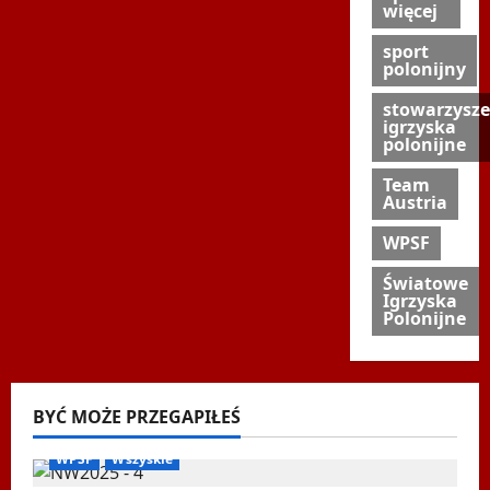
więcej
sport
polonijny
stowarzysze
igrzyska
polonijne
Team
Austria
WPSF
Światowe
Igrzyska
Polonijne
BYĆ MOŻE PRZEGAPIŁEŚ
Biegi i rekreacja
Inne
Nordic Walking
Ogłoszenia
WPSF
Wszyskie