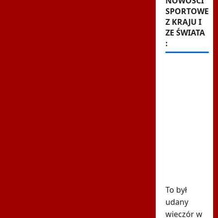
NOWOŚCI
SPORTOWE
Z KRAJU I
ZE ŚWIATA
:
Kuriozalne
słowa
trenera
Rangers
po meczu
z
Jagiellonią.
"To nie
brak
szacunku"
To był
udany
wieczór w