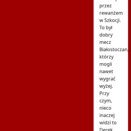
przez
rewanżem
w Szkocji.
To był
dobry
mecz
Białostoczan,
którzy
mogli
nawet
wygrać
wyżej.
Przy
czym,
nieco
inaczej
widzi to
Derek