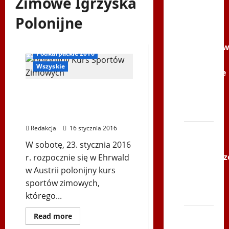
Zimowe Igrzyska
Filmy na
Youtube
Polonijne
Igrzyska Zimowe
Polonijne
Ogłoszenia
Mistrzost
Podkarpackie 2016
w
Wszyskie
Siatkówce
–
Już za tydzień rozpoczyna
Gliwce
się KURS SPORTÒW
2014
ZIMOWYCH
Redakcja
16 stycznia 2016
XI ŚLIP
–
W sobotę, 23. stycznia 2016
Karkonosz
r. rozpocznie się w Ehrwald
2014 w
w Austrii polonijny kurs
TVP
sportów zimowych,
Polonia
którego...
Igrzyska Zimowe
Inne
Ogłoszenia
Bieg
Dowiedz
Read more
się
Podkarpackie 2016
po