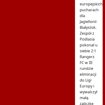
europejskich
pucharach
dla
Jagiellonii
Białystok.
Zespół z
Podlasia
pokonał u
siebie 2:1
Rangers
FC w III
rundzie
eliminacji
do Ligi
Europy i
wywalczył
małą
zaliczkę