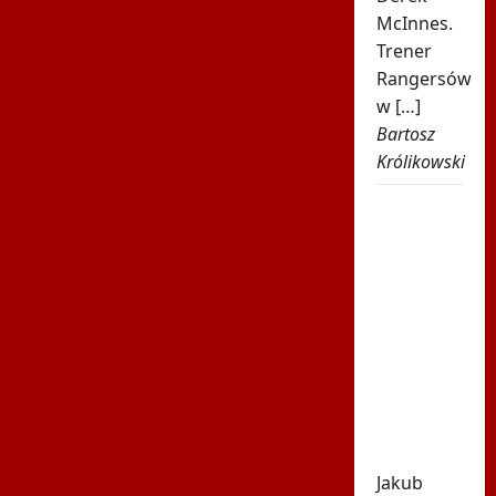
McInnes.
Trener
Rangersów
w […]
Bartosz
Królikowski
Było 4:1,
gdy
Kamiński
wszedł
na boisko
w 85.
minucie.
Nagle
padły
dwa gole
Jakub