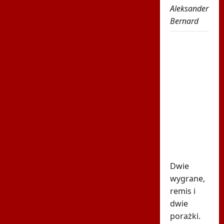
Aleksander
Bernard
Robi się
bardzo
gorąco.
Tak
wygląda
ranking
UEFA po
meczach
polskich
drużyn
Dwie
wygrane,
remis i
dwie
porażki.