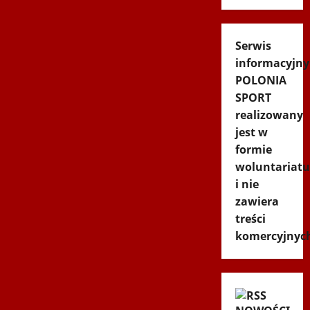
Serwis
informacyjny
POLONIA
SPORT
realizowany
jest w
formie
woluntariatu
i nie
zawiera
treści
komercyjnyc