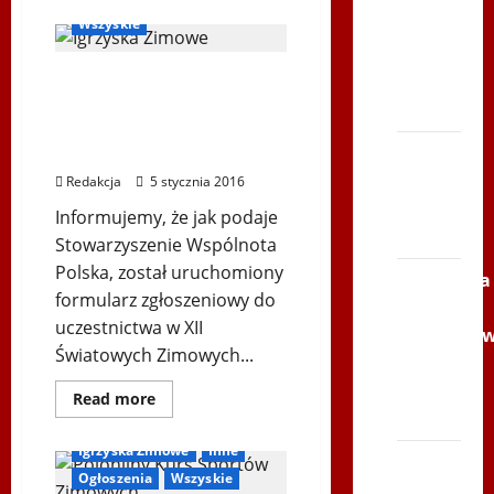
więcej
o
Wszyskie
Serce
Już
za
Zbója
tydzień
Rejestracja na XII
rozpoczyna
Szczrka
się
Światowe Zimowe
– ZIMA
KURS
SPORTÒW
Igrzyska Polonijne –
ZIMOWYCH
Podkarpackie 2016
XVI
ŚLIP –
Redakcja
5 stycznia 2016
Kielce
Informujemy, że jak podaje
2013
Stowarzyszenie Wspólnota
Polska, został uruchomiony
Siatkówka
formularz zgłoszeniowy do
–
uczestnictwa w XII
Andrychó
Światowych Zimowych...
2012 w
TVP
Dowiedz
Read more
się
Polonia
więcej
o
Igrzyska Zimowe
Inne
Rejestracja
Bieg
na
Ogłoszenia
Wszyskie
po
XII