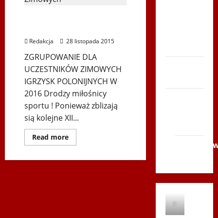
Światowe
Serce
Zimowe
POLONIJNY KURS
Igrzyska
Zboja
Polonijne
SPORTÒW ZIMOWYCH
–
Szczyrka
Podkarpackie
Redakcja
28 listopada 2015
2016
– LATO
ZGRUPOWANIE DLA
Biegi i
UCZESTNIKÓW ZIMOWYCH
rekreacja
IGRZYSK POLONIJNYCH W
2016 Drodzy miłośnicy
Siatkówka
sportu ! Ponieważ zblizają
Gliwice
sią kolejne XII...
2014
Dowiedz
Read more
się
Andrychó
więcej
2012
o
POLONIJNY
KURS
SPORTÒW
ZIMOWYCH
P