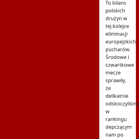
To bilans
polskich
drużyn w
tej kolejce
eliminacji
europejskich
pucharów.
Środowe i
czwartkowe
mecze
sprawiły,
że
delikatnie
odskoczyliśm
w
rankingu
depczącym
nam po