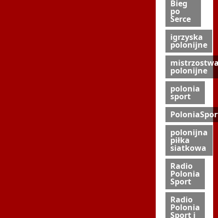
Bieg
po
Serce
igrzyska
polonijne
mistrzostw
polonijne
polonia
sport
PoloniaSpor
polonijna
piłka
siatkowa
Radio
Polonia
Sport
Radio
Polonia
Sport i