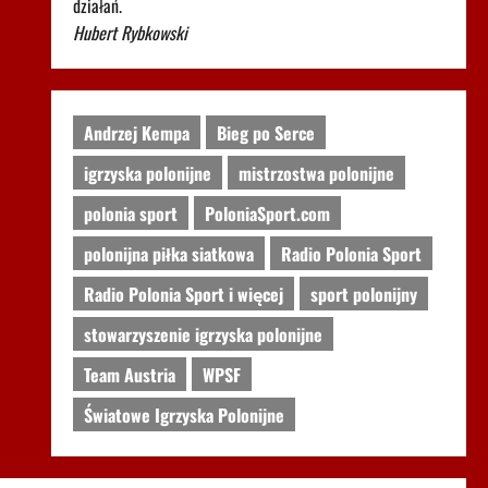
działań.
Hubert Rybkowski
Andrzej Kempa
Bieg po Serce
igrzyska polonijne
mistrzostwa polonijne
polonia sport
PoloniaSport.com
polonijna piłka siatkowa
Radio Polonia Sport
Radio Polonia Sport i więcej
sport polonijny
stowarzyszenie igrzyska polonijne
Team Austria
WPSF
Światowe Igrzyska Polonijne