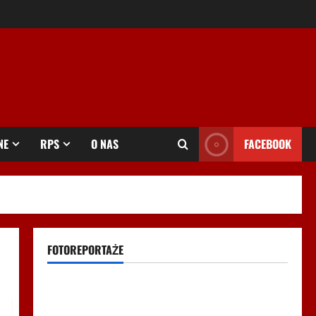
NE
RPS
O NAS
FACEBOOK
FOTOREPORTAŻE
Filmy na Youtube
Polonijne Mistrzostwa w Siatkówce – Gliwce 2014