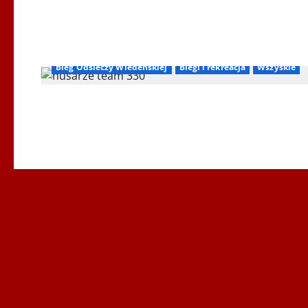
Bieg Odsieczy Wiedeńskiej
Biegi i rekreacja
Wszyskie