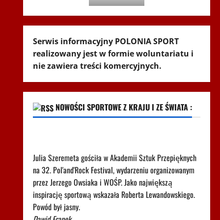
Serwis informacyjny POLONIA SPORT
realizowany jest w formie woluntariatu i
nie zawiera treści komercyjnych.
NOWOŚCI SPORTOWE Z KRAJU I ZE ŚWIATA :
Tak Szeremeta zaczęła mówić o Lewandowskim.
Krótko i konkretnie
Julia Szeremeta gościła w Akademii Sztuk Przepięknych
na 32. Pol'and'Rock Festival, wydarzeniu organizowanym
przez Jerzego Owsiaka i WOŚP. Jako największą
inspirację sportową wskazała Roberta Lewandowskiego.
Powód był jasny.
Dawid Franek