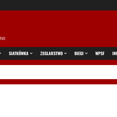
NII
SIATKÓWKA
ŻEGLARSTWO
BIEGI
WPSF
IN