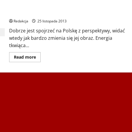
TEAM330 uskrzydleni husarzy XXI wieku – Biegu Odsieczy
Wiedeńskiej
Redakcja
25 listopada 2013
Dobrze jest spojrzeć na Polskę z perspektywy, widać
wtedy jak bardzo zmienia się jej obraz. Energia
tkwiąca...
Dowiedz
Read more
się
więcej
o
TEAM330
uskrzydleni
husarzy
XXI
wieku
–
Biegu
Odsieczy
Wiedeńskiej