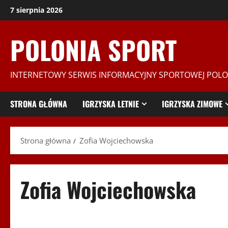
Przejdź
7 sierpnia 2026
do
treści
POLONIA SPORT
INTERNETOWY SERWIS INFORMACYJNY SPORTOWEJ POLO
STRONA GŁÓWNA
IGRZYSKA LETNIE
IGRZYSKA ZIMOWE
Strona główna
Zofia Wojciechowska
Zofia Wojciechowska