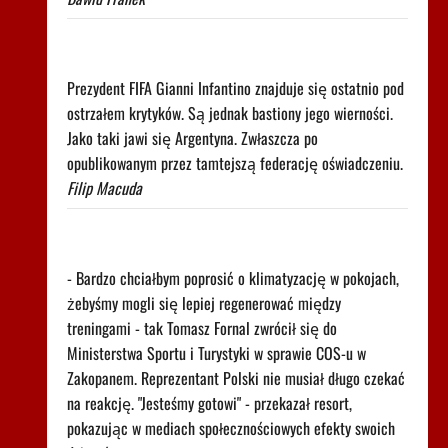
Tego komunikatu Argentyny nikt się nie spodziewał.
Chodzi o Infantino
Prezydent FIFA Gianni Infantino znajduje się ostatnio pod
ostrzałem krytyków. Są jednak bastiony jego wierności.
Jako taki jawi się Argentyna. Zwłaszcza po
opublikowanym przez tamtejszą federację oświadczeniu.
Filip Macuda
Głośny apel Fornala do ministerstwa. Błyskawiczna
reakcja
- Bardzo chciałbym poprosić o klimatyzację w pokojach,
żebyśmy mogli się lepiej regenerować między
treningami - tak Tomasz Fornal zwrócił się do
Ministerstwa Sportu i Turystyki w sprawie COS-u w
Zakopanem. Reprezentant Polski nie musiał długo czekać
na reakcję. "Jesteśmy gotowi" - przekazał resort,
pokazując w mediach społecznościowych efekty swoich