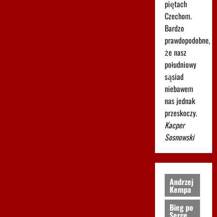
piętach
Czechom.
Bardzo
prawdopodobne,
że nasz
południowy
sąsiad
niebawem
nas jednak
przeskoczy.
Kacper
Sosnowski
Andrzej
Kempa
Bieg po
Serce