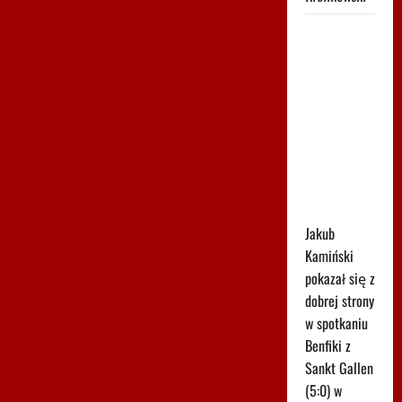
Było 4:1,
gdy
Kamiński
wszedł na
boisko w
85.
minucie.
Nagle padły
dwa gole
Jakub
Kamiński
pokazał się z
dobrej strony
w spotkaniu
Benfiki z
Sankt Gallen
(5:0) w