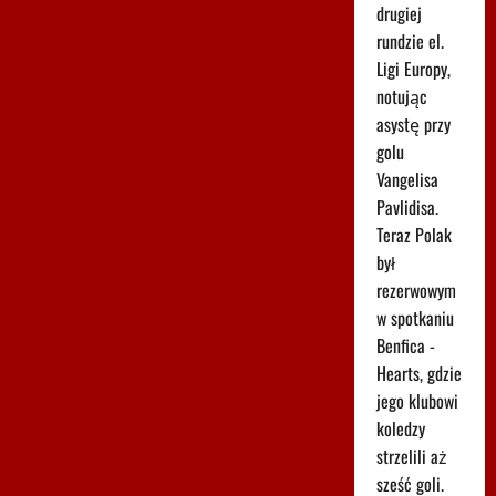
drugiej
rundzie el.
Ligi Europy,
notując
asystę przy
golu
Vangelisa
Pavlidisa.
Teraz Polak
był
rezerwowym
w spotkaniu
Benfica -
Hearts, gdzie
jego klubowi
koledzy
strzelili aż
sześć goli.