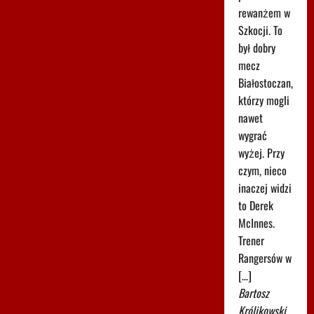
rewanżem w
Szkocji. To
był dobry
mecz
Białostoczan,
którzy mogli
nawet
wygrać
wyżej. Przy
czym, nieco
inaczej widzi
to Derek
McInnes.
Trener
Rangersów w
[…]
Bartosz
Królikowski