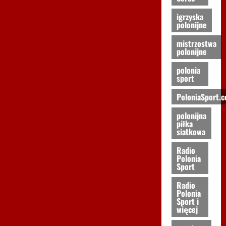
igrzyska
polonijne
mistrzostwa
polonijne
polonia
sport
PoloniaSport.
polonijna
piłka
siatkowa
Radio
Polonia
Sport
Radio
Polonia
Sport i
więcej