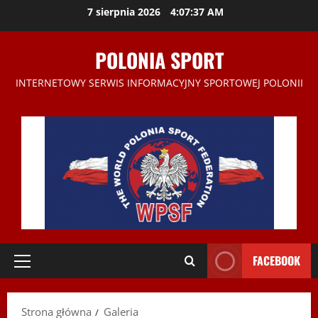
Przejdź
7 sierpnia 2026
4:07:38 AM
do
treści
POLONIA SPORT
INTERNETOWY SERWIS INFORMACYJNY SPORTOWEJ POLONII
FACEBOOK
Menu
główne
Strona główna
Galeria