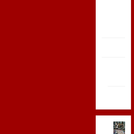
Bieg po
Serce
Zboja
Szczyrka
– LATO
Biegi i
rekreacja
Siatkówka
Gliwice
2014
Andrychów
2012