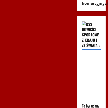
komercyjnyc
NOWOŚCI
SPORTOWE
Z KRAJU I
ZE ŚWIATA :
Kuriozalne
słowa
trenera
Rangers po
meczu z
Jagiellonią.
"To nie brak
szacunku"
To był udany