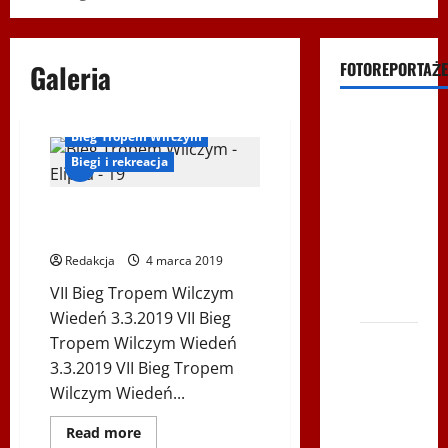
Galeria
FOTOREPORTAŻE
Filmy na
Bieg Tropem Wilczym
Youtube
Biegi i rekreacja
Polonijne
Mistrzostwa
Fotoreportaż z Biegu Tropem
w
Wilczym w Wiedniu 2019
Siatkówce
Redakcja
4 marca 2019
– Gliwce
VII Bieg Tropem Wilczym
2014
Wiedeń 3.3.2019 VII Bieg
XI ŚLIP
Tropem Wilczym Wiedeń
–
3.3.2019 VII Bieg Tropem
Karkonosze
Wilczym Wiedeń...
2014 w
Dowiedz
Read more
TVP
się