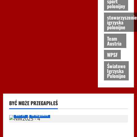
sport
polonijny
stowarzyszenie
igrzyska
polonijne
Team
Austria
WPSF
Światowe
Igrzyska
Polonijne
BYĆ MOŻE PRZEGAPIŁEŚ
Biegi i rekreacja
Inne
Nordic Walking
Ogłoszenia
WPSF
Wszyskie
Mistrzostwa Europy Nordic Walking ENWO 2026 –