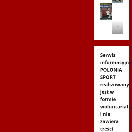
P
Serwis
informacyjny
POLONIA
SPORT
realizowany
jest w
formie
woluntariatu
i nie
zawiera
treści