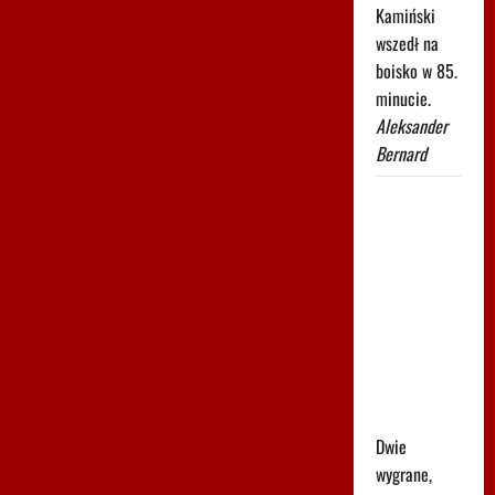
Kamiński
wszedł na
boisko w 85.
minucie.
Aleksander
Bernard
Robi się
bardzo
gorąco. Tak
wygląda
ranking
UEFA po
meczach
polskich
drużyn
Dwie
wygrane,