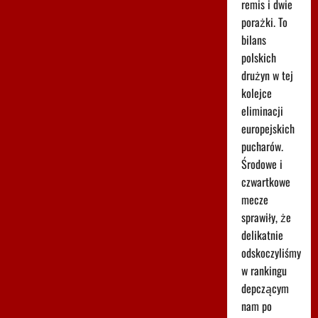
remis i dwie
porażki. To
bilans
polskich
drużyn w tej
kolejce
eliminacji
europejskich
pucharów.
Środowe i
czwartkowe
mecze
sprawiły, że
delikatnie
odskoczyliśmy
w rankingu
depczącym
nam po