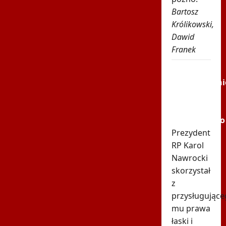
Bartosz
Królikowski,
Dawid
Franek
Leśnodorski
jednoznaczni
komentuje
decyzję
Nawrockiego
Prezydent
RP Karol
Nawrocki
skorzystał
z
przysługujące
mu prawa
łaski i