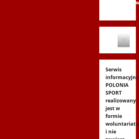
Andrychó
2012
P
Serwis
informacyjny
POLONIA
SPORT
realizowany
jest w
formie
woluntariatu
i nie