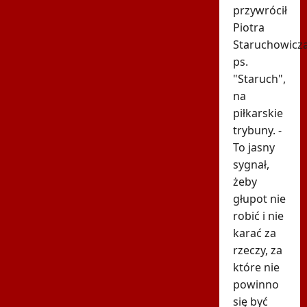
przywrócił
Piotra
Staruchowicza
ps.
"Staruch",
na
piłkarskie
trybuny. -
To jasny
sygnał,
żeby
głupot nie
robić i nie
karać za
rzeczy, za
które nie
powinno
się być