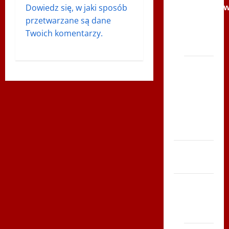
Andrychó
p
Dowiedz się, w jaki sposób
2012 w
przetwarzane są dane
i
TVP
Twoich komentarzy.
Polonia
s
Bieg
y
po
Serce
Zboja
Szczyrka
– LATO
Biegi i
rekreacja
Siatkówka
Gliwice
2014