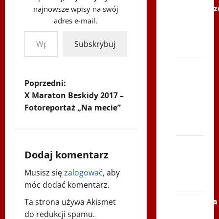
Karkonosz
najnowsze wpisy na swój
2014 w
adres e-mail.
Wpisz swój adres e-mail…
TVP
Subskrybuj
Polonia
Bieg
po
Z
Poprzedni:
Serce
X Maraton Beskidy 2017 –
Zbója
o
Fotoreportaż „Na mecie”
Szczrka
b
– ZIMA
a
XVI
Dodaj komentarz
ŚLIP –
c
Kielce
Musisz się
zalogować
, aby
2013
z
móc dodać komentarz.
Siatkówka
Ta strona używa Akismet
w
–
do redukcji spamu.