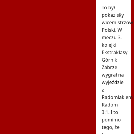
To był
pokaz siły
wicemistrzów
Polski. W
meczu 3.
kolejki
Ekstraklasy
Górnik
Zabrze
wygrał na
wyjeździe
z
Radomiakiem
Radom
3:1. I to
pomimo
tego, że