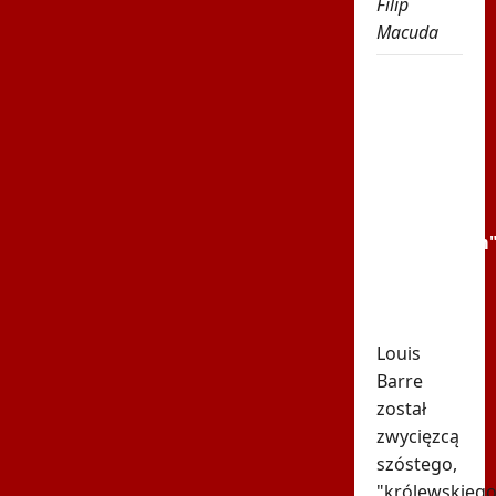
Filip
Macuda
Uciekał
37
kilometrów
i go nie
złapano.
Popis na
"królewskim
etapie
Tour de
Pologne
Louis
Barre
został
zwycięzcą
szóstego,
"królewskiego