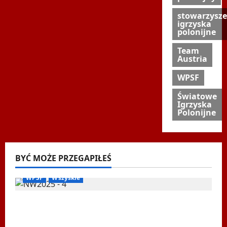
stowarzysze
igrzyska
polonijne
Team
Austria
WPSF
Światowe
Igrzyska
Polonijne
BYĆ MOŻE PRZEGAPIŁEŚ
Biegi i rekreacja
Inne
Nordic Walking
Ogłoszenia
WPSF
Wszyskie
Mistrzostwa Europy Nordic Walking ENWO
2026 – sportowe święto w sercu Podlasia