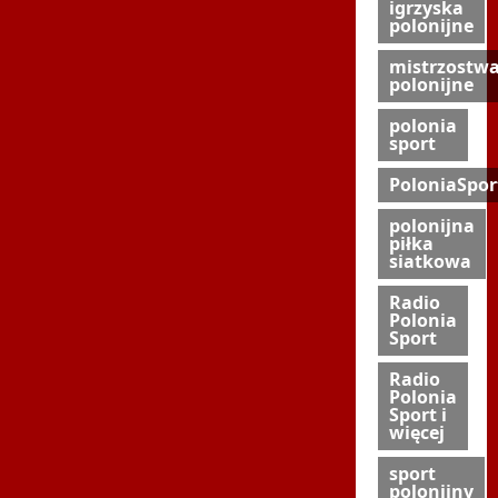
igrzyska
polonijne
mistrzostw
polonijne
polonia
sport
PoloniaSpor
polonijna
piłka
siatkowa
Radio
Polonia
Sport
Radio
Polonia
Sport i
więcej
sport
polonijny