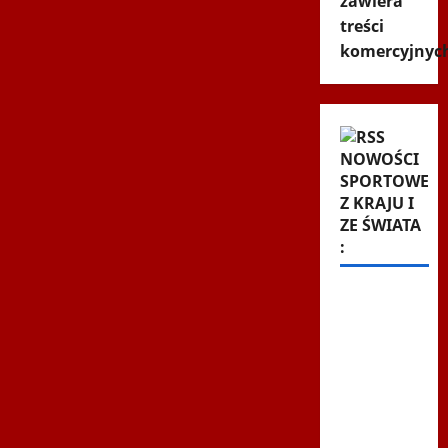
zawiera
treści
komercyjnyc
NOWOŚCI
SPORTOWE
Z KRAJU I
ZE ŚWIATA
:
Pudło
sezonu i
cztery
gole. Co
za mecz
w
Radomiu