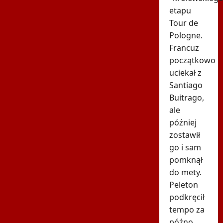
etapu
Tour de
Pologne.
Francuz
początkowo
uciekał z
Santiago
Buitrago,
ale
później
zostawił
go i sam
pomknął
do mety.
Peleton
podkręcił
tempo za
późno.