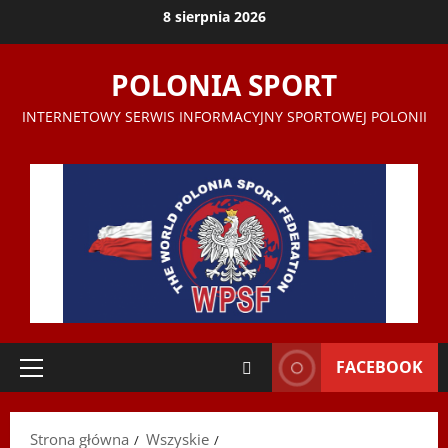
Przejdź
8 sierpnia 2026
do
treści
POLONIA SPORT
INTERNETOWY SERWIS INFORMACYJNY SPORTOWEJ POLONII
FACEBOOK
Menu
główne
Strona główna
Wszyskie