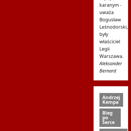
karanym -
uważa
Bogusław
Leśnodorski,
były
właściciel
Legii
Warszawa.
Aleksander
Bernard
Andrzej
Kempa
Bieg
po
Serce