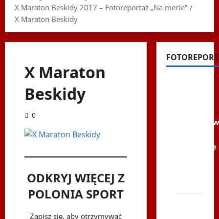
X Maraton Beskidy 2017 – Fotoreportaż „Na mecie”
X Maraton Beskidy
FOTOREPORT
X Maraton
Filmy na
Beskidy
Youtube
Polonijne
0
Mistrzost
w
Siatkówce
–
Gliwce
ODKRYJ WIĘCEJ Z
2014
POLONIA SPORT
XI ŚLIP
–
Zapisz się, aby otrzymywać