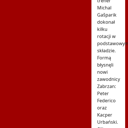
trener
Michal
Gašparik
dokonał
kilku
rotacji w
podstawowy
składzie.
Formą
błysnęli
nowi
zawodnicy
Zabrzan:
Peter
Federico
oraz
Kacper
Urbański.